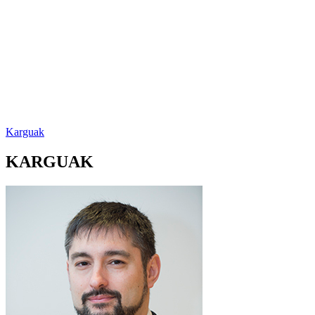
Karguak
KARGUAK