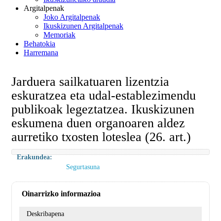
Argitalpenak
Joko Argitalpenak
Ikuskizunen Argitalpenak
Memoriak
Behatokia
Harremana
Jarduera sailkatuaren lizentzia
eskuratzea eta udal-establezimendu
publikoak legeztatzea. Ikuskizunen
eskumena duen organoaren aldez
aurretiko txosten loteslea (26. art.)
Erakundea:
Segurtasuna
Oinarrizko informazioa
Deskribapena