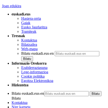
Joan edukira
euskadi.eus
Hasiera-orria
Gaiak
Eusko Jaurlaritza
Tramiteak
Tresnak
Kontaktua
Bilatzailea
Web-mapa
Bilatu euskadi.eus-en
Informazio Orokorra
Erabilerraztasuna
Lege-informazioa
Cookie politika
Egoitza Elektronikoa
Hizkuntza
Bilatu euskadi.eus-en
Bilatu
Kontaktua
Nire karpeta