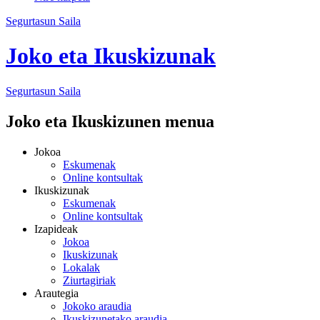
Segurtasun Saila
Joko eta Ikuskizunak
Segurtasun
Saila
Joko eta Ikuskizunen menua
Jokoa
Eskumenak
Online kontsultak
Ikuskizunak
Eskumenak
Online kontsultak
Izapideak
Jokoa
Ikuskizunak
Lokalak
Ziurtagiriak
Arautegia
Jokoko araudia
Ikuskizunetako araudia