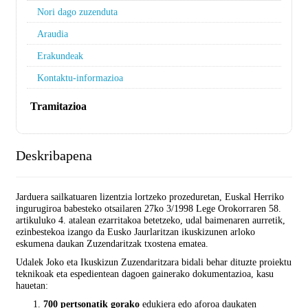
Nori dago zuzenduta
Araudia
Erakundeak
Kontaktu-informazioa
Tramitazioa
Deskribapena
Jarduera sailkatuaren lizentzia lortzeko prozeduretan, Euskal Herriko
ingurugiroa babesteko otsailaren 27ko 3/1998 Lege Orokorraren 58.
artikuluko 4. atalean ezarritakoa betetzeko, udal baimenaren aurretik,
ezinbestekoa izango da Eusko Jaurlaritzan ikuskizunen arloko
eskumena daukan Zuzendaritzak txostena ematea.
Udalek Joko eta Ikuskizun Zuzendaritzara bidali behar dituzte proiektu
teknikoak eta espedientean dagoen gainerako dokumentazioa, kasu
hauetan:
700 pertsonatik gorako
edukiera edo aforoa daukaten