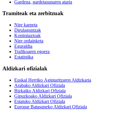
Gardena, gardetasunaren ataria
Tramiteak eta zerbitzuak
Nire karpeta
Dirulaguntzak
Kontratazioak
Nire ordainketa
Eguraldia
Trafikoaren egoera
Estatistika
Aldizkari ofizialak
Euskal Herriko Agintaritzaren Aldizkaria
Arabako Aldizkari Ofiziala
Bizkaiko Aldizkari Ofiziala
Gipuzkoako Aldizkari Ofiziala
Estatuko Aldizkari Ofiziala
Europar Batasuneko Aldizkari Ofiziala