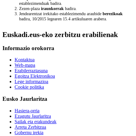
establezimenduak badira.
Zezen-plaza
iraunkorrak
badira.
Jendearentzat irekitako establezimendu araubide
berezikoak
badira, 10/2015 legearen 15.4 artikuluaren arabera.
Euskadi.eus-eko zerbitzu erabilienak
Informazio orokorra
Kontaktua
Web-mapa
Erabilerraztasuna
Egoitza Elektronikoa
Lege informazioa
Cookie politika
Eusko Jaurlaritza
Hasiera-orria
Ezagutu Jaurlaritza
Sailak eta erakundeak
Arreta Zerbitzua
Gobernu irekia