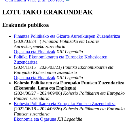
LOTUTAKO ERAKUNDEAK
Erakunde publikoa
Finantza Politikako eta Gizarte Aurreikuspen Zuzendaritza
(2026/03/24 - )
Finantza Politikako eta Gizarte
Aurreikuspeneko zuzendaria
Ogasuna eta Finantzak
XIII Legealdia
Politika Ekonomikoaren eta Europako Kohesioaren
Zuzendaritza
(2024/11/15 - 2026/03/23)
Politika Ekonomikoaren eta
Europako Kohesioaren zuzendaria
Ogasuna eta Finantzak
XIII Legealdia
Kohesio Politikaren eta Europako Funtsen Zuzendaritza
(Ekonomia, Lana eta Enplegua)
(2024/06/27 - 2024/09/06)
Kohesio Politikaren eta Europako
Funtsen zuzendaria
Kohesio Politikaren eta Europako Funtsen Zuzendaritza
(2022/06/18 - 2024/06/26)
Kohesio Politikaren eta Europako
Funtsen zuzendaria
Ekonomia eta Ogasuna
XII Legealdia