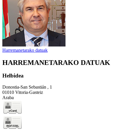
Harremanetarako datuak
HARREMANETARAKO DATUAK
Helbidea
Donostia-San Sebastián , 1
01010 Vitoria-Gasteiz
Araba