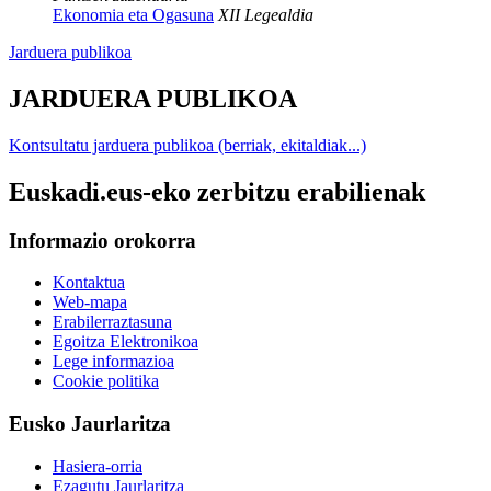
Ekonomia eta Ogasuna
XII Legealdia
Jarduera publikoa
JARDUERA PUBLIKOA
Kontsultatu jarduera publikoa (berriak, ekitaldiak...)
Euskadi.eus-eko zerbitzu erabilienak
Informazio orokorra
Kontaktua
Web-mapa
Erabilerraztasuna
Egoitza Elektronikoa
Lege informazioa
Cookie politika
Eusko Jaurlaritza
Hasiera-orria
Ezagutu Jaurlaritza