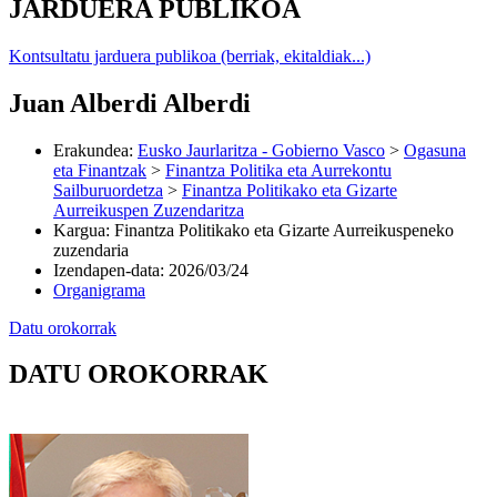
JARDUERA PUBLIKOA
Kontsultatu jarduera publikoa (berriak, ekitaldiak...)
Juan Alberdi Alberdi
Erakundea
:
Eusko Jaurlaritza - Gobierno Vasco
>
Ogasuna
eta Finantzak
>
Finantza Politika eta Aurrekontu
Sailburuordetza
>
Finantza Politikako eta Gizarte
Aurreikuspen Zuzendaritza
Kargua
:
Finantza Politikako eta Gizarte Aurreikuspeneko
zuzendaria
Izendapen-data
:
2026/03/24
Organigrama
Datu orokorrak
DATU OROKORRAK