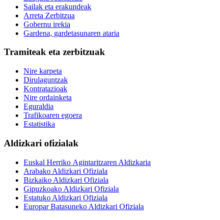
Sailak eta erakundeak
Arreta Zerbitzua
Gobernu irekia
Gardena, gardetasunaren ataria
Tramiteak eta zerbitzuak
Nire karpeta
Dirulaguntzak
Kontratazioak
Nire ordainketa
Eguraldia
Trafikoaren egoera
Estatistika
Aldizkari ofizialak
Euskal Herriko Agintaritzaren Aldizkaria
Arabako Aldizkari Ofiziala
Bizkaiko Aldizkari Ofiziala
Gipuzkoako Aldizkari Ofiziala
Estatuko Aldizkari Ofiziala
Europar Batasuneko Aldizkari Ofiziala