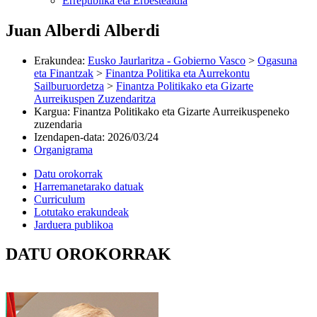
Errepublika eta Erbestealdia
Juan Alberdi Alberdi
Erakundea
:
Eusko Jaurlaritza - Gobierno Vasco
>
Ogasuna
eta Finantzak
>
Finantza Politika eta Aurrekontu
Sailburuordetza
>
Finantza Politikako eta Gizarte
Aurreikuspen Zuzendaritza
Kargua
:
Finantza Politikako eta Gizarte Aurreikuspeneko
zuzendaria
Izendapen-data
:
2026/03/24
Organigrama
Datu orokorrak
Harremanetarako datuak
Curriculum
Lotutako erakundeak
Jarduera publikoa
DATU OROKORRAK