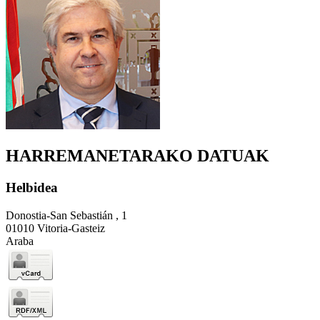
HARREMANETARAKO DATUAK
Helbidea
Donostia-San Sebastián , 1
01010 Vitoria-Gasteiz
Araba