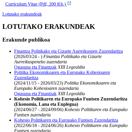
Curriculum Vitae (Pdf, 200 Kb.)
Lotutako erakundeak
LOTUTAKO ERAKUNDEAK
Erakunde publikoa
Finantza Politikako eta Gizarte Aurreikuspen Zuzendaritza
(2026/03/24 - )
Finantza Politikako eta Gizarte
Aurreikuspeneko zuzendaria
Ogasuna eta Finantzak
XIII Legealdia
Politika Ekonomikoaren eta Europako Kohesioaren
Zuzendaritza
(2024/11/15 - 2026/03/23)
Politika Ekonomikoaren eta
Europako Kohesioaren zuzendaria
Ogasuna eta Finantzak
XIII Legealdia
Kohesio Politikaren eta Europako Funtsen Zuzendaritza
(Ekonomia, Lana eta Enplegua)
(2024/06/27 - 2024/09/06)
Kohesio Politikaren eta Europako
Funtsen zuzendaria
Kohesio Politikaren eta Europako Funtsen Zuzendaritza
(2022/06/18 - 2024/06/26)
Kohesio Politikaren eta Europako
Funtsen zuzendaria