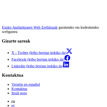
Eusko Jaurlaritzaren Web Zerbitzuak
garatutako eta kudeatutako
webgunea
Gizarte sareak
X - Twitter (leiho berrian irekiko da)
Facebook (leiho berrian irekiko da)
Linkedin (leiho berrian irekiko da)
Kontaktua
Versión en español
Kontaktua
Itzuli gora
eu
es