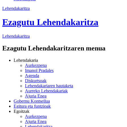
Lehendakaritza
Ezagutu Lehendakaritza
Lehendakaritza
Ezagutu Lehendakaritzaren menua
Lehendakaria
Aurkezpena
Imanol Pradales
Agenda
Diskurtsoak
Lehendakariaren hautaketa
Aurreko Lehendakariak
Ajuria Enea
Gobernu Kontseilua
Egitura eta funtzioak
Egoitzak
Aurkezpena
Ajuria Enea
Lehendakaritza