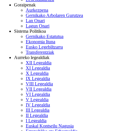
Goraipenak
Aurkezpena
Gernikako Arbolaren Gurutzea
Lan Onari
Lagun Onari
Sistema Politikoa
Gernikako Estatutua
Ekonomia Ituna
Eusko Legebiltzarra
Transferentziak
Aurreko legealdiak
XII Legealdia
XI Legealdia
X Legealdia
IX Legealdia
VIII Legealdia
VII Legealdia
VI Legealdia
V Legealdia
IV Legealdia
III Legealdia
II Legealdia
I Legealdia
Euskal Kontseilu Nagusia