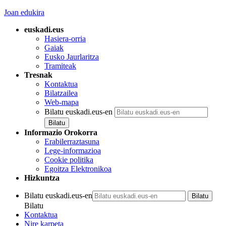
Joan edukira
euskadi.eus
Hasiera-orria
Gaiak
Eusko Jaurlaritza
Tramiteak
Tresnak
Kontaktua
Bilatzailea
Web-mapa
Bilatu euskadi.eus-en
Informazio Orokorra
Erabilerraztasuna
Lege-informazioa
Cookie politika
Egoitza Elektronikoa
Hizkuntza
Bilatu euskadi.eus-en
Bilatu
Kontaktua
Nire karpeta