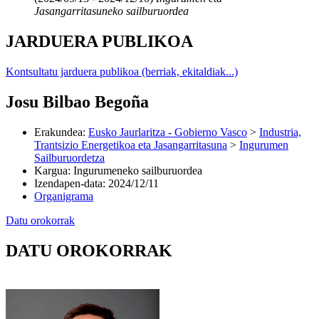
Jasangarritasuneko sailburuordea
JARDUERA PUBLIKOA
Kontsultatu jarduera publikoa (berriak, ekitaldiak...)
Josu Bilbao Begoña
Erakundea
:
Eusko Jaurlaritza - Gobierno Vasco
>
Industria,
Trantsizio Energetikoa eta Jasangarritasuna
>
Ingurumen
Sailburuordetza
Kargua
:
Ingurumeneko sailburuordea
Izendapen-data
:
2024/12/11
Organigrama
Datu orokorrak
DATU OROKORRAK