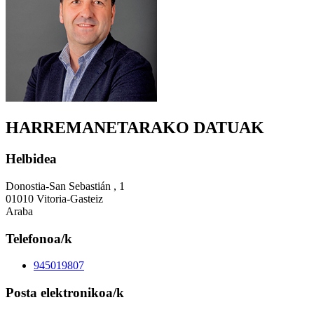
HARREMANETARAKO DATUAK
Helbidea
Donostia-San Sebastián , 1
01010 Vitoria-Gasteiz
Araba
Telefonoa/k
945019807
Posta elektronikoa/k