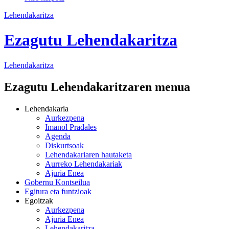
Lehendakaritza
Ezagutu Lehendakaritza
Lehendakaritza
Ezagutu Lehendakaritzaren menua
Lehendakaria
Aurkezpena
Imanol Pradales
Agenda
Diskurtsoak
Lehendakariaren hautaketa
Aurreko Lehendakariak
Ajuria Enea
Gobernu Kontseilua
Egitura eta funtzioak
Egoitzak
Aurkezpena
Ajuria Enea
Lehendakaritza