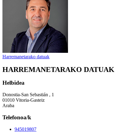
Harremanetarako datuak
HARREMANETARAKO DATUAK
Helbidea
Donostia-San Sebastián , 1
01010 Vitoria-Gasteiz
Araba
Telefonoa/k
945019807