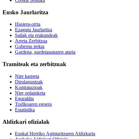
Cookie politika
Eusko Jaurlaritza
Hasiera-orria
Ezagutu Jaurlaritza
Sailak eta erakundeak
Arreta Zerbitzua
Gobernu irekia
Gardena, gardetasunaren ataria
Tramiteak eta zerbitzuak
Nire karpeta
Dirulaguntzak
Kontratazioak
Nire ordainketa
Eguraldia
Trafikoaren egoera
Estatistika
Aldizkari ofizialak
Euskal Herriko Agintaritzaren Aldizkaria