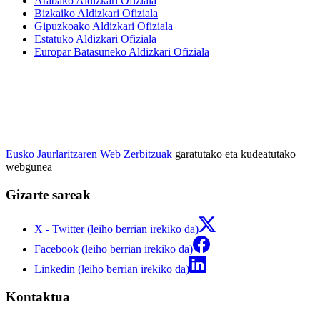
Arabako Aldizkari Ofiziala
Bizkaiko Aldizkari Ofiziala
Gipuzkoako Aldizkari Ofiziala
Estatuko Aldizkari Ofiziala
Europar Batasuneko Aldizkari Ofiziala
Eusko Jaurlaritzaren Web Zerbitzuak
garatutako eta kudeatutako
webgunea
Gizarte sareak
X - Twitter (leiho berrian irekiko da)
Facebook (leiho berrian irekiko da)
Linkedin (leiho berrian irekiko da)
Kontaktua