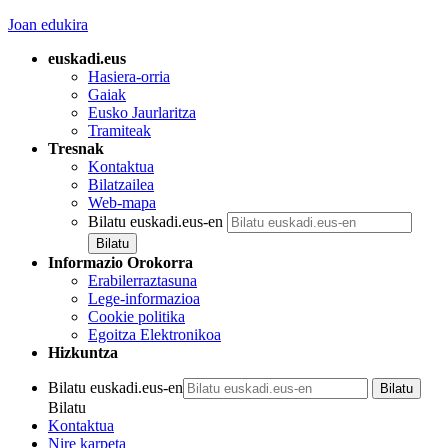
Joan edukira
euskadi.eus
Hasiera-orria
Gaiak
Eusko Jaurlaritza
Tramiteak
Tresnak
Kontaktua
Bilatzailea
Web-mapa
Bilatu euskadi.eus-en
Informazio Orokorra
Erabilerraztasuna
Lege-informazioa
Cookie politika
Egoitza Elektronikoa
Hizkuntza
Bilatu euskadi.eus-en
Bilatu
Kontaktua
Nire karpeta