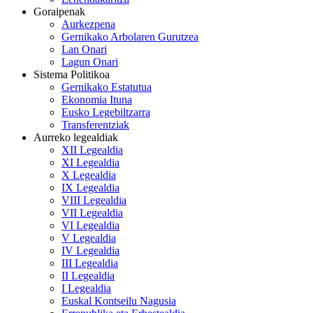
Goraipenak
Aurkezpena
Gernikako Arbolaren Gurutzea
Lan Onari
Lagun Onari
Sistema Politikoa
Gernikako Estatutua
Ekonomia Ituna
Eusko Legebiltzarra
Transferentziak
Aurreko legealdiak
XII Legealdia
XI Legealdia
X Legealdia
IX Legealdia
VIII Legealdia
VII Legealdia
VI Legealdia
V Legealdia
IV Legealdia
III Legealdia
II Legealdia
I Legealdia
Euskal Kontseilu Nagusia