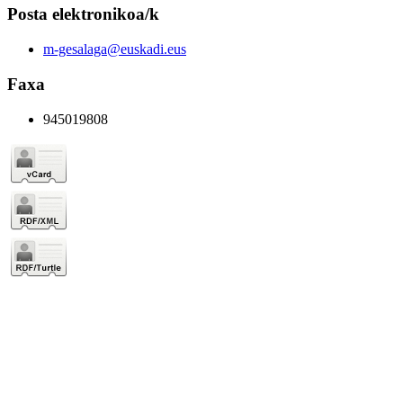
Posta elektronikoa/k
m-gesalaga@euskadi.eus
Faxa
945019808