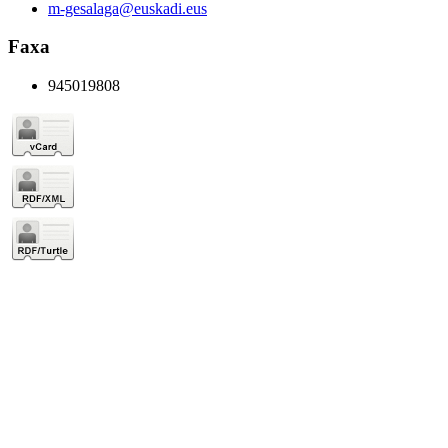
m-gesalaga@euskadi.eus
Faxa
945019808