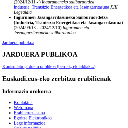
(2024/12/11 - )
Ingurumeneko sailburuordea
Industria, Trantsizio Energetikoa eta Jasangarritasuna
XIII
Legealdia
Ingurumen Jasangarritasuneko Sailburuordetza
(Industria, Trantsizio Energetikoa eta Jasangarritasuna)
(2024/09/13 - 2024/12/10)
Ingurumen eta
Jasangarritasuneko sailburuordea
Jarduera publikoa
JARDUERA PUBLIKOA
Kontsultatu jarduera publikoa (berriak, ekitaldiak...)
Euskadi.eus-eko zerbitzu erabilienak
Informazio orokorra
Kontaktua
Web-mapa
Erabilerraztasuna
Egoitza Elektronikoa
Lege informazioa