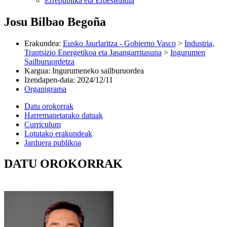
Errepublika eta Erbestealdia
Josu Bilbao Begoña
Erakundea
:
Eusko Jaurlaritza - Gobierno Vasco
>
Industria,
Trantsizio Energetikoa eta Jasangarritasuna
>
Ingurumen
Sailburuordetza
Kargua
:
Ingurumeneko sailburuordea
Izendapen-data
:
2024/12/11
Organigrama
Datu orokorrak
Harremanetarako datuak
Curriculum
Lotutako erakundeak
Jarduera publikoa
DATU OROKORRAK