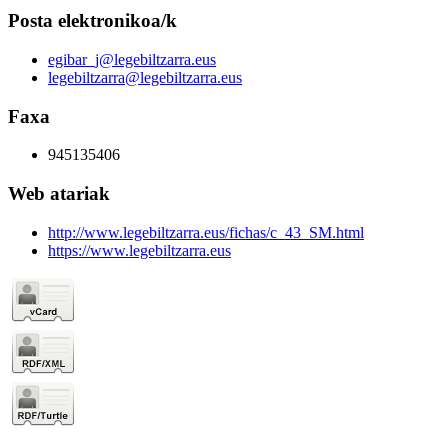
Posta elektronikoa/k
egibar_j@legebiltzarra.eus
legebiltzarra@legebiltzarra.eus
Faxa
945135406
Web atariak
http://www.legebiltzarra.eus/fichas/c_43_SM.html
https://www.legebiltzarra.eus