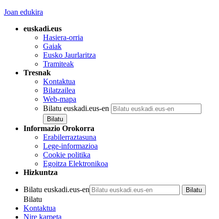
Joan edukira
euskadi.eus
Hasiera-orria
Gaiak
Eusko Jaurlaritza
Tramiteak
Tresnak
Kontaktua
Bilatzailea
Web-mapa
Bilatu euskadi.eus-en
Informazio Orokorra
Erabilerraztasuna
Lege-informazioa
Cookie politika
Egoitza Elektronikoa
Hizkuntza
Bilatu euskadi.eus-en
Bilatu
Kontaktua
Nire karpeta