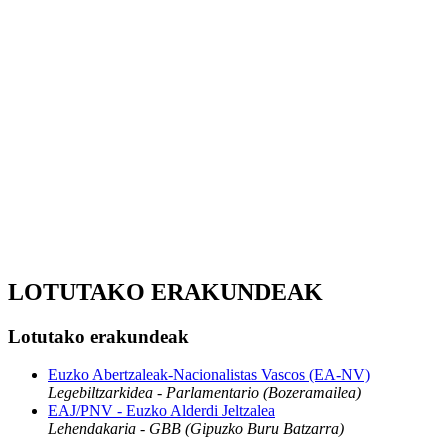
LOTUTAKO ERAKUNDEAK
Lotutako erakundeak
Euzko Abertzaleak-Nacionalistas Vascos (EA-NV)
Legebiltzarkidea - Parlamentario (Bozeramailea)
EAJ/PNV - Euzko Alderdi Jeltzalea
Lehendakaria - GBB (Gipuzko Buru Batzarra)