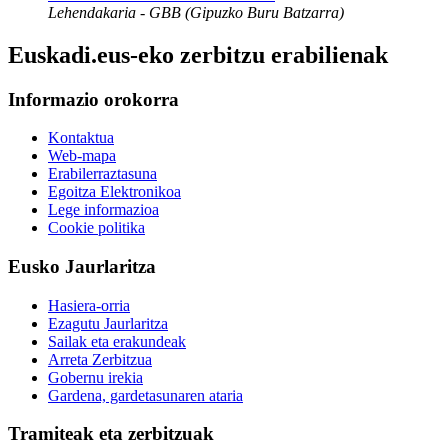
Lehendakaria - GBB (Gipuzko Buru Batzarra)
Euskadi.eus-eko zerbitzu erabilienak
Informazio orokorra
Kontaktua
Web-mapa
Erabilerraztasuna
Egoitza Elektronikoa
Lege informazioa
Cookie politika
Eusko Jaurlaritza
Hasiera-orria
Ezagutu Jaurlaritza
Sailak eta erakundeak
Arreta Zerbitzua
Gobernu irekia
Gardena, gardetasunaren ataria
Tramiteak eta zerbitzuak