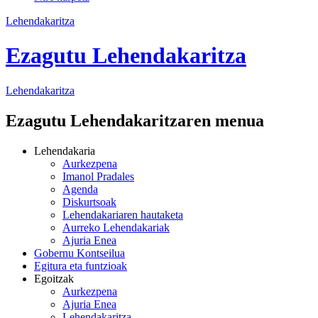
Lehendakaritza
Ezagutu Lehendakaritza
Lehendakaritza
Ezagutu Lehendakaritzaren menua
Lehendakaria
Aurkezpena
Imanol Pradales
Agenda
Diskurtsoak
Lehendakariaren hautaketa
Aurreko Lehendakariak
Ajuria Enea
Gobernu Kontseilua
Egitura eta funtzioak
Egoitzak
Aurkezpena
Ajuria Enea
Lehendakaritza