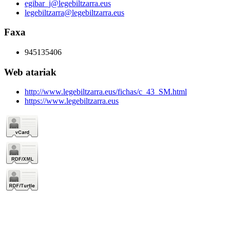
egibar_j@legebiltzarra.eus
legebiltzarra@legebiltzarra.eus
Faxa
945135406
Web atariak
http://www.legebiltzarra.eus/fichas/c_43_SM.html
https://www.legebiltzarra.eus