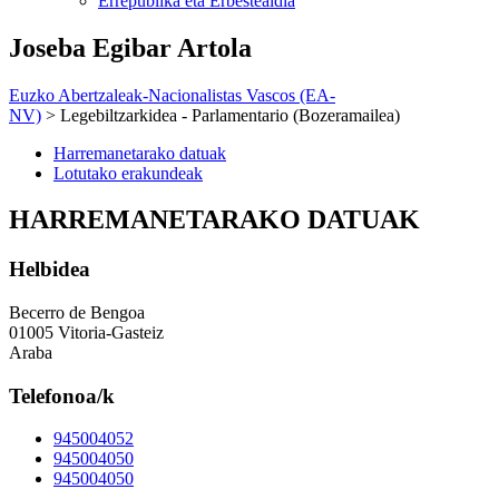
Errepublika eta Erbestealdia
Joseba Egibar Artola
Euzko Abertzaleak-Nacionalistas Vascos (EA-
NV)
> Legebiltzarkidea - Parlamentario (Bozeramailea)
Harremanetarako datuak
Lotutako erakundeak
HARREMANETARAKO DATUAK
Helbidea
Becerro de Bengoa
01005 Vitoria-Gasteiz
Araba
Telefonoa/k
945004052
945004050
945004050