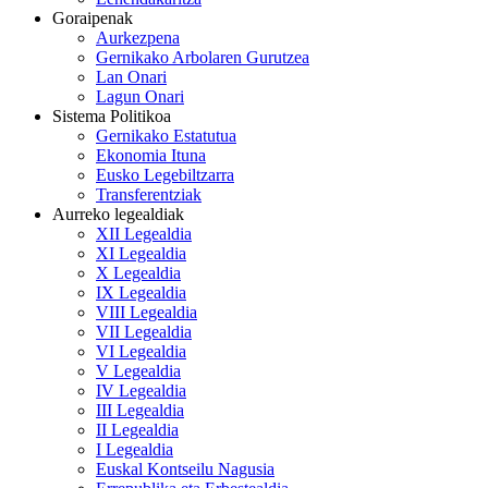
Goraipenak
Aurkezpena
Gernikako Arbolaren Gurutzea
Lan Onari
Lagun Onari
Sistema Politikoa
Gernikako Estatutua
Ekonomia Ituna
Eusko Legebiltzarra
Transferentziak
Aurreko legealdiak
XII Legealdia
XI Legealdia
X Legealdia
IX Legealdia
VIII Legealdia
VII Legealdia
VI Legealdia
V Legealdia
IV Legealdia
III Legealdia
II Legealdia
I Legealdia
Euskal Kontseilu Nagusia