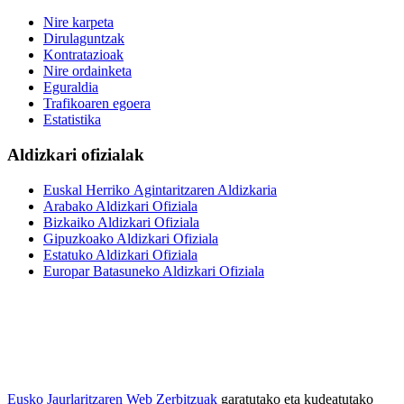
Nire karpeta
Dirulaguntzak
Kontratazioak
Nire ordainketa
Eguraldia
Trafikoaren egoera
Estatistika
Aldizkari ofizialak
Euskal Herriko Agintaritzaren Aldizkaria
Arabako Aldizkari Ofiziala
Bizkaiko Aldizkari Ofiziala
Gipuzkoako Aldizkari Ofiziala
Estatuko Aldizkari Ofiziala
Europar Batasuneko Aldizkari Ofiziala
Eusko Jaurlaritzaren Web Zerbitzuak
garatutako eta kudeatutako