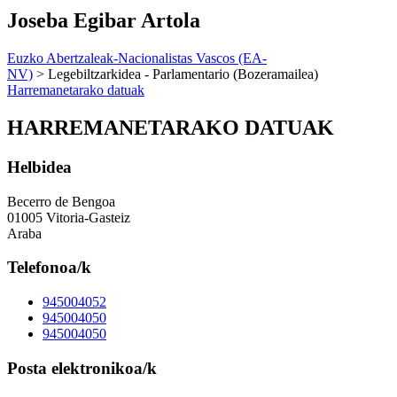
Joseba Egibar Artola
Euzko Abertzaleak-Nacionalistas Vascos (EA-
NV)
> Legebiltzarkidea - Parlamentario (Bozeramailea)
Harremanetarako datuak
HARREMANETARAKO DATUAK
Helbidea
Becerro de Bengoa
01005 Vitoria-Gasteiz
Araba
Telefonoa/k
945004052
945004050
945004050
Posta elektronikoa/k