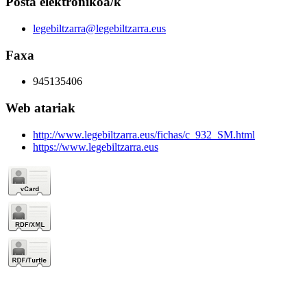
Posta elektronikoa/k
legebiltzarra@legebiltzarra.eus
Faxa
945135406
Web atariak
http://www.legebiltzarra.eus/fichas/c_932_SM.html
https://www.legebiltzarra.eus