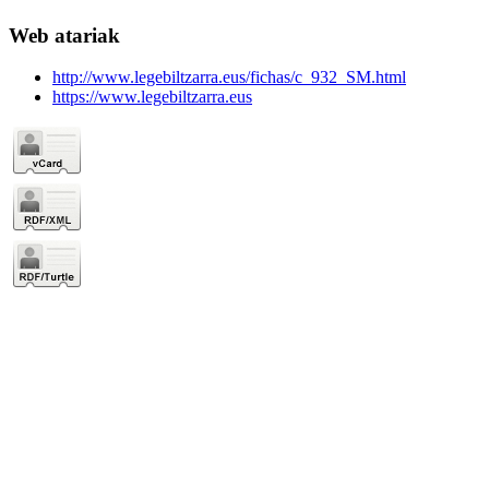
Web atariak
http://www.legebiltzarra.eus/fichas/c_932_SM.html
https://www.legebiltzarra.eus