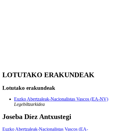
LOTUTAKO ERAKUNDEAK
Lotutako erakundeak
Euzko Abertzaleak-Nacionalistas Vascos (EA-NV)
Legebiltzarkidea
Joseba Díez Antxustegi
Euzko Abertzaleak-Nacionalistas Vascos (EA-