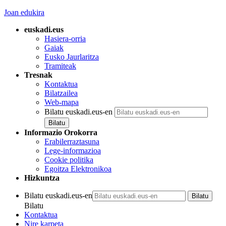
Joan edukira
euskadi.eus
Hasiera-orria
Gaiak
Eusko Jaurlaritza
Tramiteak
Tresnak
Kontaktua
Bilatzailea
Web-mapa
Bilatu euskadi.eus-en
Informazio Orokorra
Erabilerraztasuna
Lege-informazioa
Cookie politika
Egoitza Elektronikoa
Hizkuntza
Bilatu euskadi.eus-en
Bilatu
Kontaktua
Nire karpeta