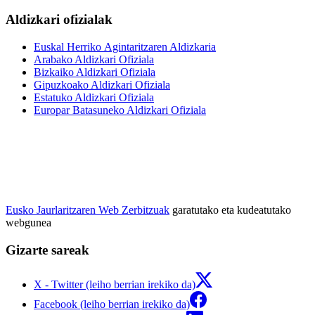
Aldizkari ofizialak
Euskal Herriko Agintaritzaren Aldizkaria
Arabako Aldizkari Ofiziala
Bizkaiko Aldizkari Ofiziala
Gipuzkoako Aldizkari Ofiziala
Estatuko Aldizkari Ofiziala
Europar Batasuneko Aldizkari Ofiziala
Eusko Jaurlaritzaren Web Zerbitzuak
garatutako eta kudeatutako
webgunea
Gizarte sareak
X - Twitter (leiho berrian irekiko da)
Facebook (leiho berrian irekiko da)