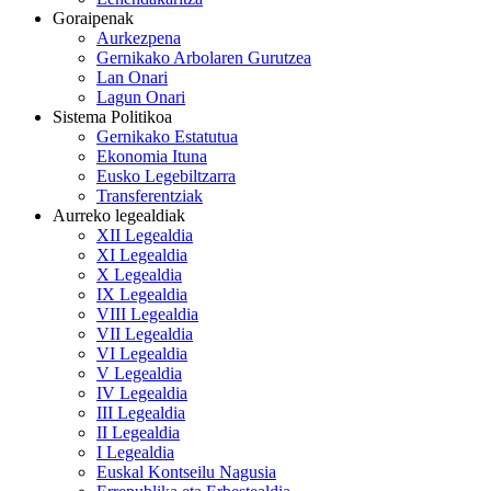
Goraipenak
Aurkezpena
Gernikako Arbolaren Gurutzea
Lan Onari
Lagun Onari
Sistema Politikoa
Gernikako Estatutua
Ekonomia Ituna
Eusko Legebiltzarra
Transferentziak
Aurreko legealdiak
XII Legealdia
XI Legealdia
X Legealdia
IX Legealdia
VIII Legealdia
VII Legealdia
VI Legealdia
V Legealdia
IV Legealdia
III Legealdia
II Legealdia
I Legealdia
Euskal Kontseilu Nagusia