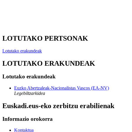
LOTUTAKO PERTSONAK
Lotutako erakundeak
LOTUTAKO ERAKUNDEAK
Lotutako erakundeak
Euzko Abertzaleak-Nacionalistas Vascos (EA-NV)
Legebiltzarkidea
Euskadi.eus-eko zerbitzu erabilienak
Informazio orokorra
Kontaktua