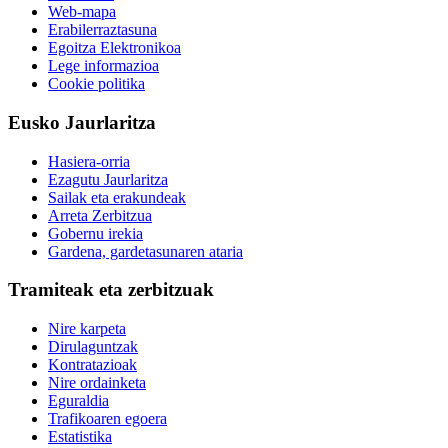
Web-mapa
Erabilerraztasuna
Egoitza Elektronikoa
Lege informazioa
Cookie politika
Eusko Jaurlaritza
Hasiera-orria
Ezagutu Jaurlaritza
Sailak eta erakundeak
Arreta Zerbitzua
Gobernu irekia
Gardena, gardetasunaren ataria
Tramiteak eta zerbitzuak
Nire karpeta
Dirulaguntzak
Kontratazioak
Nire ordainketa
Eguraldia
Trafikoaren egoera
Estatistika