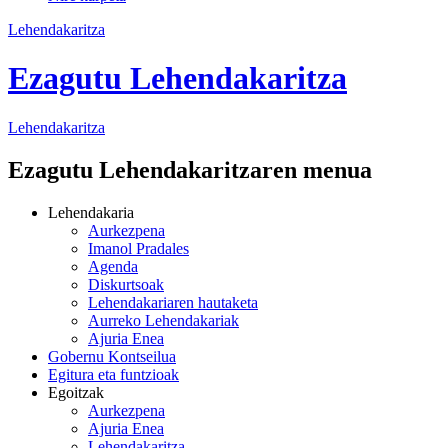
Lehendakaritza
Ezagutu Lehendakaritza
Lehendakaritza
Ezagutu Lehendakaritzaren menua
Lehendakaria
Aurkezpena
Imanol Pradales
Agenda
Diskurtsoak
Lehendakariaren hautaketa
Aurreko Lehendakariak
Ajuria Enea
Gobernu Kontseilua
Egitura eta funtzioak
Egoitzak
Aurkezpena
Ajuria Enea
Lehendakaritza