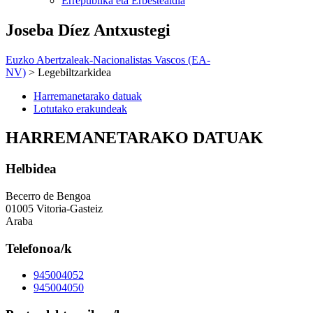
Errepublika eta Erbestealdia
Joseba Díez Antxustegi
Euzko Abertzaleak-Nacionalistas Vascos (EA-
NV)
> Legebiltzarkidea
Harremanetarako datuak
Lotutako erakundeak
HARREMANETARAKO DATUAK
Helbidea
Becerro de Bengoa
01005 Vitoria-Gasteiz
Araba
Telefonoa/k
945004052
945004050