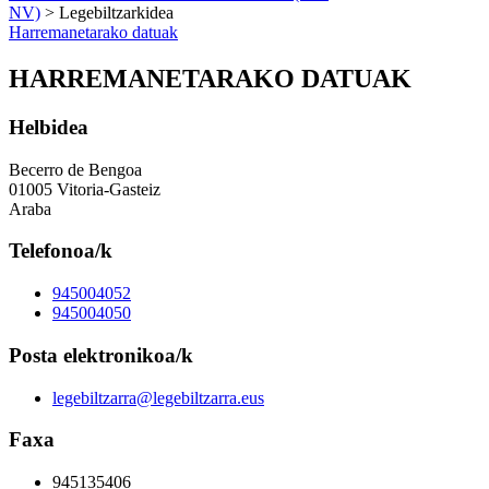
NV)
> Legebiltzarkidea
Harremanetarako datuak
HARREMANETARAKO DATUAK
Helbidea
Becerro de Bengoa
01005 Vitoria-Gasteiz
Araba
Telefonoa/k
945004052
945004050
Posta elektronikoa/k
legebiltzarra@legebiltzarra.eus
Faxa
945135406