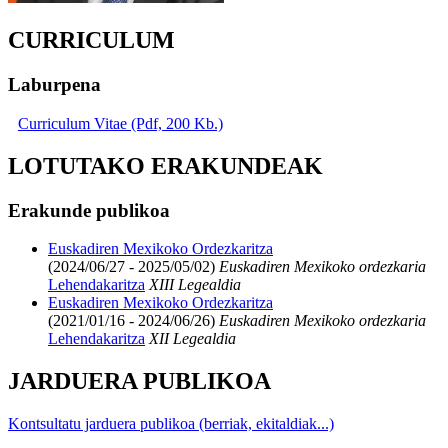
CURRICULUM
Laburpena
Curriculum Vitae (Pdf, 200 Kb.)
LOTUTAKO ERAKUNDEAK
Erakunde publikoa
Euskadiren Mexikoko Ordezkaritza
(2024/06/27 - 2025/05/02)
Euskadiren Mexikoko ordezkaria
Lehendakaritza
XIII Legealdia
Euskadiren Mexikoko Ordezkaritza
(2021/01/16 - 2024/06/26)
Euskadiren Mexikoko ordezkaria
Lehendakaritza
XII Legealdia
JARDUERA PUBLIKOA
Kontsultatu jarduera publikoa (berriak, ekitaldiak...)