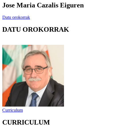
Jose Maria Cazalis Eiguren
Datu orokorrak
DATU OROKORRAK
Curriculum
CURRICULUM