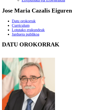
Errepublika eta Erbestealdia
Jose Maria Cazalis Eiguren
Datu orokorrak
Curriculum
Lotutako erakundeak
Jarduera publikoa
DATU OROKORRAK