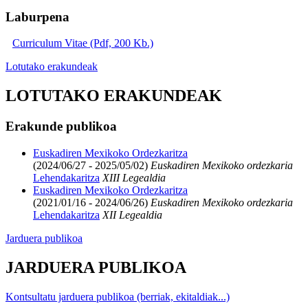
Laburpena
Curriculum Vitae (Pdf, 200 Kb.)
Lotutako erakundeak
LOTUTAKO ERAKUNDEAK
Erakunde publikoa
Euskadiren Mexikoko Ordezkaritza
(2024/06/27 - 2025/05/02)
Euskadiren Mexikoko ordezkaria
Lehendakaritza
XIII Legealdia
Euskadiren Mexikoko Ordezkaritza
(2021/01/16 - 2024/06/26)
Euskadiren Mexikoko ordezkaria
Lehendakaritza
XII Legealdia
Jarduera publikoa
JARDUERA PUBLIKOA
Kontsultatu jarduera publikoa (berriak, ekitaldiak...)