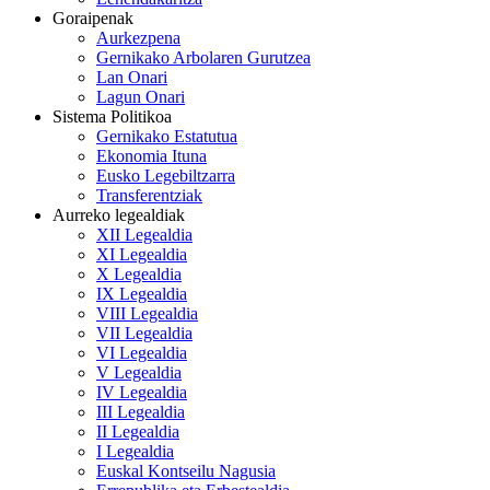
Goraipenak
Aurkezpena
Gernikako Arbolaren Gurutzea
Lan Onari
Lagun Onari
Sistema Politikoa
Gernikako Estatutua
Ekonomia Ituna
Eusko Legebiltzarra
Transferentziak
Aurreko legealdiak
XII Legealdia
XI Legealdia
X Legealdia
IX Legealdia
VIII Legealdia
VII Legealdia
VI Legealdia
V Legealdia
IV Legealdia
III Legealdia
II Legealdia
I Legealdia
Euskal Kontseilu Nagusia