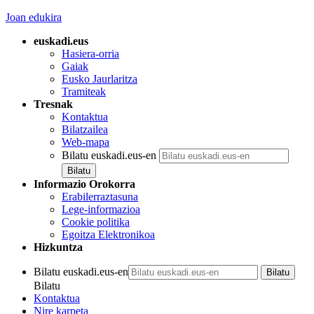
Joan edukira
euskadi.eus
Hasiera-orria
Gaiak
Eusko Jaurlaritza
Tramiteak
Tresnak
Kontaktua
Bilatzailea
Web-mapa
Bilatu euskadi.eus-en
Informazio Orokorra
Erabilerraztasuna
Lege-informazioa
Cookie politika
Egoitza Elektronikoa
Hizkuntza
Bilatu euskadi.eus-en
Bilatu
Kontaktua
Nire karpeta