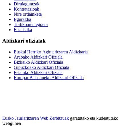
Dirulaguntzak
Kontratazioak
Nire ordainketa
Eguraldia
Trafikoaren egoera
Estatistika
Aldizkari ofizialak
Euskal Herriko Agintaritzaren Aldizkaria
Arabako Aldizkari Ofiziala
Bizkaiko Aldizkari Ofiziala
Gipuzkoako Aldizkari Ofiziala
Estatuko Aldizkari Ofiziala
Europar Batasuneko Aldizkari Ofiziala
Eusko Jaurlaritzaren Web Zerbitzuak
garatutako eta kudeatutako
webgunea