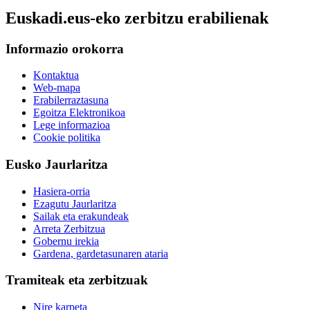
Euskadi.eus-eko zerbitzu erabilienak
Informazio orokorra
Kontaktua
Web-mapa
Erabilerraztasuna
Egoitza Elektronikoa
Lege informazioa
Cookie politika
Eusko Jaurlaritza
Hasiera-orria
Ezagutu Jaurlaritza
Sailak eta erakundeak
Arreta Zerbitzua
Gobernu irekia
Gardena, gardetasunaren ataria
Tramiteak eta zerbitzuak
Nire karpeta