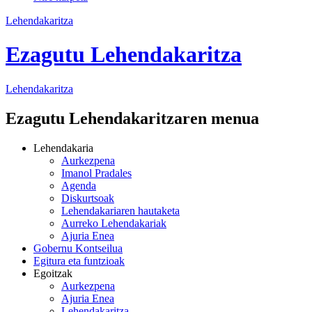
Lehendakaritza
Ezagutu Lehendakaritza
Lehendakaritza
Ezagutu Lehendakaritzaren menua
Lehendakaria
Aurkezpena
Imanol Pradales
Agenda
Diskurtsoak
Lehendakariaren hautaketa
Aurreko Lehendakariak
Ajuria Enea
Gobernu Kontseilua
Egitura eta funtzioak
Egoitzak
Aurkezpena
Ajuria Enea
Lehendakaritza