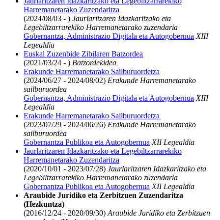
Jaurlaritzaren Idazkaritzako eta Legebiltzarrarekiko
Harremanetarako Zuzendaritza
(2024/08/03 - )
Jaurlaritzaren Idazkaritzako eta
Legebiltzarrarekiko Harremanetarako zuzendaria
Gobernantza, Administrazio Digitala eta Autogobernua
XIII
Legealdia
Euskal Zuzenbide Zibilaren Batzordea
(2021/03/24 - )
Batzordekidea
Erakunde Harremanetarako Sailburuordetza
(2024/06/27 - 2024/08/02)
Erakunde Harremanetarako
sailburuordea
Gobernantza, Administrazio Digitala eta Autogobernua
XIII
Legealdia
Erakunde Harremanetarako Sailburuordetza
(2023/07/29 - 2024/06/26)
Erakunde Harremanetarako
sailburuordea
Gobernantza Publikoa eta Autogobernua
XII Legealdia
Jaurlaritzaren Idazkaritzako eta Legebiltzarrarekiko
Harremanetarako Zuzendaritza
(2020/10/01 - 2023/07/28)
Jaurlaritzaren Idazkaritzako eta
Legebiltzarrarekiko Harremanetarako zuzendaria
Gobernantza Publikoa eta Autogobernua
XII Legealdia
Araubide Juridiko eta Zerbitzuen Zuzendaritza
(Hezkuntza)
(2016/12/24 - 2020/09/30)
Araubide Juridiko eta Zerbitzuen