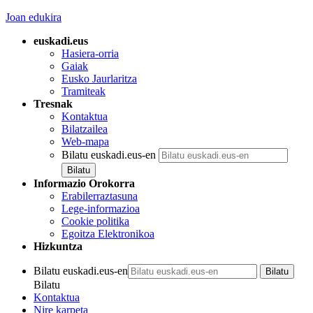
Joan edukira
euskadi.eus
Hasiera-orria
Gaiak
Eusko Jaurlaritza
Tramiteak
Tresnak
Kontaktua
Bilatzailea
Web-mapa
Bilatu euskadi.eus-en
Informazio Orokorra
Erabilerraztasuna
Lege-informazioa
Cookie politika
Egoitza Elektronikoa
Hizkuntza
Bilatu euskadi.eus-en
Bilatu
Kontaktua
Nire karpeta