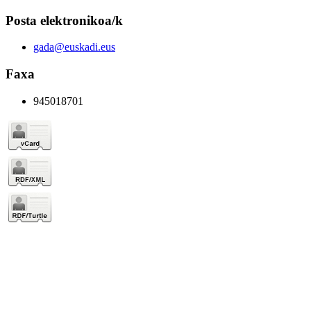
Posta elektronikoa/k
gada@euskadi.eus
Faxa
945018701