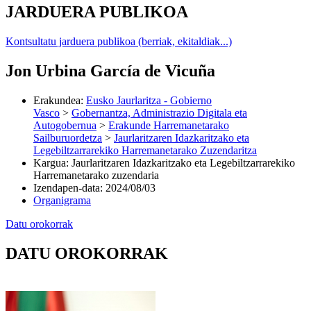
JARDUERA PUBLIKOA
Kontsultatu jarduera publikoa (berriak, ekitaldiak...)
Jon Urbina García de Vicuña
Erakundea
:
Eusko Jaurlaritza - Gobierno
Vasco
>
Gobernantza, Administrazio Digitala eta
Autogobernua
>
Erakunde Harremanetarako
Sailburuordetza
>
Jaurlaritzaren Idazkaritzako eta
Legebiltzarrarekiko Harremanetarako Zuzendaritza
Kargua
:
Jaurlaritzaren Idazkaritzako eta Legebiltzarrarekiko
Harremanetarako zuzendaria
Izendapen-data
:
2024/08/03
Organigrama
Datu orokorrak
DATU OROKORRAK