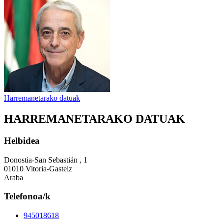
Harremanetarako datuak
HARREMANETARAKO DATUAK
Helbidea
Donostia-San Sebastián , 1
01010 Vitoria-Gasteiz
Araba
Telefonoa/k
945018618