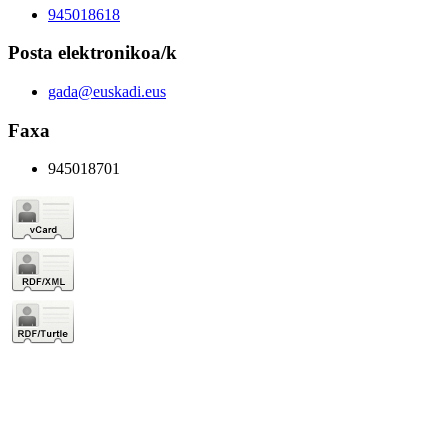
945018618
Posta elektronikoa/k
gada@euskadi.eus
Faxa
945018701