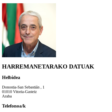
HARREMANETARAKO DATUAK
Helbidea
Donostia-San Sebastián , 1
01010 Vitoria-Gasteiz
Araba
Telefonoa/k