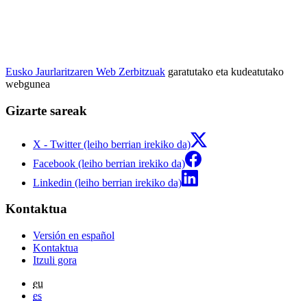
Eusko Jaurlaritzaren Web Zerbitzuak
garatutako eta kudeatutako
webgunea
Gizarte sareak
X - Twitter (leiho berrian irekiko da)
Facebook (leiho berrian irekiko da)
Linkedin (leiho berrian irekiko da)
Kontaktua
Versión en español
Kontaktua
Itzuli gora
eu
es