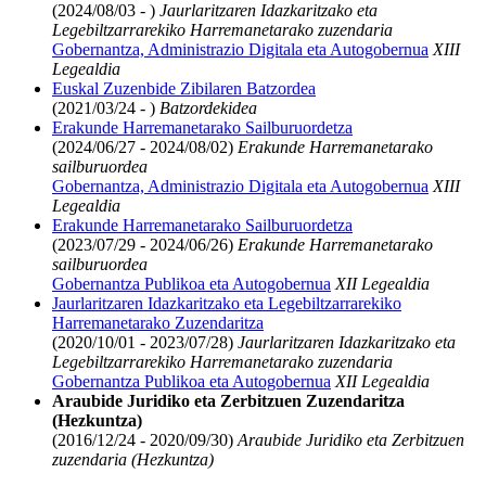
(2024/08/03 - )
Jaurlaritzaren Idazkaritzako eta
Legebiltzarrarekiko Harremanetarako zuzendaria
Gobernantza, Administrazio Digitala eta Autogobernua
XIII
Legealdia
Euskal Zuzenbide Zibilaren Batzordea
(2021/03/24 - )
Batzordekidea
Erakunde Harremanetarako Sailburuordetza
(2024/06/27 - 2024/08/02)
Erakunde Harremanetarako
sailburuordea
Gobernantza, Administrazio Digitala eta Autogobernua
XIII
Legealdia
Erakunde Harremanetarako Sailburuordetza
(2023/07/29 - 2024/06/26)
Erakunde Harremanetarako
sailburuordea
Gobernantza Publikoa eta Autogobernua
XII Legealdia
Jaurlaritzaren Idazkaritzako eta Legebiltzarrarekiko
Harremanetarako Zuzendaritza
(2020/10/01 - 2023/07/28)
Jaurlaritzaren Idazkaritzako eta
Legebiltzarrarekiko Harremanetarako zuzendaria
Gobernantza Publikoa eta Autogobernua
XII Legealdia
Araubide Juridiko eta Zerbitzuen Zuzendaritza
(Hezkuntza)
(2016/12/24 - 2020/09/30)
Araubide Juridiko eta Zerbitzuen
zuzendaria (Hezkuntza)