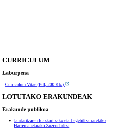
CURRICULUM
Laburpena
Curriculum Vitae (Pdf, 200 Kb.)
LOTUTAKO ERAKUNDEAK
Erakunde publikoa
Jaurlaritzaren Idazkaritzako eta Legebiltzarrarekiko
Harremanetarako Zuzendaritza