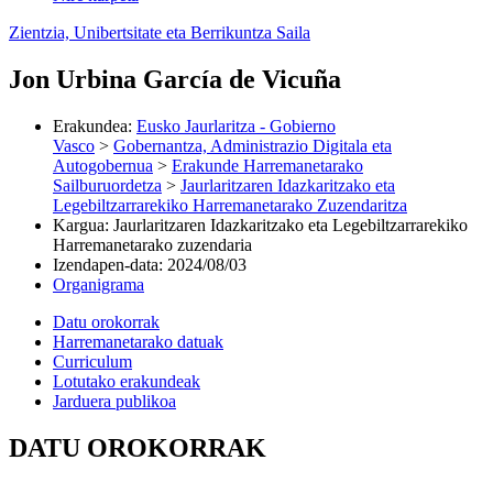
Zientzia, Unibertsitate eta Berrikuntza Saila
Jon Urbina García de Vicuña
Erakundea
:
Eusko Jaurlaritza - Gobierno
Vasco
>
Gobernantza, Administrazio Digitala eta
Autogobernua
>
Erakunde Harremanetarako
Sailburuordetza
>
Jaurlaritzaren Idazkaritzako eta
Legebiltzarrarekiko Harremanetarako Zuzendaritza
Kargua
:
Jaurlaritzaren Idazkaritzako eta Legebiltzarrarekiko
Harremanetarako zuzendaria
Izendapen-data
:
2024/08/03
Organigrama
Datu orokorrak
Harremanetarako datuak
Curriculum
Lotutako erakundeak
Jarduera publikoa
DATU OROKORRAK