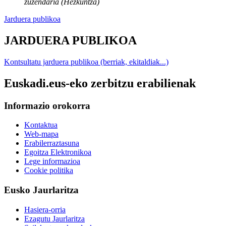
zuzendaria (Hezkuntza)
Jarduera publikoa
JARDUERA PUBLIKOA
Kontsultatu jarduera publikoa (berriak, ekitaldiak...)
Euskadi.eus-eko zerbitzu erabilienak
Informazio orokorra
Kontaktua
Web-mapa
Erabilerraztasuna
Egoitza Elektronikoa
Lege informazioa
Cookie politika
Eusko Jaurlaritza
Hasiera-orria
Ezagutu Jaurlaritza