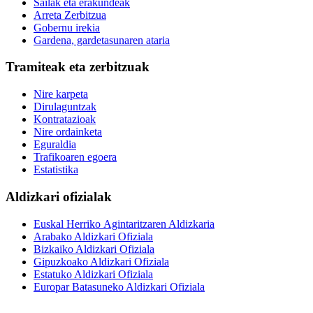
Sailak eta erakundeak
Arreta Zerbitzua
Gobernu irekia
Gardena, gardetasunaren ataria
Tramiteak eta zerbitzuak
Nire karpeta
Dirulaguntzak
Kontratazioak
Nire ordainketa
Eguraldia
Trafikoaren egoera
Estatistika
Aldizkari ofizialak
Euskal Herriko Agintaritzaren Aldizkaria
Arabako Aldizkari Ofiziala
Bizkaiko Aldizkari Ofiziala
Gipuzkoako Aldizkari Ofiziala
Estatuko Aldizkari Ofiziala
Europar Batasuneko Aldizkari Ofiziala