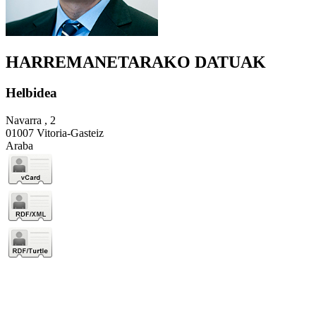
HARREMANETARAKO DATUAK
Helbidea
Navarra , 2
01007 Vitoria-Gasteiz
Araba