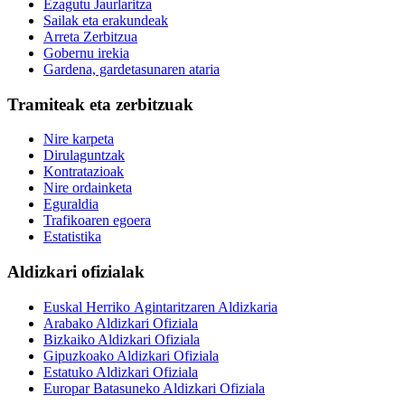
Ezagutu Jaurlaritza
Sailak eta erakundeak
Arreta Zerbitzua
Gobernu irekia
Gardena, gardetasunaren ataria
Tramiteak eta zerbitzuak
Nire karpeta
Dirulaguntzak
Kontratazioak
Nire ordainketa
Eguraldia
Trafikoaren egoera
Estatistika
Aldizkari ofizialak
Euskal Herriko Agintaritzaren Aldizkaria
Arabako Aldizkari Ofiziala
Bizkaiko Aldizkari Ofiziala
Gipuzkoako Aldizkari Ofiziala
Estatuko Aldizkari Ofiziala
Europar Batasuneko Aldizkari Ofiziala