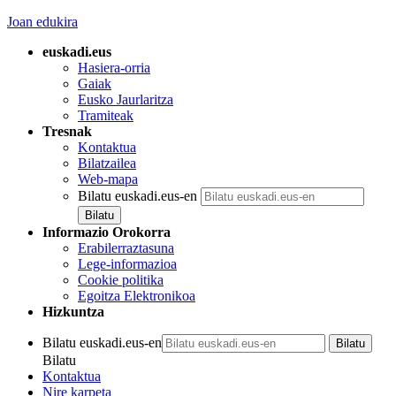
Joan edukira
euskadi.eus
Hasiera-orria
Gaiak
Eusko Jaurlaritza
Tramiteak
Tresnak
Kontaktua
Bilatzailea
Web-mapa
Bilatu euskadi.eus-en
Informazio Orokorra
Erabilerraztasuna
Lege-informazioa
Cookie politika
Egoitza Elektronikoa
Hizkuntza
Bilatu euskadi.eus-en
Bilatu
Kontaktua
Nire karpeta