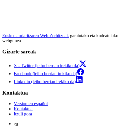
Eusko Jaurlaritzaren Web Zerbitzuak
garatutako eta kudeatutako
webgunea
Gizarte sareak
X - Twitter (leiho berrian irekiko da)
Facebook (leiho berrian irekiko da)
Linkedin (leiho berrian irekiko da)
Kontaktua
Versión en español
Kontaktua
Itzuli gora
eu