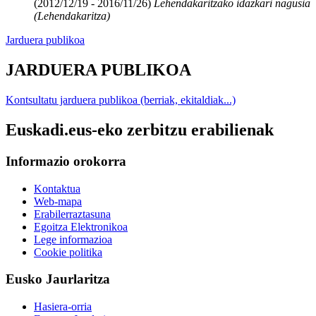
(2012/12/19 - 2016/11/26)
Lehendakaritzako idazkari nagusia
(Lehendakaritza)
Jarduera publikoa
JARDUERA PUBLIKOA
Kontsultatu jarduera publikoa (berriak, ekitaldiak...)
Euskadi.eus-eko zerbitzu erabilienak
Informazio orokorra
Kontaktua
Web-mapa
Erabilerraztasuna
Egoitza Elektronikoa
Lege informazioa
Cookie politika
Eusko Jaurlaritza
Hasiera-orria