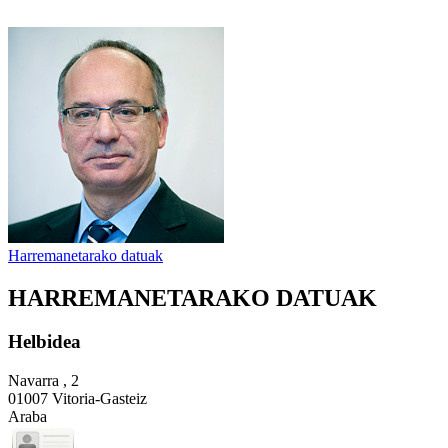
Harremanetarako datuak
HARREMANETARAKO DATUAK
Helbidea
Navarra , 2
01007 Vitoria-Gasteiz
Araba