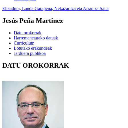
Elikadura, Landa Garapena, Nekazaritza eta Arrantza Saila
Jesús Peña Martinez
Datu orokorrak
Harremanetarako datuak
Curriculum
Lotutako erakundeak
Jarduera publikoa
DATU OROKORRAK