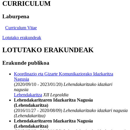
CURRICULUM
Laburpena
Curriculum Vitae
Lotutako erakundeak
LOTUTAKO ERAKUNDEAK
Erakunde publikoa
Koordinazio eta Gizarte Komunikaziorako Idazkaritza
Nagusia
(2020/09/10 - 2023/01/20)
Lehendakaritzako idazkari
nagusia
Lehendakaritza
XII Legealdia
Lehendakaritzaren Idazkaritza Nagusia
(Lehendakaritza)
(2016/11/27 - 2020/08/09)
Lehendakaritzako idazkari nagusia
(Lehendakaritza)
Lehendakaritzaren Idazkaritza Nagusia
(Lehendakaritza)