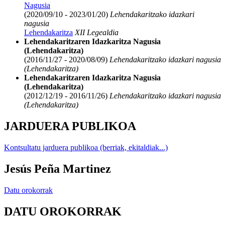
Nagusia
(2020/09/10 - 2023/01/20)
Lehendakaritzako idazkari
nagusia
Lehendakaritza
XII Legealdia
Lehendakaritzaren Idazkaritza Nagusia
(Lehendakaritza)
(2016/11/27 - 2020/08/09)
Lehendakaritzako idazkari nagusia
(Lehendakaritza)
Lehendakaritzaren Idazkaritza Nagusia
(Lehendakaritza)
(2012/12/19 - 2016/11/26)
Lehendakaritzako idazkari nagusia
(Lehendakaritza)
JARDUERA PUBLIKOA
Kontsultatu jarduera publikoa (berriak, ekitaldiak...)
Jesús Peña Martinez
Datu orokorrak
DATU OROKORRAK