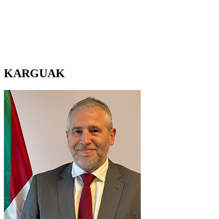
KARGUAK