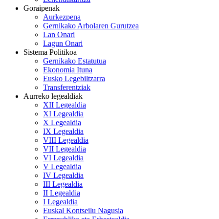
Goraipenak
Aurkezpena
Gernikako Arbolaren Gurutzea
Lan Onari
Lagun Onari
Sistema Politikoa
Gernikako Estatutua
Ekonomia Ituna
Eusko Legebiltzarra
Transferentziak
Aurreko legealdiak
XII Legealdia
XI Legealdia
X Legealdia
IX Legealdia
VIII Legealdia
VII Legealdia
VI Legealdia
V Legealdia
IV Legealdia
III Legealdia
II Legealdia
I Legealdia
Euskal Kontseilu Nagusia