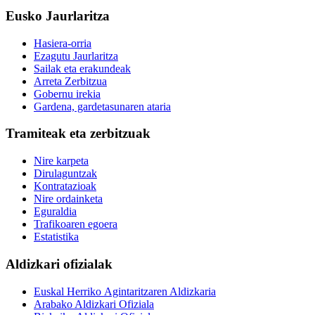
Eusko Jaurlaritza
Hasiera-orria
Ezagutu Jaurlaritza
Sailak eta erakundeak
Arreta Zerbitzua
Gobernu irekia
Gardena, gardetasunaren ataria
Tramiteak eta zerbitzuak
Nire karpeta
Dirulaguntzak
Kontratazioak
Nire ordainketa
Eguraldia
Trafikoaren egoera
Estatistika
Aldizkari ofizialak
Euskal Herriko Agintaritzaren Aldizkaria
Arabako Aldizkari Ofiziala