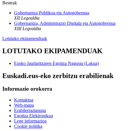
Besteak
Gobernantza Publikoa eta Autogobernua
XII Legealdia
Gobernantza, Administrazio Digitala eta Autogobernua
XIII Legealdia
Lotutako ekipamenduak
LOTUTAKO EKIPAMENDUAK
Eusko Jaurlaritzaren Egoitza Nagusia (Lakua)
Euskadi.eus-eko zerbitzu erabilienak
Informazio orokorra
Kontaktua
Web-mapa
Erabilerraztasuna
Egoitza Elektronikoa
Lege informazioa
Cookie politika