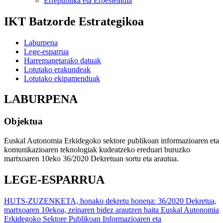
Errepublika eta Erbestealdia
IKT Batzorde Estrategikoa
Laburpena
Lege-esparrua
Harremanetarako datuak
Lotutako erakundeak
Lotutako ekipamenduak
LABURPENA
Objektua
Euskal Autonomia Erkidegoko sektore publikoan informazioaren eta
komunikazioaren teknologiak kudeatzeko ereduari buruzko
martxoaren 10eko 36/2020 Dekretuan sortu eta arautua.
LEGE-ESPARRUA
HUTS-ZUZENKETA, honako dekretu honena: 36/2020 Dekretua,
martxoaren 10ekoa, zeinaren bidez arautzen baita Euskal Autonomia
Erkidegoko Sektore Publikoan Informazioaren eta