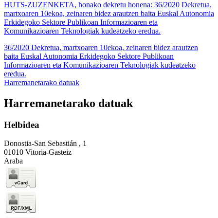
HUTS-ZUZENKETA, honako dekretu honena: 36/2020 Dekretua,
martxoaren 10ekoa, zeinaren bidez arautzen baita Euskal Autonomia
Erkidegoko Sektore Publikoan Informazioaren eta
Komunikazioaren Teknologiak kudeatzeko eredua.
36/2020 Dekretua, martxoaren 10ekoa, zeinaren bidez arautzen
baita Euskal Autonomia Erkidegoko Sektore Publikoan
Informazioaren eta Komunikazioaren Teknologiak kudeatzeko
eredua.
Harremanetarako datuak
Harremanetarako datuak
Helbidea
Donostia-San Sebastián , 1
01010 Vitoria-Gasteiz
Araba