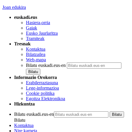
Joan edukira
euskadi.eus
Hasiera-orria
Gaiak
Eusko Jaurlaritza
Tramiteak
Tresnak
Kontaktua
Bilatzailea
Web-mapa
Bilatu euskadi.eus-en
Informazio Orokorra
Erabilerraztasuna
Lege-informazioa
Cookie politika
Egoitza Elektronikoa
Hizkuntza
Bilatu euskadi.eus-en
Bilatu
Kontaktua
Nire karpeta