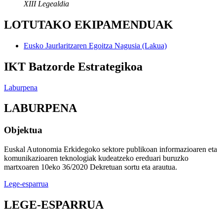
XIII Legealdia
LOTUTAKO EKIPAMENDUAK
Eusko Jaurlaritzaren Egoitza Nagusia (Lakua)
IKT Batzorde Estrategikoa
Laburpena
LABURPENA
Objektua
Euskal Autonomia Erkidegoko sektore publikoan informazioaren eta
komunikazioaren teknologiak kudeatzeko ereduari buruzko
martxoaren 10eko 36/2020 Dekretuan sortu eta arautua.
Lege-esparrua
LEGE-ESPARRUA