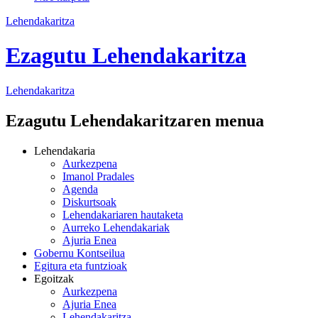
Lehendakaritza
Ezagutu Lehendakaritza
Lehendakaritza
Ezagutu Lehendakaritzaren menua
Lehendakaria
Aurkezpena
Imanol Pradales
Agenda
Diskurtsoak
Lehendakariaren hautaketa
Aurreko Lehendakariak
Ajuria Enea
Gobernu Kontseilua
Egitura eta funtzioak
Egoitzak
Aurkezpena
Ajuria Enea
Lehendakaritza