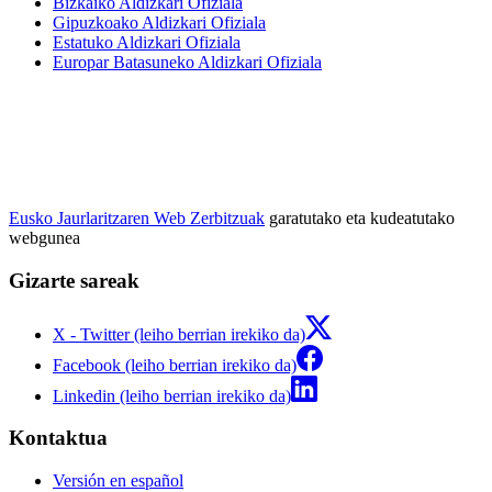
Bizkaiko Aldizkari Ofiziala
Gipuzkoako Aldizkari Ofiziala
Estatuko Aldizkari Ofiziala
Europar Batasuneko Aldizkari Ofiziala
Eusko Jaurlaritzaren Web Zerbitzuak
garatutako eta kudeatutako
webgunea
Gizarte sareak
X - Twitter (leiho berrian irekiko da)
Facebook (leiho berrian irekiko da)
Linkedin (leiho berrian irekiko da)
Kontaktua
Versión en español