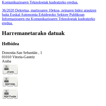
Komunikazioaren Teknologiak kudeatzeko eredua.
36/2020 Dekretua, martxoaren 10ekoa, zeinaren bidez arautzen
baita Euskal Autonomia Erkidegoko Sektore Publikoan
Informazioaren eta Komunikazioaren Teknologiak kudeatzeko
eredua.
Harremanetarako datuak
Helbidea
Donostia-San Sebastián , 1
01010 Vitoria-Gasteiz
Araba