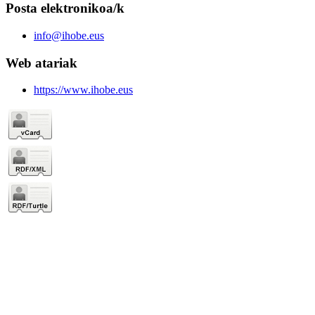
Posta elektronikoa/k
info@ihobe.eus
Web atariak
https://www.ihobe.eus