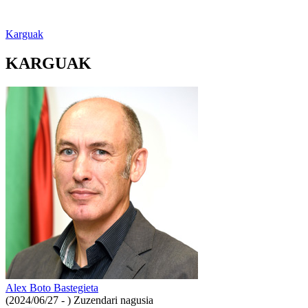
Karguak
KARGUAK
Alex Boto Bastegieta
(2024/06/27 - )
Zuzendari nagusia