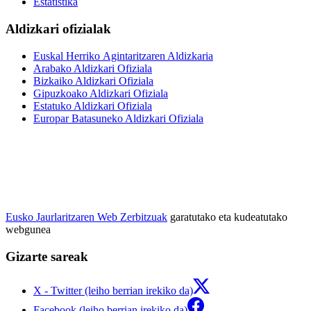
Estatistika
Aldizkari ofizialak
Euskal Herriko Agintaritzaren Aldizkaria
Arabako Aldizkari Ofiziala
Bizkaiko Aldizkari Ofiziala
Gipuzkoako Aldizkari Ofiziala
Estatuko Aldizkari Ofiziala
Europar Batasuneko Aldizkari Ofiziala
Eusko Jaurlaritzaren Web Zerbitzuak
garatutako eta kudeatutako
webgunea
Gizarte sareak
X - Twitter (leiho berrian irekiko da)
Facebook (leiho berrian irekiko da)