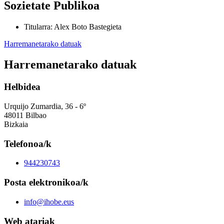
Sozietate Publikoa
Titularra
:
Alex Boto Bastegieta
Harremanetarako datuak
Harremanetarako datuak
Helbidea
Urquijo Zumardia, 36 - 6º
48011 Bilbao
Bizkaia
Telefonoa/k
944230743
Posta elektronikoa/k
info@ihobe.eus
Web atariak