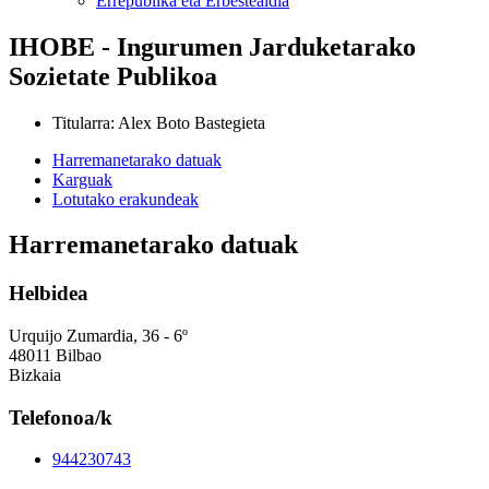
Errepublika eta Erbestealdia
IHOBE - Ingurumen Jarduketarako
Sozietate Publikoa
Titularra
:
Alex Boto Bastegieta
Harremanetarako datuak
Karguak
Lotutako erakundeak
Harremanetarako datuak
Helbidea
Urquijo Zumardia, 36 - 6º
48011 Bilbao
Bizkaia
Telefonoa/k
944230743