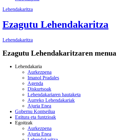
Lehendakaritza
Ezagutu Lehendakaritza
Lehendakaritza
Ezagutu Lehendakaritzaren menua
Lehendakaria
Aurkezpena
Imanol Pradales
Agenda
Diskurtsoak
Lehendakariaren hautaketa
Aurreko Lehendakariak
Ajuria Enea
Gobernu Kontseilua
Egitura eta funtzioak
Egoitzak
Aurkezpena
Ajuria Enea
Lehendakaritza