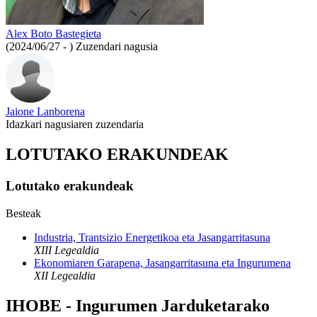
Alex Boto Bastegieta
(2024/06/27 - )
Zuzendari nagusia
Jaione Lanborena
Idazkari nagusiaren zuzendaria
LOTUTAKO ERAKUNDEAK
Lotutako erakundeak
Besteak
Industria, Trantsizio Energetikoa eta Jasangarritasuna
XIII Legealdia
Ekonomiaren Garapena, Jasangarritasuna eta Ingurumena
XII Legealdia
IHOBE - Ingurumen Jarduketarako