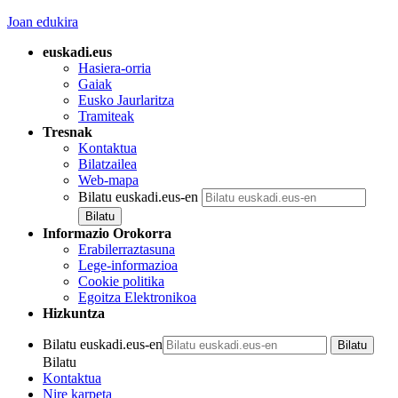
Joan edukira
euskadi.eus
Hasiera-orria
Gaiak
Eusko Jaurlaritza
Tramiteak
Tresnak
Kontaktua
Bilatzailea
Web-mapa
Bilatu euskadi.eus-en
Informazio Orokorra
Erabilerraztasuna
Lege-informazioa
Cookie politika
Egoitza Elektronikoa
Hizkuntza
Bilatu euskadi.eus-en
Bilatu
Kontaktua
Nire karpeta