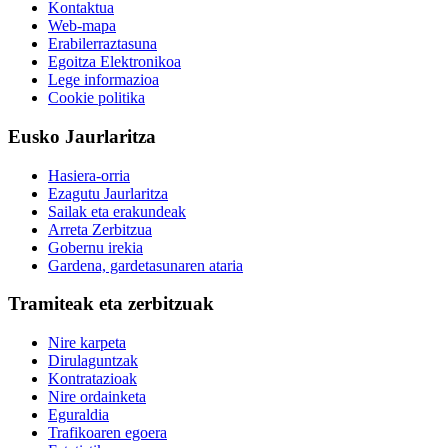
Kontaktua
Web-mapa
Erabilerraztasuna
Egoitza Elektronikoa
Lege informazioa
Cookie politika
Eusko Jaurlaritza
Hasiera-orria
Ezagutu Jaurlaritza
Sailak eta erakundeak
Arreta Zerbitzua
Gobernu irekia
Gardena, gardetasunaren ataria
Tramiteak eta zerbitzuak
Nire karpeta
Dirulaguntzak
Kontratazioak
Nire ordainketa
Eguraldia
Trafikoaren egoera