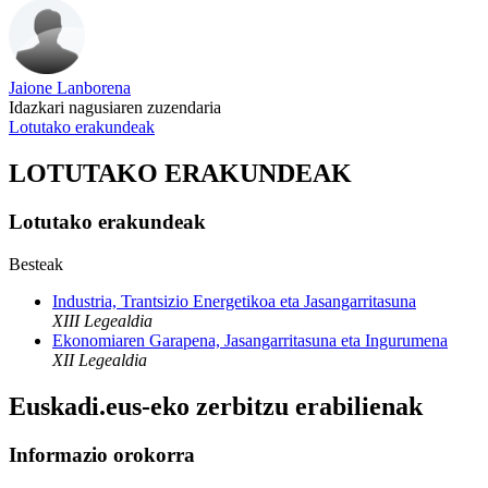
Jaione Lanborena
Idazkari nagusiaren zuzendaria
Lotutako erakundeak
LOTUTAKO ERAKUNDEAK
Lotutako erakundeak
Besteak
Industria, Trantsizio Energetikoa eta Jasangarritasuna
XIII Legealdia
Ekonomiaren Garapena, Jasangarritasuna eta Ingurumena
XII Legealdia
Euskadi.eus-eko zerbitzu erabilienak
Informazio orokorra