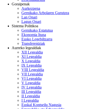
Goraipenak
Aurkezpena
Gernikako Arbolaren Gurutzea
Lan Onari
Lagun Onari
Sistema Politikoa
Gernikako Estatutua
Ekonomia Ituna
Eusko Legebiltzarra
Transferentziak
Aurreko legealdiak
XII Legealdia
XI Legealdia
X Legealdia
IX Legealdia
VIII Legealdia
VII Legealdia
VI Legealdia
V Legealdia
IV Legealdia
III Legealdia
II Legealdia
I Legealdia
Euskal Kontseilu Nagusia