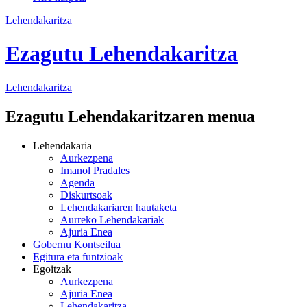
Lehendakaritza
Ezagutu Lehendakaritza
Lehendakaritza
Ezagutu Lehendakaritzaren menua
Lehendakaria
Aurkezpena
Imanol Pradales
Agenda
Diskurtsoak
Lehendakariaren hautaketa
Aurreko Lehendakariak
Ajuria Enea
Gobernu Kontseilua
Egitura eta funtzioak
Egoitzak
Aurkezpena
Ajuria Enea
Lehendakaritza