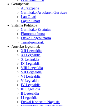
Goraipenak
Aurkezpena
Gernikako Arbolaren Gurutzea
Lan Onari
Lagun Onari
Sistema Politikoa
Gernikako Estatutua
Ekonomia Ituna
Eusko Legebiltzarra
Transferentziak
Aurreko legealdiak
XII Legealdia
XI Legealdia
X Legealdia
IX Legealdia
VIII Legealdia
VII Legealdia
VI Legealdia
V Legealdia
IV Legealdia
III Legealdia
II Legealdia
I Legealdia
Euskal Kontseilu Nagusia