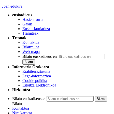
Joan edukira
euskadi.eus
Hasiera-orria
Gaiak
Eusko Jaurlaritza
Tramiteak
Tresnak
Kontaktua
Bilatzailea
Web-mapa
Bilatu euskadi.eus-en
Informazio Orokorra
Erabilerraztasuna
Lege-informazioa
Cookie politika
Egoitza Elektronikoa
Hizkuntza
Bilatu euskadi.eus-en
Bilatu
Kontaktua
Nire karpeta