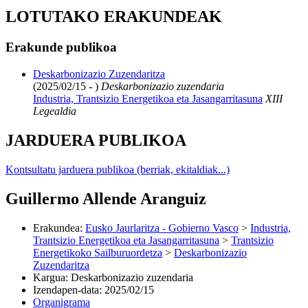
LOTUTAKO ERAKUNDEAK
Erakunde publikoa
Deskarbonizazio Zuzendaritza
(2025/02/15 - )
Deskarbonizazio zuzendaria
Industria, Trantsizio Energetikoa eta Jasangarritasuna
XIII
Legealdia
JARDUERA PUBLIKOA
Kontsultatu jarduera publikoa (berriak, ekitaldiak...)
Guillermo Allende Aranguiz
Erakundea
:
Eusko Jaurlaritza - Gobierno Vasco
>
Industria,
Trantsizio Energetikoa eta Jasangarritasuna
>
Trantsizio
Energetikoko Sailburuordetza
>
Deskarbonizazio
Zuzendaritza
Kargua
:
Deskarbonizazio zuzendaria
Izendapen-data
:
2025/02/15
Organigrama