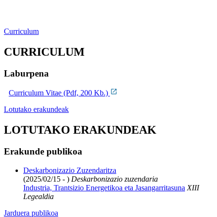
Curriculum
CURRICULUM
Laburpena
Curriculum Vitae (Pdf, 200 Kb.)
Lotutako erakundeak
LOTUTAKO ERAKUNDEAK
Erakunde publikoa
Deskarbonizazio Zuzendaritza
(2025/02/15 - )
Deskarbonizazio zuzendaria
Industria, Trantsizio Energetikoa eta Jasangarritasuna
XIII
Legealdia
Jarduera publikoa