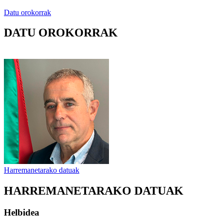
Datu orokorrak
DATU OROKORRAK
Harremanetarako datuak
HARREMANETARAKO DATUAK
Helbidea