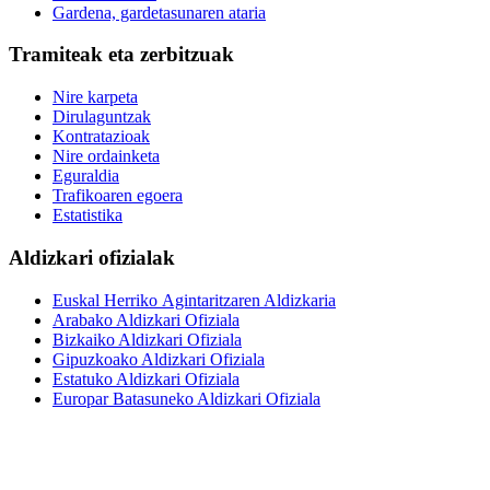
Gardena, gardetasunaren ataria
Tramiteak eta zerbitzuak
Nire karpeta
Dirulaguntzak
Kontratazioak
Nire ordainketa
Eguraldia
Trafikoaren egoera
Estatistika
Aldizkari ofizialak
Euskal Herriko Agintaritzaren Aldizkaria
Arabako Aldizkari Ofiziala
Bizkaiko Aldizkari Ofiziala
Gipuzkoako Aldizkari Ofiziala
Estatuko Aldizkari Ofiziala
Europar Batasuneko Aldizkari Ofiziala