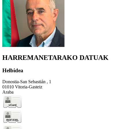
HARREMANETARAKO DATUAK
Helbidea
Donostia-San Sebastián , 1
01010 Vitoria-Gasteiz
Araba