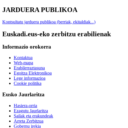
JARDUERA PUBLIKOA
Kontsultatu jarduera publikoa (berriak, ekitaldiak...)
Euskadi.eus-eko zerbitzu erabilienak
Informazio orokorra
Kontaktua
Web-mapa
Erabilerraztasuna
Egoitza Elektronikoa
Lege informazioa
Cookie politika
Eusko Jaurlaritza
Hasiera-orria
Ezagutu Jaurlaritza
Sailak eta erakundeak
Arreta Zerbitzua
Gobernu irekia