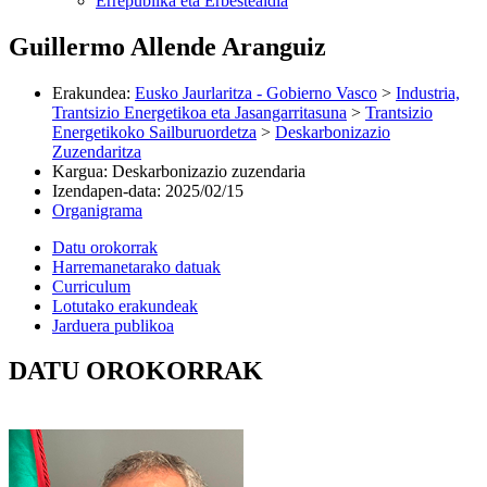
Errepublika eta Erbestealdia
Guillermo Allende Aranguiz
Erakundea
:
Eusko Jaurlaritza - Gobierno Vasco
>
Industria,
Trantsizio Energetikoa eta Jasangarritasuna
>
Trantsizio
Energetikoko Sailburuordetza
>
Deskarbonizazio
Zuzendaritza
Kargua
:
Deskarbonizazio zuzendaria
Izendapen-data
:
2025/02/15
Organigrama
Datu orokorrak
Harremanetarako datuak
Curriculum
Lotutako erakundeak
Jarduera publikoa
DATU OROKORRAK