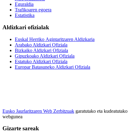
Eguraldia
Trafikoaren egoera
Estatistika
Aldizkari ofizialak
Euskal Herriko Agintaritzaren Aldizkaria
Arabako Aldizkari Ofiziala
Bizkaiko Aldizkari Ofiziala
Gipuzkoako Aldizkari Ofiziala
Estatuko Aldizkari Ofiziala
Europar Batasuneko Aldizkari Ofiziala
Eusko Jaurlaritzaren Web Zerbitzuak
garatutako eta kudeatutako
webgunea
Gizarte sareak