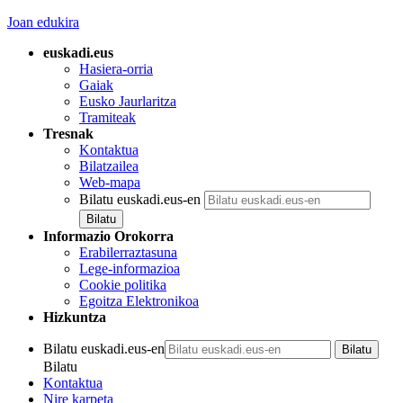
Joan edukira
euskadi.eus
Hasiera-orria
Gaiak
Eusko Jaurlaritza
Tramiteak
Tresnak
Kontaktua
Bilatzailea
Web-mapa
Bilatu euskadi.eus-en
Informazio Orokorra
Erabilerraztasuna
Lege-informazioa
Cookie politika
Egoitza Elektronikoa
Hizkuntza
Bilatu euskadi.eus-en
Bilatu
Kontaktua
Nire karpeta