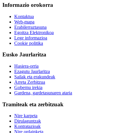
Informazio orokorra
Kontaktua
Web-mapa
Erabilerraztasuna
Egoitza Elektronikoa
Lege informazioa
Cookie politika
Eusko Jaurlaritza
Hasiera-orria
Ezagutu Jaurlaritza
Sailak eta erakundeak
Arreta Zerbitzua
Gobernu irekia
Gardena, gardetasunaren ataria
Tramiteak eta zerbitzuak
Nire karpeta
Dirulaguntzak
Kontratazioak
Nire ordainketa