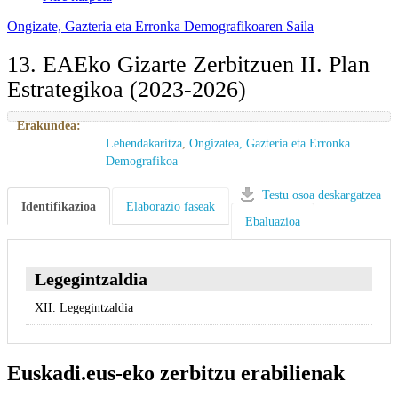
Ongizate, Gazteria eta Erronka Demografikoaren Saila
13. EAEko Gizarte Zerbitzuen II. Plan
Estrategikoa (2023-2026)
Erakundea:
Lehendakaritza
,
Ongizatea, Gazteria eta Erronka
Demografikoa
Testu osoa deskargatzea
Identifikazioa
Elaborazio faseak
Ebaluazioa
Legegintzaldia
XII. Legegintzaldia
Euskadi.eus-eko zerbitzu erabilienak