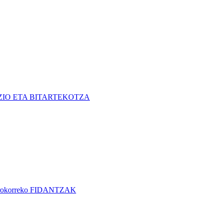
IO ETA BITARTEKOTZA
Orokorreko FIDANTZAK