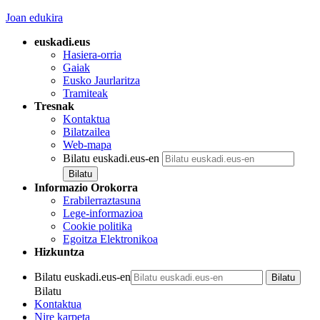
Joan edukira
euskadi.eus
Hasiera-orria
Gaiak
Eusko Jaurlaritza
Tramiteak
Tresnak
Kontaktua
Bilatzailea
Web-mapa
Bilatu euskadi.eus-en
Informazio Orokorra
Erabilerraztasuna
Lege-informazioa
Cookie politika
Egoitza Elektronikoa
Hizkuntza
Bilatu euskadi.eus-en
Bilatu
Kontaktua
Nire karpeta