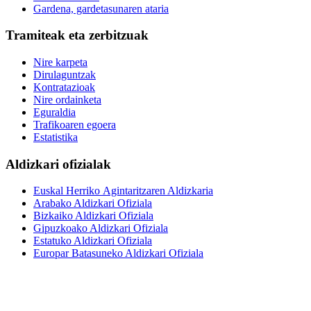
Gardena, gardetasunaren ataria
Tramiteak eta zerbitzuak
Nire karpeta
Dirulaguntzak
Kontratazioak
Nire ordainketa
Eguraldia
Trafikoaren egoera
Estatistika
Aldizkari ofizialak
Euskal Herriko Agintaritzaren Aldizkaria
Arabako Aldizkari Ofiziala
Bizkaiko Aldizkari Ofiziala
Gipuzkoako Aldizkari Ofiziala
Estatuko Aldizkari Ofiziala
Europar Batasuneko Aldizkari Ofiziala