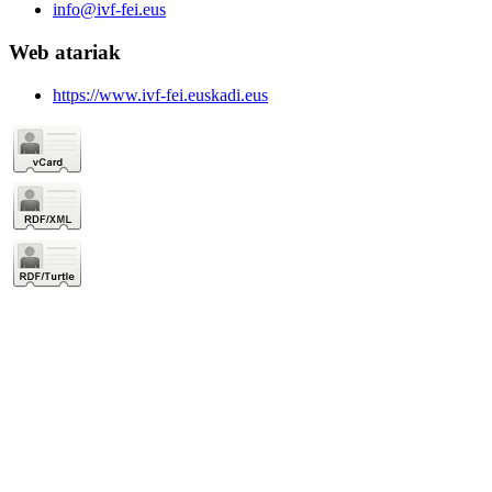
info@ivf-fei.eus
Web atariak
https://www.ivf-fei.euskadi.eus