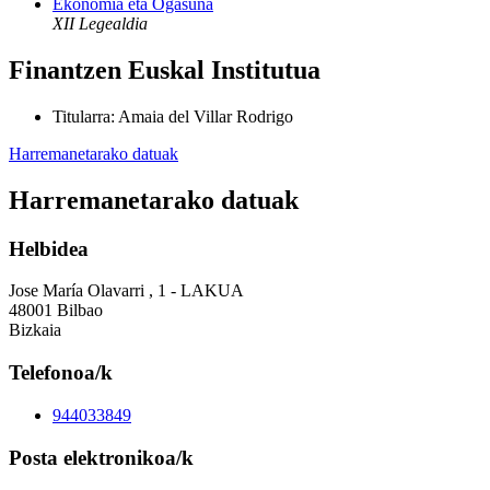
Ekonomia eta Ogasuna
XII Legealdia
Finantzen Euskal Institutua
Titularra
:
Amaia del Villar Rodrigo
Harremanetarako datuak
Harremanetarako datuak
Helbidea
Jose María Olavarri , 1 - LAKUA
48001 Bilbao
Bizkaia
Telefonoa/k
944033849
Posta elektronikoa/k