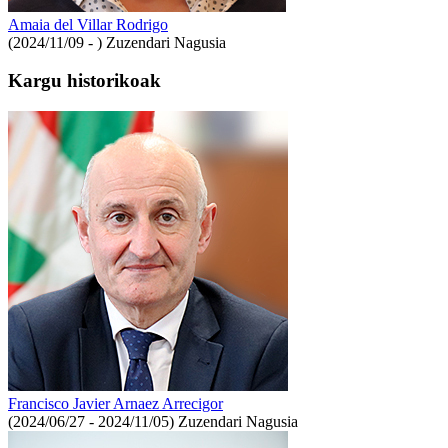
Amaia del Villar Rodrigo
(2024/11/09 - )
Zuzendari Nagusia
Kargu historikoak
Francisco Javier Arnaez Arrecigor
(2024/06/27 - 2024/11/05)
Zuzendari Nagusia