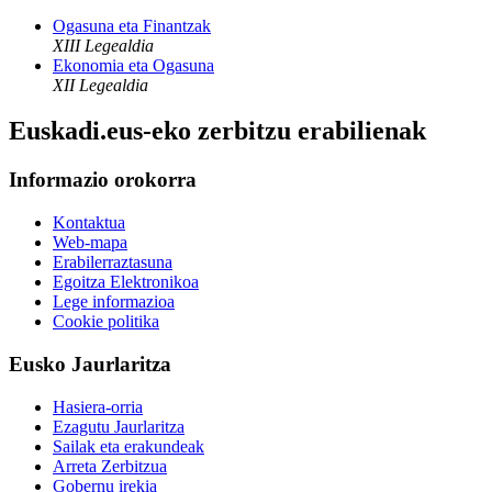
Ogasuna eta Finantzak
XIII Legealdia
Ekonomia eta Ogasuna
XII Legealdia
Euskadi.eus-eko zerbitzu erabilienak
Informazio orokorra
Kontaktua
Web-mapa
Erabilerraztasuna
Egoitza Elektronikoa
Lege informazioa
Cookie politika
Eusko Jaurlaritza
Hasiera-orria
Ezagutu Jaurlaritza
Sailak eta erakundeak
Arreta Zerbitzua
Gobernu irekia