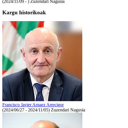
(2024/11/09 - )
Zuzendari Nagusia
Kargu historikoak
Francisco Javier Arnaez Arrecigor
(2024/06/27 - 2024/11/05)
Zuzendari Nagusia