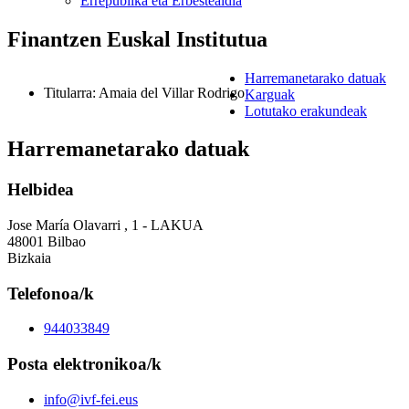
Errepublika eta Erbestealdia
Finantzen Euskal Institutua
Harremanetarako datuak
Titularra
:
Amaia del Villar Rodrigo
Karguak
Lotutako erakundeak
Harremanetarako datuak
Helbidea
Jose María Olavarri , 1 - LAKUA
48001 Bilbao
Bizkaia
Telefonoa/k
944033849
Posta elektronikoa/k
info@ivf-fei.eus