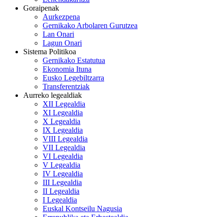
Goraipenak
Aurkezpena
Gernikako Arbolaren Gurutzea
Lan Onari
Lagun Onari
Sistema Politikoa
Gernikako Estatutua
Ekonomia Ituna
Eusko Legebiltzarra
Transferentziak
Aurreko legealdiak
XII Legealdia
XI Legealdia
X Legealdia
IX Legealdia
VIII Legealdia
VII Legealdia
VI Legealdia
V Legealdia
IV Legealdia
III Legealdia
II Legealdia
I Legealdia
Euskal Kontseilu Nagusia