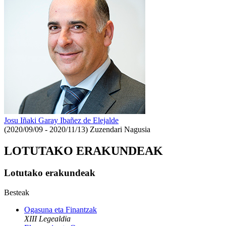
Josu Iñaki Garay Ibañez de Elejalde
(2020/09/09 - 2020/11/13)
Zuzendari Nagusia
LOTUTAKO ERAKUNDEAK
Lotutako erakundeak
Besteak
Ogasuna eta Finantzak
XIII Legealdia