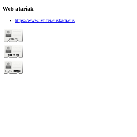
Web atariak
https://www.ivf-fei.euskadi.eus