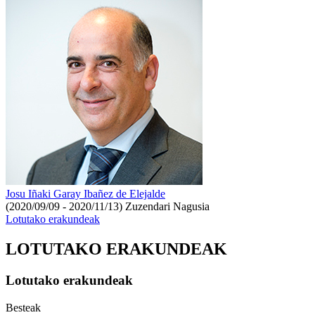
Josu Iñaki Garay Ibañez de Elejalde
(2020/09/09 - 2020/11/13)
Zuzendari Nagusia
Lotutako erakundeak
LOTUTAKO ERAKUNDEAK
Lotutako erakundeak
Besteak