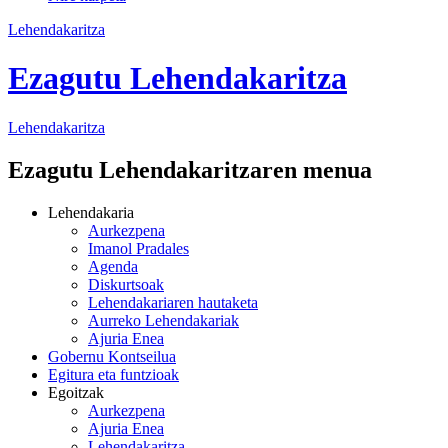
Lehendakaritza
Ezagutu Lehendakaritza
Lehendakaritza
Ezagutu Lehendakaritzaren menua
Lehendakaria
Aurkezpena
Imanol Pradales
Agenda
Diskurtsoak
Lehendakariaren hautaketa
Aurreko Lehendakariak
Ajuria Enea
Gobernu Kontseilua
Egitura eta funtzioak
Egoitzak
Aurkezpena
Ajuria Enea
Lehendakaritza