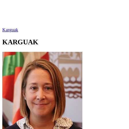
Karguak
KARGUAK