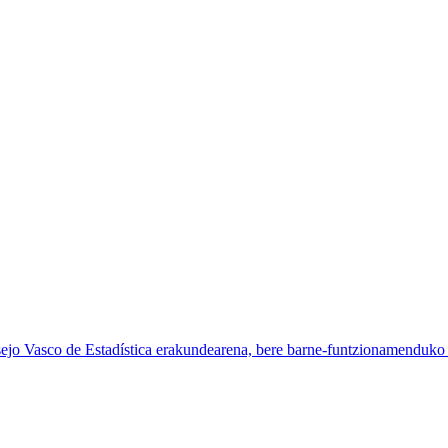
sejo Vasco de Estadística erakundearena, bere barne-funtzionamenduko