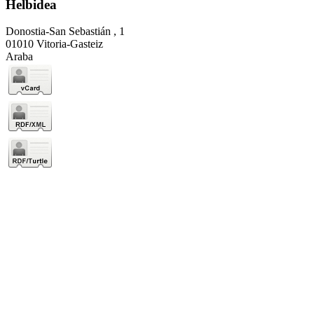
Helbidea
Donostia-San Sebastián , 1
01010 Vitoria-Gasteiz
Araba