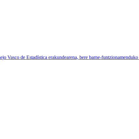
sejo Vasco de Estadística erakundearena, bere barne-funtzionamenduko