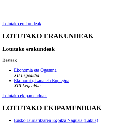
Lotutako erakundeak
LOTUTAKO ERAKUNDEAK
Lotutako erakundeak
Besteak
Ekonomia eta Ogasuna
XII Legealdia
Ekonomia, Lana eta Enplegua
XIII Legealdia
Lotutako ekipamenduak
LOTUTAKO EKIPAMENDUAK
Eusko Jaurlaritzaren Egoitza Nagusia (Lakua)