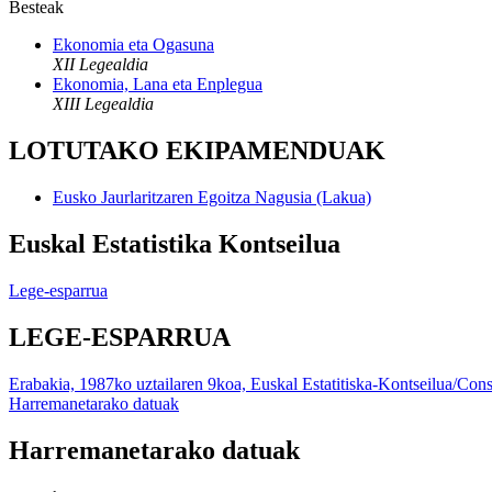
Besteak
Ekonomia eta Ogasuna
XII Legealdia
Ekonomia, Lana eta Enplegua
XIII Legealdia
LOTUTAKO EKIPAMENDUAK
Eusko Jaurlaritzaren Egoitza Nagusia (Lakua)
Euskal Estatistika Kontseilua
Lege-esparrua
LEGE-ESPARRUA
Erabakia, 1987ko uztailaren 9koa, Euskal Estatitiska-Kontseilua/Con
Harremanetarako datuak
Harremanetarako datuak