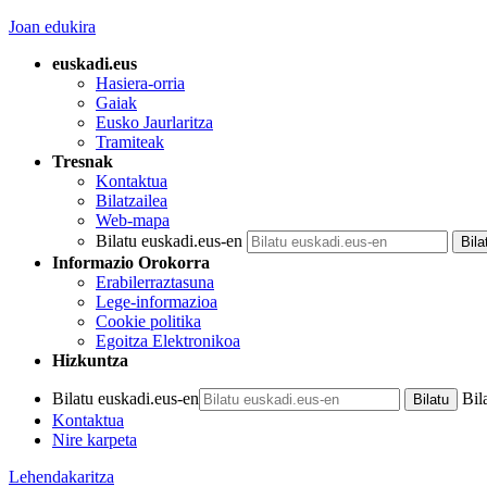
Joan edukira
euskadi.eus
Hasiera-orria
Gaiak
Eusko Jaurlaritza
Tramiteak
Tresnak
Kontaktua
Bilatzailea
Web-mapa
Bilatu euskadi.eus-en
Informazio Orokorra
Erabilerraztasuna
Lege-informazioa
Cookie politika
Egoitza Elektronikoa
Hizkuntza
Bilatu euskadi.eus-en
Bil
Kontaktua
Nire karpeta
Lehendakaritza