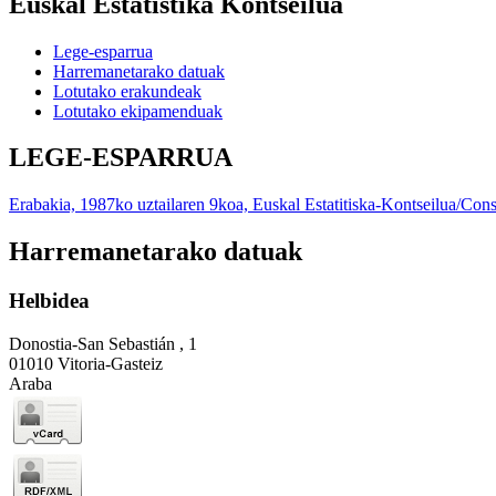
Euskal Estatistika Kontseilua
Lege-esparrua
Harremanetarako datuak
Lotutako erakundeak
Lotutako ekipamenduak
LEGE-ESPARRUA
Erabakia, 1987ko uztailaren 9koa, Euskal Estatitiska-Kontseilua/Con
Harremanetarako datuak
Helbidea
Donostia-San Sebastián , 1
01010 Vitoria-Gasteiz
Araba