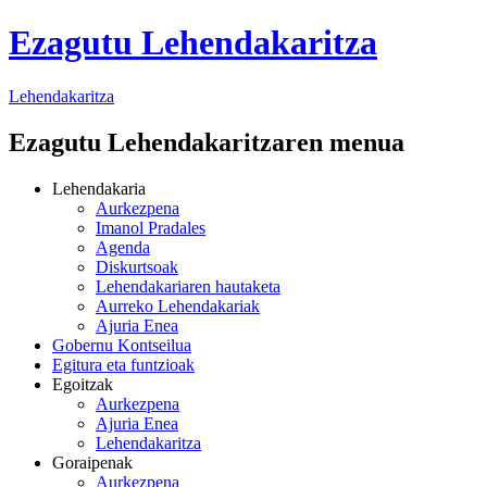
Ezagutu Lehendakaritza
Lehendakaritza
Ezagutu Lehendakaritzaren menua
Lehendakaria
Aurkezpena
Imanol Pradales
Agenda
Diskurtsoak
Lehendakariaren hautaketa
Aurreko Lehendakariak
Ajuria Enea
Gobernu Kontseilua
Egitura eta funtzioak
Egoitzak
Aurkezpena
Ajuria Enea
Lehendakaritza
Goraipenak
Aurkezpena