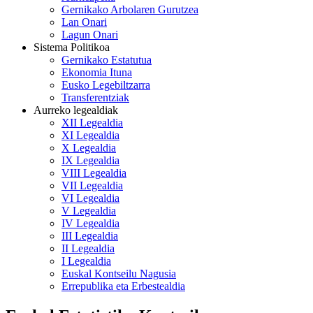
Gernikako Arbolaren Gurutzea
Lan Onari
Lagun Onari
Sistema Politikoa
Gernikako Estatutua
Ekonomia Ituna
Eusko Legebiltzarra
Transferentziak
Aurreko legealdiak
XII Legealdia
XI Legealdia
X Legealdia
IX Legealdia
VIII Legealdia
VII Legealdia
VI Legealdia
V Legealdia
IV Legealdia
III Legealdia
II Legealdia
I Legealdia
Euskal Kontseilu Nagusia
Errepublika eta Erbestealdia