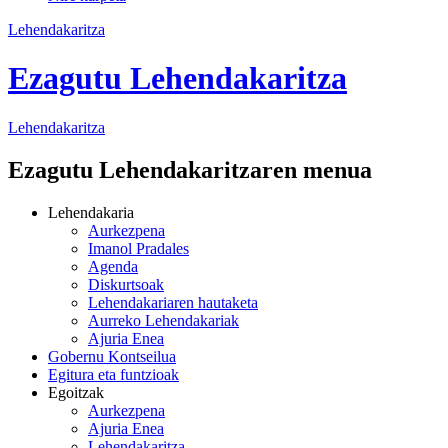
Lehendakaritza
Ezagutu Lehendakaritza
Lehendakaritza
Ezagutu Lehendakaritzaren menua
Lehendakaria
Aurkezpena
Imanol Pradales
Agenda
Diskurtsoak
Lehendakariaren hautaketa
Aurreko Lehendakariak
Ajuria Enea
Gobernu Kontseilua
Egitura eta funtzioak
Egoitzak
Aurkezpena
Ajuria Enea
Lehendakaritza