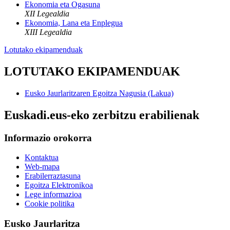
Ekonomia eta Ogasuna
XII Legealdia
Ekonomia, Lana eta Enplegua
XIII Legealdia
Lotutako ekipamenduak
LOTUTAKO EKIPAMENDUAK
Eusko Jaurlaritzaren Egoitza Nagusia (Lakua)
Euskadi.eus-eko zerbitzu erabilienak
Informazio orokorra
Kontaktua
Web-mapa
Erabilerraztasuna
Egoitza Elektronikoa
Lege informazioa
Cookie politika
Eusko Jaurlaritza