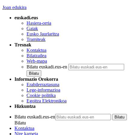
Joan edukira
euskadi.eus
Hasiera-orria
Gaiak
Eusko Jaurlaritza
Tramiteak
Tresnak
Kontaktua
Bilatzailea
Web-mapa
Bilatu euskadi.eus-en
Informazio Orokorra
Erabilerraztasuna
Lege-informazioa
Cookie politika
Egoitza Elektronikoa
Hizkuntza
Bilatu euskadi.eus-en
Bilatu
Kontaktua
Nire karpeta