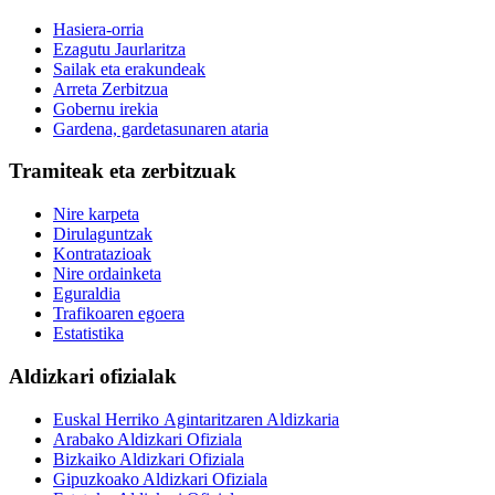
Hasiera-orria
Ezagutu Jaurlaritza
Sailak eta erakundeak
Arreta Zerbitzua
Gobernu irekia
Gardena, gardetasunaren ataria
Tramiteak eta zerbitzuak
Nire karpeta
Dirulaguntzak
Kontratazioak
Nire ordainketa
Eguraldia
Trafikoaren egoera
Estatistika
Aldizkari ofizialak
Euskal Herriko Agintaritzaren Aldizkaria
Arabako Aldizkari Ofiziala
Bizkaiko Aldizkari Ofiziala
Gipuzkoako Aldizkari Ofiziala