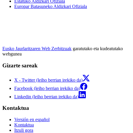
Estatuko Aldizkari Ofiziala
Europar Batasuneko Aldizkari Ofiziala
Eusko Jaurlaritzaren Web Zerbitzuak
garatutako eta kudeatutako
webgunea
Gizarte sareak
X - Twitter (leiho berrian irekiko da)
Facebook (leiho berrian irekiko da)
Linkedin (leiho berrian irekiko da)
Kontaktua
Versión en español
Kontaktua
Itzuli gora