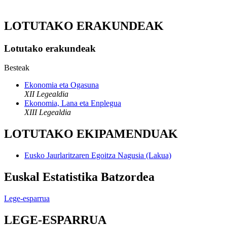
LOTUTAKO ERAKUNDEAK
Lotutako erakundeak
Besteak
Ekonomia eta Ogasuna
XII Legealdia
Ekonomia, Lana eta Enplegua
XIII Legealdia
LOTUTAKO EKIPAMENDUAK
Eusko Jaurlaritzaren Egoitza Nagusia (Lakua)
Euskal Estatistika Batzordea
Lege-esparrua
LEGE-ESPARRUA