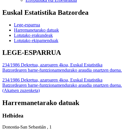
Errepublika eta Erbestealdia
Euskal Estatistika Batzordea
Lege-esparrua
Harremanetarako datuak
Lotutako erakundeak
Lotutako ekipamenduak
LEGE-ESPARRUA
234/1986 Dekretua, azaroaren 4koa, Euskal Estatistika
Batzordearen barne-funtzionamendurako araudia onartzen duena.
234/1986 Dekretua, azaroaren 4koa, Euskal Estatistika
Batzordearen barne-funtzionamendurako araudia onartzen duena.
(Akatsen zuzenketa)
Harremanetarako datuak
Helbidea
Donostia-San Sebastián , 1