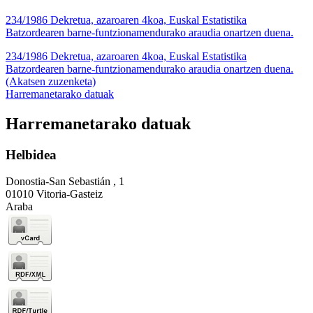
234/1986 Dekretua, azaroaren 4koa, Euskal Estatistika
Batzordearen barne-funtzionamendurako araudia onartzen duena.
234/1986 Dekretua, azaroaren 4koa, Euskal Estatistika
Batzordearen barne-funtzionamendurako araudia onartzen duena.
(Akatsen zuzenketa)
Harremanetarako datuak
Harremanetarako datuak
Helbidea
Donostia-San Sebastián , 1
01010 Vitoria-Gasteiz
Araba