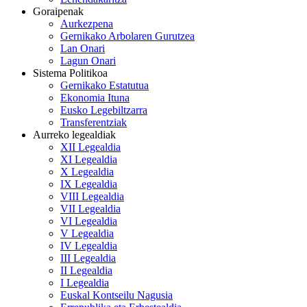
Goraipenak
Aurkezpena
Gernikako Arbolaren Gurutzea
Lan Onari
Lagun Onari
Sistema Politikoa
Gernikako Estatutua
Ekonomia Ituna
Eusko Legebiltzarra
Transferentziak
Aurreko legealdiak
XII Legealdia
XI Legealdia
X Legealdia
IX Legealdia
VIII Legealdia
VII Legealdia
VI Legealdia
V Legealdia
IV Legealdia
III Legealdia
II Legealdia
I Legealdia
Euskal Kontseilu Nagusia