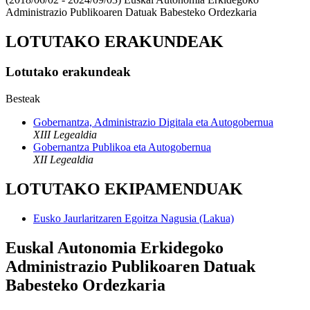
Administrazio Publikoaren Datuak Babesteko Ordezkaria
LOTUTAKO ERAKUNDEAK
Lotutako erakundeak
Besteak
Gobernantza, Administrazio Digitala eta Autogobernua
XIII Legealdia
Gobernantza Publikoa eta Autogobernua
XII Legealdia
LOTUTAKO EKIPAMENDUAK
Eusko Jaurlaritzaren Egoitza Nagusia (Lakua)
Euskal Autonomia Erkidegoko
Administrazio Publikoaren Datuak
Babesteko Ordezkaria