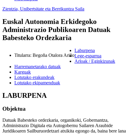
Zientzia, Unibertsitate eta Berrikuntza Saila
Euskal Autonomia Erkidegoko
Administrazio Publikoaren Datuak
Babesteko Ordezkaria
Laburpena
Titularra
:
Begoña Otalora Ariño
Lege-esparrua
Arloak / Eginkizunak
Harremanetarako datuak
Karguak
Lotutako erakundeak
Lotutako ekipamenduak
LABURPENA
Objektua
Datuak Babesteko ordezkaria, organikoki, Gobernantza,
Administrazio Digitala eta Autogobernu Sailaren Araubide
Juridikoaren Sailburuordetzari atxikita egongo da, baina bere lana