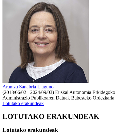
Arantza Sanabria Llaguno
(2018/06/02 - 2024/09/03)
Euskal Autonomia Erkidegoko
Administrazio Publikoaren Datuak Babesteko Ordezkaria
Lotutako erakundeak
LOTUTAKO ERAKUNDEAK
Lotutako erakundeak