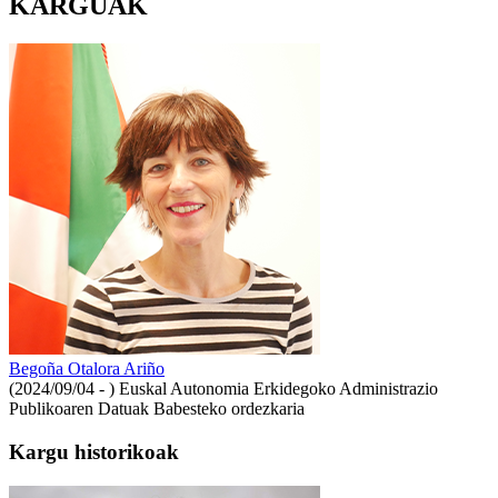
KARGUAK
Begoña Otalora Ariño
(2024/09/04 - )
Euskal Autonomia Erkidegoko Administrazio
Publikoaren Datuak Babesteko ordezkaria
Kargu historikoak