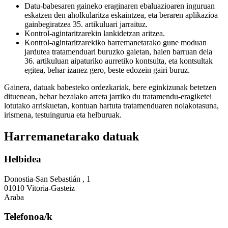
Datu-babesaren gaineko eraginaren ebaluazioaren inguruan
eskatzen den aholkularitza eskaintzea, eta beraren aplikazioa
gainbegiratzea 35. artikuluari jarraituz.
Kontrol-agintaritzarekin lankidetzan aritzea.
Kontrol-agintaritzarekiko harremanetarako gune moduan
jardutea tratamenduari buruzko gaietan, haien barruan dela
36. artikuluan aipaturiko aurretiko kontsulta, eta kontsultak
egitea, behar izanez gero, beste edozein gairi buruz.
Gainera, datuak babesteko ordezkariak, bere eginkizunak betetzen
dituenean, behar bezalako arreta jarriko du tratamendu-eragiketei
lotutako arriskuetan, kontuan hartuta tratamenduaren nolakotasuna,
irismena, testuingurua eta helburuak.
Harremanetarako datuak
Helbidea
Donostia-San Sebastián , 1
01010 Vitoria-Gasteiz
Araba
Telefonoa/k