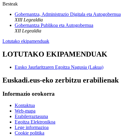
Besteak
Gobernantza, Administrazio Digitala eta Autogobernua
XIII Legealdia
Gobernantza Publikoa eta Autogobernua
XII Legealdia
Lotutako ekipamenduak
LOTUTAKO EKIPAMENDUAK
Eusko Jaurlaritzaren Egoitza Nagusia (Lakua)
Euskadi.eus-eko zerbitzu erabilienak
Informazio orokorra
Kontaktua
Web-mapa
Erabilerraztasuna
Egoitza Elektronikoa
Lege informazioa
Cookie politika