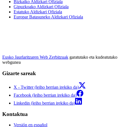
Bizkaiko Aldizkari Ofiziala
Gipuzkoako Aldizkari Ofiziala
Estatuko Aldizkari Ofiziala
Europar Batasuneko Aldizkari Ofiziala
Eusko Jaurlaritzaren Web Zerbitzuak
garatutako eta kudeatutako
webgunea
Gizarte sareak
X - Twitter (leiho berrian irekiko da)
Facebook (leiho berrian irekiko da)
Linkedin (leiho berrian irekiko da)
Kontaktua
Versión en español