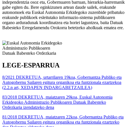
independentzia osoz eta, Gobernuaren barruan, hierarkia-harremanik
gabe egiten du. Bere eginkizunen artean daude sailek, erakunde
autonomoek eta Euskal Autonomia Erkidegoko zuzenbide pribatuko
erakunde publikoek esleitutako informazio-sistema publikoaren
organo arduradunak koordinatzea eta horiei laguntzea, baita Datuak
Babesteko Erregelamendu Orokorra betetzeko aholkuak ematea ere.
LEGE-ESPARRUA
8/2021 DEKRETUA, urtarrilaren 19koa, Gobernantza Publiko eta
Autogobernu Sailaren egitura organikoa eta funtzionala ezartzekoa
(2.2.n art, XEDAPEN INDARGABETZAILEA)
83/2018 DEKRETUA, maiatzaren 29koa, Euskal Autonomia
Erkidegoko Administrazio Publikoaren Datuak Babesteko
Ordezkaria izendatzeko dena
81/2018 DEKRETUA, maiatzaren 22koa, Gobernantza Publiko eta
Autogobernu Sailaren egitura organikoa eta funtzionala ezartzeko