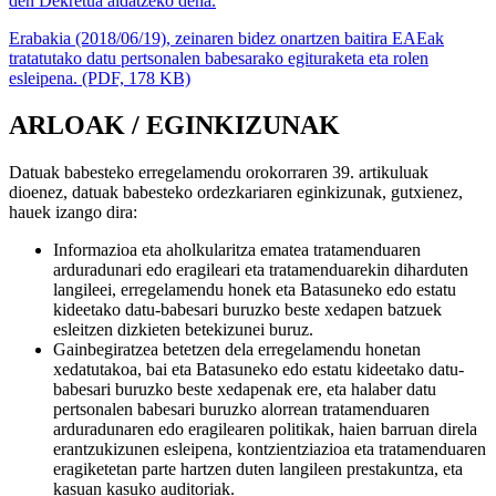
den Dekretua aldatzeko dena.
Erabakia (2018/06/19), zeinaren bidez onartzen baitira EAEak
tratatutako datu pertsonalen babesarako egituraketa eta rolen
esleipena. (PDF, 178 KB)
ARLOAK / EGINKIZUNAK
Datuak babesteko erregelamendu orokorraren 39. artikuluak
dioenez, datuak babesteko ordezkariaren eginkizunak, gutxienez,
hauek izango dira:
Informazioa eta aholkularitza ematea tratamenduaren
arduradunari edo eragileari eta tratamenduarekin diharduten
langileei, erregelamendu honek eta Batasuneko edo estatu
kideetako datu-babesari buruzko beste xedapen batzuek
esleitzen dizkieten betekizunei buruz.
Gainbegiratzea betetzen dela erregelamendu honetan
xedatutakoa, bai eta Batasuneko edo estatu kideetako datu-
babesari buruzko beste xedapenak ere, eta halaber datu
pertsonalen babesari buruzko alorrean tratamenduaren
arduradunaren edo eragilearen politikak, haien barruan direla
erantzukizunen esleipena, kontzientziazioa eta tratamenduaren
eragiketetan parte hartzen duten langileen prestakuntza, eta
kasuan kasuko auditoriak.