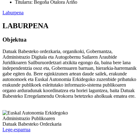
Titularra
:
Begoña Otalora Ariño
Laburpena
LABURPENA
Objektua
Datuak Babesteko ordezkaria, organikoki, Gobernantza,
Administrazio Digitala eta Autogobernu Sailaren Araubide
Juridikoaren Sailburuordetzari atxikita egongo da, baina bere lana
independentzia osoz eta, Gobernuaren barruan, hierarkia-harremanik
gabe egiten du. Bere eginkizunen artean daude sailek, erakunde
autonomoek eta Euskal Autonomia Erkidegoko zuzenbide pribatuko
erakunde publikoek esleitutako informazio-sistema publikoaren
organo arduradunak koordinatzea eta horiei laguntzea, baita Datuak
Babesteko Erregelamendu Orokorra betetzeko aholkuak ematea ere.
Lege-esparrua