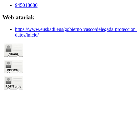
945018680
Web atariak
https://www.euskadi.eus/gobierno-vasco/delegada-proteccion-
datos/inicio/