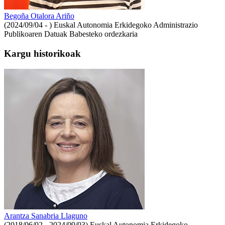
Begoña Otalora Ariño
(2024/09/04 - )
Euskal Autonomia Erkidegoko Administrazio
Publikoaren Datuak Babesteko ordezkaria
Kargu historikoak
Arantza Sanabria Llaguno
(2018/06/02 - 2024/09/03)
Euskal Autonomia Erkidegoko