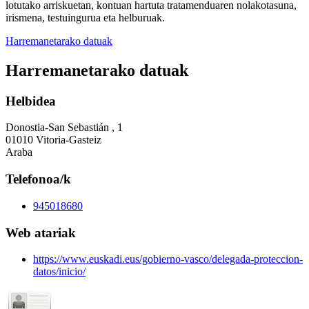
lotutako arriskuetan, kontuan hartuta tratamenduaren nolakotasuna,
irismena, testuingurua eta helburuak.
Harremanetarako datuak
Harremanetarako datuak
Helbidea
Donostia-San Sebastián , 1
01010 Vitoria-Gasteiz
Araba
Telefonoa/k
945018680
Web atariak
https://www.euskadi.eus/gobierno-vasco/delegada-proteccion-
datos/inicio/