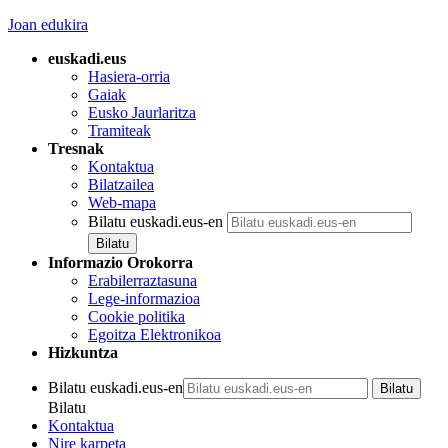
Joan edukira
euskadi.eus
Hasiera-orria
Gaiak
Eusko Jaurlaritza
Tramiteak
Tresnak
Kontaktua
Bilatzailea
Web-mapa
Bilatu euskadi.eus-en
Informazio Orokorra
Erabilerraztasuna
Lege-informazioa
Cookie politika
Egoitza Elektronikoa
Hizkuntza
Bilatu euskadi.eus-en
Bilatu
Kontaktua
Nire karpeta