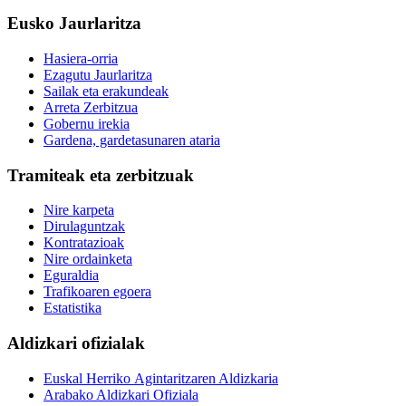
Eusko Jaurlaritza
Hasiera-orria
Ezagutu Jaurlaritza
Sailak eta erakundeak
Arreta Zerbitzua
Gobernu irekia
Gardena, gardetasunaren ataria
Tramiteak eta zerbitzuak
Nire karpeta
Dirulaguntzak
Kontratazioak
Nire ordainketa
Eguraldia
Trafikoaren egoera
Estatistika
Aldizkari ofizialak
Euskal Herriko Agintaritzaren Aldizkaria
Arabako Aldizkari Ofiziala