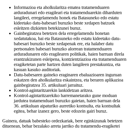
Informazioa eta aholkularitza ematea tratamenduaren
arduradunari edo eragileari eta tratamenduarekin diharduten
langileei, erregelamendu honek eta Batasuneko edo estatu
kideetako datu-babesari buruzko beste xedapen batzuek
esleitzen dizkieten betekizunei buruz.
Gainbegiratzea betetzen dela erregelamendu honetan
xedatutakoa, bai eta Batasuneko edo estatu kideetako datu-
babesari buruzko beste xedapenak ere, eta halaber datu
pertsonalen babesari buruzko alorrean tratamenduaren
arduradunaren edo eragilearen politikak, haien barruan direla
erantzukizunen esleipena, kontzientziazioa eta tratamenduaren
eragiketetan parte hartzen duten langileen prestakuntza, eta
kasuan kasuko auditoriak.
Datu-babesaren gaineko eraginaren ebaluazioaren inguruan
eskatzen den aholkularitza eskaintzea, eta beraren aplikazioa
gainbegiratzea 35. artikuluari jarraituz.
Kontrol-agintaritzarekin lankidetzan aritzea.
Kontrol-agintaritzarekiko harremanetarako gune moduan
jardutea tratamenduari buruzko gaietan, haien barruan dela
36. artikuluan aipaturiko aurretiko kontsulta, eta kontsultak
egitea, behar izanez gero, beste edozein gairi buruz.
Gainera, datuak babesteko ordezkariak, bere eginkizunak betetzen
dituenean, behar bezalako arreta jarriko du tratamendu-eragiketei