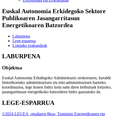
Errepublika eta Erbestealdia
Euskal Autonomia Erkidegoko Sektore
Publikoaren Jasangarritasun
Energetikoaren Batzordea
Laburpena
Lege-esparrua
Lotutako erakundeak
LABURPENA
Objektua
Euskal Autonomia Erkidegoko Administrazio orokorraren, lurralde
historikoetako administrazioen eta toki-administrazioen barneko
koordinazioa, lege honen bidez lortu nahi diren helburuak lortzeko,
jasangarritasun energetikoko batzordeen bidez gauzatuko da.
LEGE-ESPARRUA
1/2024 LEGEA, otsailaren 8koa, Trantsizio Energetikoaren eta