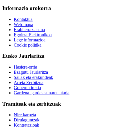
Informazio orokorra
Kontaktua
Web-mapa
Erabilerraztasuna
Egoitza Elektronikoa
Lege informazioa
Cookie politika
Eusko Jaurlaritza
Hasiera-orria
Ezagutu Jaurlaritza
Sailak eta erakundeak
Arreta Zerbitzua
Gobernu irekia
Gardena, gardetasunaren ataria
Tramiteak eta zerbitzuak
Nire karpeta
Dirulaguntzak
Kontratazioak