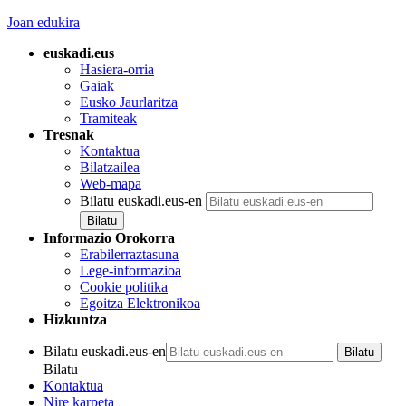
Joan edukira
euskadi.eus
Hasiera-orria
Gaiak
Eusko Jaurlaritza
Tramiteak
Tresnak
Kontaktua
Bilatzailea
Web-mapa
Bilatu euskadi.eus-en
Informazio Orokorra
Erabilerraztasuna
Lege-informazioa
Cookie politika
Egoitza Elektronikoa
Hizkuntza
Bilatu euskadi.eus-en
Bilatu
Kontaktua
Nire karpeta