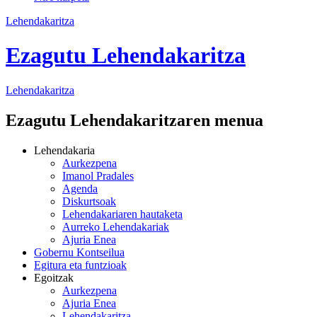
Lehendakaritza
Ezagutu Lehendakaritza
Lehendakaritza
Ezagutu Lehendakaritzaren menua
Lehendakaria
Aurkezpena
Imanol Pradales
Agenda
Diskurtsoak
Lehendakariaren hautaketa
Aurreko Lehendakariak
Ajuria Enea
Gobernu Kontseilua
Egitura eta funtzioak
Egoitzak
Aurkezpena
Ajuria Enea
Lehendakaritza