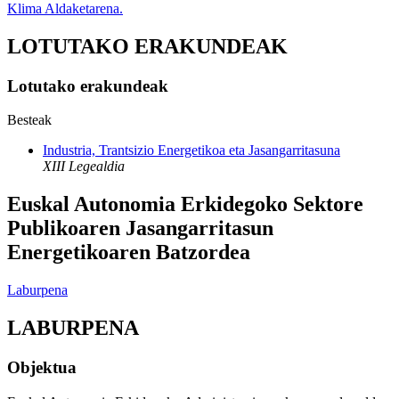
Klima Aldaketarena.
LOTUTAKO ERAKUNDEAK
Lotutako erakundeak
Besteak
Industria, Trantsizio Energetikoa eta Jasangarritasuna
XIII Legealdia
Euskal Autonomia Erkidegoko Sektore
Publikoaren Jasangarritasun
Energetikoaren Batzordea
Laburpena
LABURPENA
Objektua