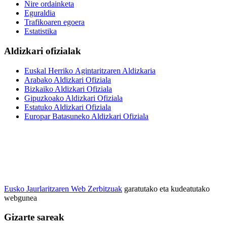
Nire ordainketa
Eguraldia
Trafikoaren egoera
Estatistika
Aldizkari ofizialak
Euskal Herriko Agintaritzaren Aldizkaria
Arabako Aldizkari Ofiziala
Bizkaiko Aldizkari Ofiziala
Gipuzkoako Aldizkari Ofiziala
Estatuko Aldizkari Ofiziala
Europar Batasuneko Aldizkari Ofiziala
Eusko Jaurlaritzaren Web Zerbitzuak
garatutako eta kudeatutako
webgunea
Gizarte sareak