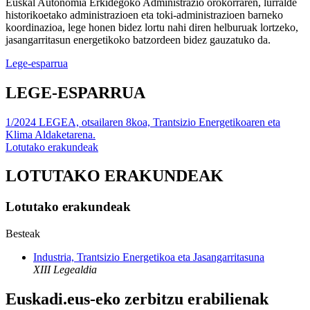
Euskal Autonomia Erkidegoko Administrazio orokorraren, lurralde
historikoetako administrazioen eta toki-administrazioen barneko
koordinazioa, lege honen bidez lortu nahi diren helburuak lortzeko,
jasangarritasun energetikoko batzordeen bidez gauzatuko da.
Lege-esparrua
LEGE-ESPARRUA
1/2024 LEGEA, otsailaren 8koa, Trantsizio Energetikoaren eta
Klima Aldaketarena.
Lotutako erakundeak
LOTUTAKO ERAKUNDEAK
Lotutako erakundeak
Besteak
Industria, Trantsizio Energetikoa eta Jasangarritasuna
XIII Legealdia
Euskadi.eus-eko zerbitzu erabilienak