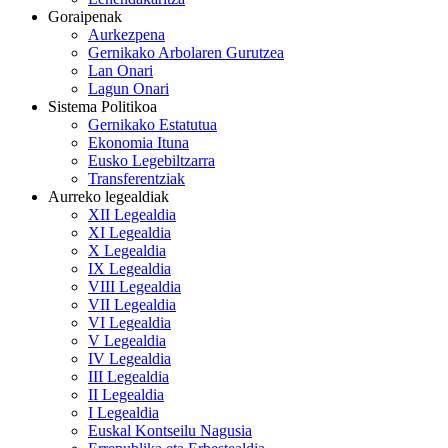
Goraipenak
Aurkezpena
Gernikako Arbolaren Gurutzea
Lan Onari
Lagun Onari
Sistema Politikoa
Gernikako Estatutua
Ekonomia Ituna
Eusko Legebiltzarra
Transferentziak
Aurreko legealdiak
XII Legealdia
XI Legealdia
X Legealdia
IX Legealdia
VIII Legealdia
VII Legealdia
VI Legealdia
V Legealdia
IV Legealdia
III Legealdia
II Legealdia
I Legealdia
Euskal Kontseilu Nagusia