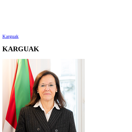
Karguak
KARGUAK