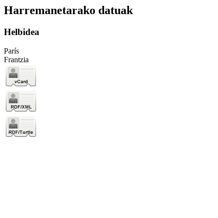
Harremanetarako datuak
Helbidea
París
Frantzia