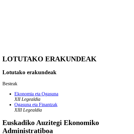
LOTUTAKO ERAKUNDEAK
Lotutako erakundeak
Besteak
Ekonomia eta Ogasuna
XII Legealdia
Ogasuna eta Finantzak
XIII Legealdia
Euskadiko Auzitegi Ekonomiko
Administratiboa