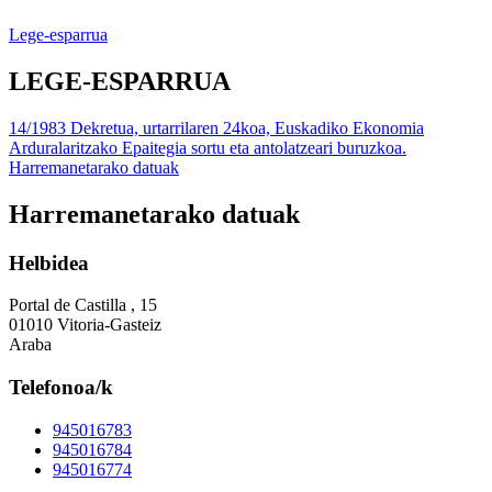
Lege-esparrua
LEGE-ESPARRUA
14/1983 Dekretua, urtarrilaren 24koa, Euskadiko Ekonomia
Arduralaritzako Epaitegia sortu eta antolatzeari buruzkoa.
Harremanetarako datuak
Harremanetarako datuak
Helbidea
Portal de Castilla , 15
01010 Vitoria-Gasteiz
Araba
Telefonoa/k
945016783
945016784
945016774