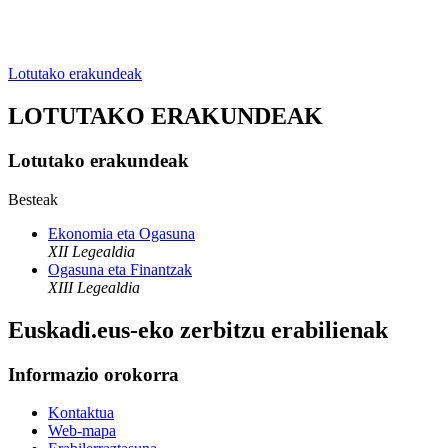
Lotutako erakundeak
LOTUTAKO ERAKUNDEAK
Lotutako erakundeak
Besteak
Ekonomia eta Ogasuna
XII Legealdia
Ogasuna eta Finantzak
XIII Legealdia
Euskadi.eus-eko zerbitzu erabilienak
Informazio orokorra
Kontaktua
Web-mapa