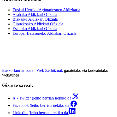
Euskal Herriko Agintaritzaren Aldizkaria
Arabako Aldizkari Ofiziala
Bizkaiko Aldizkari Ofiziala
Gipuzkoako Aldizkari Ofiziala
Estatuko Aldizkari Ofiziala
Europar Batasuneko Aldizkari Ofiziala
Eusko Jaurlaritzaren Web Zerbitzuak
garatutako eta kudeatutako
webgunea
Gizarte sareak
X - Twitter (leiho berrian irekiko da)
Facebook (leiho berrian irekiko da)
Linkedin (leiho berrian irekiko da)