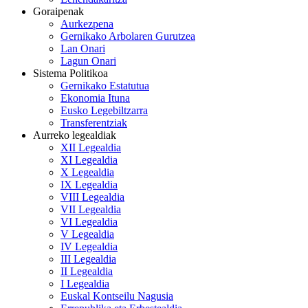
Goraipenak
Aurkezpena
Gernikako Arbolaren Gurutzea
Lan Onari
Lagun Onari
Sistema Politikoa
Gernikako Estatutua
Ekonomia Ituna
Eusko Legebiltzarra
Transferentziak
Aurreko legealdiak
XII Legealdia
XI Legealdia
X Legealdia
IX Legealdia
VIII Legealdia
VII Legealdia
VI Legealdia
V Legealdia
IV Legealdia
III Legealdia
II Legealdia
I Legealdia
Euskal Kontseilu Nagusia