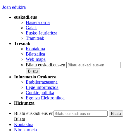
Joan edukira
euskadi.eus
Hasiera-orria
Gaiak
Eusko Jaurlaritza
Tramiteak
Tresnak
Kontaktua
Bilatzailea
Web-mapa
Bilatu euskadi.eus-en
Informazio Orokorra
Erabilerraztasuna
Lege-informazioa
Cookie politika
Egoitza Elektronikoa
Hizkuntza
Bilatu euskadi.eus-en
Bilatu
Kontaktua
Nire karpeta