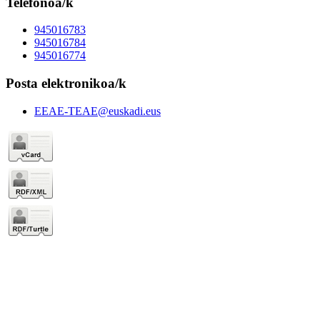
Telefonoa/k
945016783
945016784
945016774
Posta elektronikoa/k
EEAE-TEAE@euskadi.eus