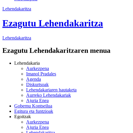
Lehendakaritza
Ezagutu Lehendakaritza
Lehendakaritza
Ezagutu Lehendakaritzaren menua
Lehendakaria
Aurkezpena
Imanol Pradales
Agenda
Diskurtsoak
Lehendakariaren hautaketa
Aurreko Lehendakariak
Ajuria Enea
Gobernu Kontseilua
Egitura eta funtzioak
Egoitzak
Aurkezpena
Ajuria Enea
Lehendakaritza