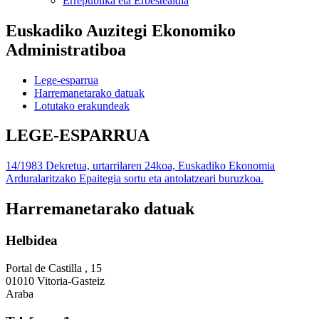
Errepublika eta Erbestealdia
Euskadiko Auzitegi Ekonomiko
Administratiboa
Lege-esparrua
Harremanetarako datuak
Lotutako erakundeak
LEGE-ESPARRUA
14/1983 Dekretua, urtarrilaren 24koa, Euskadiko Ekonomia
Arduralaritzako Epaitegia sortu eta antolatzeari buruzkoa.
Harremanetarako datuak
Helbidea
Portal de Castilla , 15
01010 Vitoria-Gasteiz
Araba