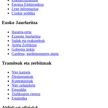
Erabilerraztasuna
Egoitza Elektronikoa
Lege informazioa
Cookie politika
Eusko Jaurlaritza
Hasiera-orria
Ezagutu Jaurlaritza
Sailak eta erakundeak
Arreta Zerbitzua
Gobernu irekia
Gardena, gardetasunaren ataria
Tramiteak eta zerbitzuak
Nire karpeta
Dirulaguntzak
Kontratazioak
Nire ordainketa
Eguraldia
Trafikoaren egoera
Estatistika
Aldizkari ofizialak