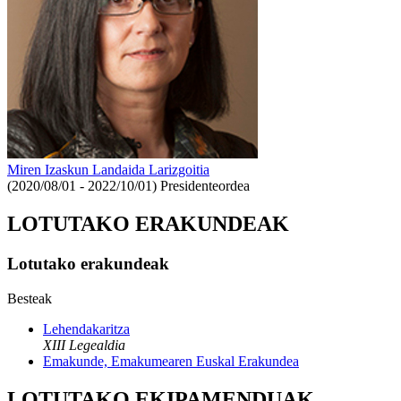
Miren Izaskun Landaida Larizgoitia
(2020/08/01 - 2022/10/01)
Presidenteordea
LOTUTAKO ERAKUNDEAK
Lotutako erakundeak
Besteak
Lehendakaritza
XIII Legealdia
Emakunde, Emakumearen Euskal Erakundea
LOTUTAKO EKIPAMENDUAK