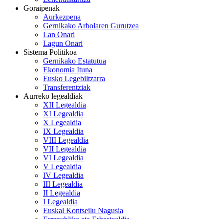
Goraipenak
Aurkezpena
Gernikako Arbolaren Gurutzea
Lan Onari
Lagun Onari
Sistema Politikoa
Gernikako Estatutua
Ekonomia Ituna
Eusko Legebiltzarra
Transferentziak
Aurreko legealdiak
XII Legealdia
XI Legealdia
X Legealdia
IX Legealdia
VIII Legealdia
VII Legealdia
VI Legealdia
V Legealdia
IV Legealdia
III Legealdia
II Legealdia
I Legealdia
Euskal Kontseilu Nagusia