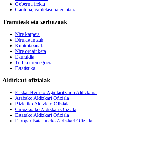
Gobernu irekia
Gardena, gardetasunaren ataria
Tramiteak eta zerbitzuak
Nire karpeta
Dirulaguntzak
Kontratazioak
Nire ordainketa
Eguraldia
Trafikoaren egoera
Estatistika
Aldizkari ofizialak
Euskal Herriko Agintaritzaren Aldizkaria
Arabako Aldizkari Ofiziala
Bizkaiko Aldizkari Ofiziala
Gipuzkoako Aldizkari Ofiziala
Estatuko Aldizkari Ofiziala
Europar Batasuneko Aldizkari Ofiziala