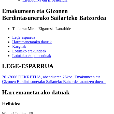
Errepublika eta Erbestealdia
Emakumeen eta Gizonen
Berdintasunerako Sailarteko Batzordea
Titularra
:
Miren Elgarresta Larrabide
Lege-esparrua
Harremanetarako datuak
Karguak
Lotutako erakundeak
Lotutako ekipamenduak
LEGE-ESPARRUA
261/2006 DEKRETUA, abenduaren 26koa, Emakumeen eta
Gizonen Berdintasunerako Sailarteko Batzordea arautzen duena.
Harremanetarako datuak
Helbidea
Manuel Iradier , 36