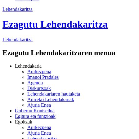
Lehendakaritza
Ezagutu Lehendakaritza
Lehendakaritza
Ezagutu Lehendakaritzaren menua
Lehendakaria
Aurkezpena
Imanol Pradales
Agenda
Diskurtsoak
Lehendakariaren hautaketa
Aurreko Lehendakariak
Ajuria Enea
Gobernu Kontseilua
Egitura eta funtzioak
Egoitzak
Aurkezpena
Ajuria Enea
Lehendakaritza