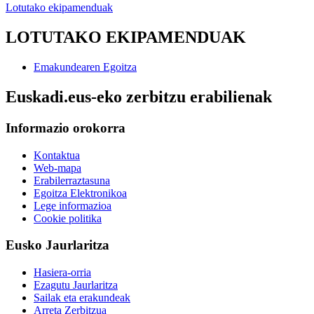
Lotutako ekipamenduak
LOTUTAKO EKIPAMENDUAK
Emakundearen Egoitza
Euskadi.eus-eko zerbitzu erabilienak
Informazio orokorra
Kontaktua
Web-mapa
Erabilerraztasuna
Egoitza Elektronikoa
Lege informazioa
Cookie politika
Eusko Jaurlaritza
Hasiera-orria
Ezagutu Jaurlaritza
Sailak eta erakundeak
Arreta Zerbitzua