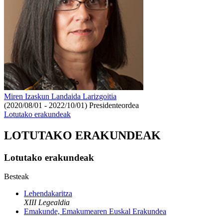
Miren Izaskun Landaida Larizgoitia
(2020/08/01 - 2022/10/01)
Presidenteordea
Lotutako erakundeak
LOTUTAKO ERAKUNDEAK
Lotutako erakundeak
Besteak
Lehendakaritza
XIII Legealdia
Emakunde, Emakumearen Euskal Erakundea