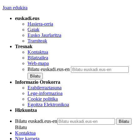
Joan edukira
euskadi.eus
Hasiera-orria
Gaiak
Eusko Jaurlaritza
Tramiteak
Tresnak
Kontaktua
Bilatzailea
Web-mapa
Bilatu euskadi.eus-en
Informazio Orokorra
Erabilerraztasuna
Lege-informazioa
Cookie politika
Egoitza Elektronikoa
Hizkuntza
Bilatu euskadi.eus-en
Bilatu
Kontaktua
Nire karpeta