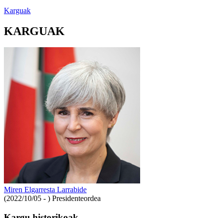
Karguak
KARGUAK
Miren Elgarresta Larrabide
(2022/10/05 - )
Presidenteordea
Kargu historikoak