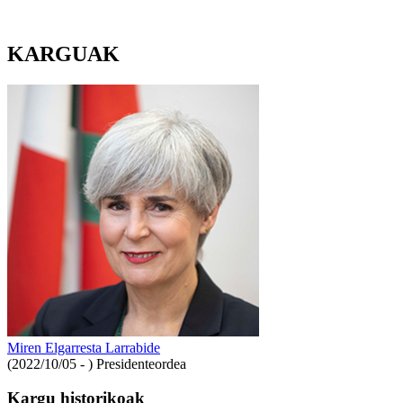
KARGUAK
Miren Elgarresta Larrabide
(2022/10/05 - )
Presidenteordea
Kargu historikoak