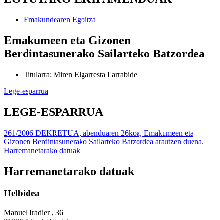
Emakundearen Egoitza
Emakumeen eta Gizonen
Berdintasunerako Sailarteko Batzordea
Titularra
:
Miren Elgarresta Larrabide
Lege-esparrua
LEGE-ESPARRUA
261/2006 DEKRETUA, abenduaren 26koa, Emakumeen eta
Gizonen Berdintasunerako Sailarteko Batzordea arautzen duena.
Harremanetarako datuak
Harremanetarako datuak
Helbidea
Manuel Iradier , 36