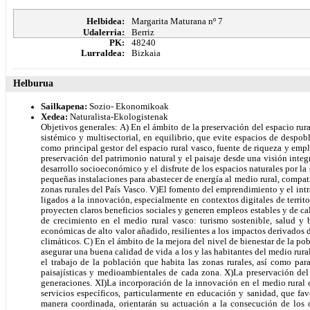
Helbidea:
Margarita Maturana nº 7
Udalerria:
Berriz
PK:
48240
Lurraldea:
Bizkaia
Helburua
Sailkapena:
Sozio- Ekonomikoak
Xedea:
Naturalista-Ekologistenak
Objetivos generales: A) En el ámbito de la preservación del espacio rural vasco. l) La adecuada ordenación territorial del espacio rural vasco conforme a un método de desarrollo territorial sostenible que contemple un enfoque integral, sistémico y multisectorial, en equilibrio, que evite espacios de despoblación y abandono, en consonancia con los instrumentos de ordenación del territorio vigentes. ll) La sostenibilidad y multifuncionalidad del sector agroforestal, como principal gestor del espacio rural vasco, fuente de riqueza y empleo, así como proveedor de bienes básicos a la sociedad vasca, favoreciendo modelos de producción basados en una agricultura respetuosa con el territorio. III)La preservación del patrimonio natural y el paisaje desde una visión integral que compagine el cumplimiento de las normativas de protección, conservación y restauración ambiental con el aprovechamiento sostenible de los recursos, el desarrollo socioeconómico y el disfrute de los espacios naturales por la sociedad, respetando la forma de vida y las actividades de las personas que viven en ellos. IV)Descentralización de las fuentes generadoras de energía e impulso de pequeñas instalaciones para abastecer de energía al medio rural, compatibles con la preservación y el mantenimiento del medio ambiente y del territorio. B) En el ámbito del fomento y la diversificación de la actividad económica en las zonas rurales del País Vasco. V)El fomento del emprendimiento y el intraemprendimiento en el medio rural vasco, buscando la potenciación del dinamismo empresarial endógeno y contemplando nuevos escenarios de emprendimientos ligados a la innovación, especialmente en contextos digitales de territorio inteligente («smart territory»), así como a nuevas cadenas de valor rurales que, desde el campo de la biotecnología, la economía social y la economía circular proyecten claros beneficios sociales y generen empleos estables y de calidad. VI)La diversificación económica y la creación de empresas en los nichos económicos que, además de la actividad agraria, presentan un importante potencial de crecimiento en el medio rural vasco: turismo sostenible, salud y bienestar, industria alimentaria, gastronomía y restauración, ocio de aventura, energías renovables, comercio de artesanía, etcétera. El fomento de actividades económicas de alto valor añadido, resilientes a los impactos derivados de las cadenas de suministro de materias y energía globales, que generen riqueza a las entidades rurales y favorezca el cumplimiento de los objetivos ambientales y climáticos. C) En el ámbito de la mejora del nivel de bienestar de la población rural vasca y reversión de su envejecimiento y de la despoblación. VII)La mejora de las infraestructuras, servicios y equipamientos públicos necesarios para asegurar una buena calidad de vida a los y las habitantes del medio rural, garantizando el acceso a estos en igualdad de condiciones con los habitantes del medio urbano. VIII)El uso de las TIC como vía para mejorar la calidad de vida y el trabajo de la población que habit