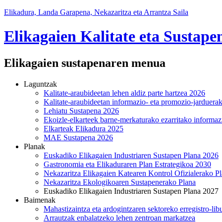
Elikadura, Landa Garapena, Nekazaritza eta Arrantza Saila
Elikagaien Kalitate eta Sustape
Elikagaien sustapenaren menua
Laguntzak
Kalitate-araubideetan lehen aldiz parte hartzea 2026
Kalitate-araubideetan informazio- eta promozio-jarduera
Lehiatu Sustapena 2026
Ekoizle-elkarteek barne-merkaturako ezarritako informaz
Elkarteak Elikadura 2025
MAE Sustapena 2026
Planak
Euskadiko Elikagaien Industriaren Sustapen Plana 2026
Gastronomia eta Elikaduraren Plan Estrategikoa 2030
Nekazaritza Elikagaien Katearen Kontrol Ofizialerako P
Nekazaritza Ekologikoaren Sustapenerako Plana
Euskadiko Elikagaien Industriaren Sustapen Plana 2027
Baimenak
Mahastizaintza eta ardogintzaren sektoreko erregistro-lib
Arrautzak enbalatzeko lehen zentroan markatzea