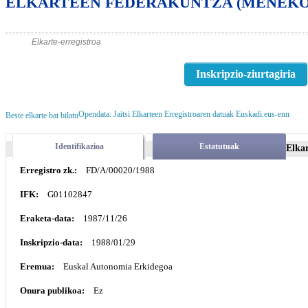
ELKARTEEN FEDERAKUNTZA (MENEKO
Elkarte-erregistroa
Inskripzio-ziurtagiria
Opendata: Jaitsi Elkarteen Erregistroaren datuak Euskadi.eus-enn
Beste elkarte bat bilatu
Identifikazioa
Estatutuak
Elka
Erregistro zk.:
FD/A/00020/1988
IFK:
G01102847
Eraketa-data:
1987/11/26
Inskripzio-data:
1988/01/29
Eremua:
Euskal Autonomia Erkidegoa
Onura publikoa:
Ez