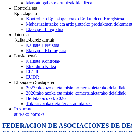
Markatu gabeko arrautzak bidaltzea
Kontrola eta
Egiaztapena
Kontrol eta Egiaztapenerako Erakundeen Erregistroa
Mahastizaintzako eta ardogintzako produktuen dokument
Ekoizpen Integratua
Jatorri- eta
kalitate-bereizgarriak
Kalitate Bereiztua
Ekoizpen Ekologikoa
Ikuskapenak
Kalitate Kontrolak
Elikadura Katea
EUTR
EUDR
Elikagaien Sustapena
2027rako azoka eta misio komertzialetarako deialdiak
2026rako azoka eta misio komertzialetarako deialdiak
Bertako azokak 2026
Tokiko azokak eta feriak antolatzea
Iruzurraren
aurkako borroka
FEDERACION DE ASOCIACIONES DE D