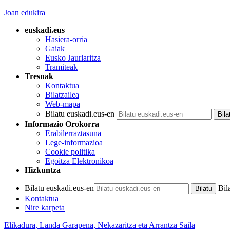
Joan edukira
euskadi.eus
Hasiera-orria
Gaiak
Eusko Jaurlaritza
Tramiteak
Tresnak
Kontaktua
Bilatzailea
Web-mapa
Bilatu euskadi.eus-en
Informazio Orokorra
Erabilerraztasuna
Lege-informazioa
Cookie politika
Egoitza Elektronikoa
Hizkuntza
Bilatu euskadi.eus-en
Bil
Kontaktua
Nire karpeta
Elikadura, Landa Garapena, Nekazaritza eta Arrantza Saila