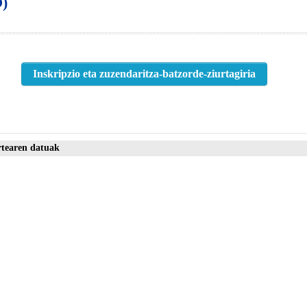
)
Inskripzio eta zuzendaritza-batzorde-ziurtagiria
rtearen datuak