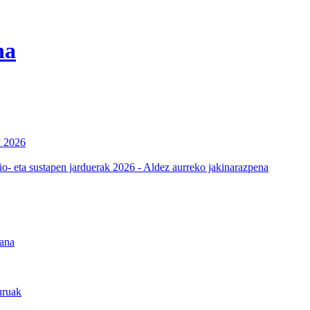
na
k 2026
io- eta sustapen jarduerak 2026 - Aldez aurreko jakinarazpena
lana
uruak