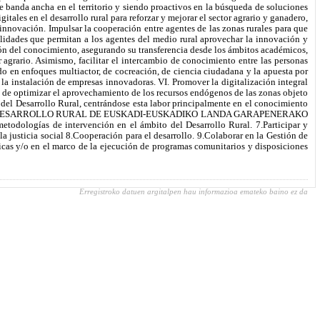
Erregistroko datuen argitalpen hau informazioa emateko baino ez da