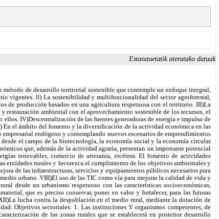
Estatutuetatik ateratako datuak
vidad tradicional, manteniendo y generando empleos seguros, estables y de calidad, y estableciendo medios para ello. III) De manera coordinada con el Plan Estratégico Gastronómico y Alimentario de Euskadi, potenciar el desarrollo de la industria agroalimentaria, en especial de la tractora del sector primario, y los procesos de integración vertical en la cadena de valor alimentaria, concediendo mayor peso en ella a las personas productoras, como vehículos para la revalorización del patrimonio gastronómico y la generación de mayor valor añadido. Apoyar el sostenimiento de la renta agraria, optimizando y gestionando adecuadamente los recursos financieros de la PAC. V) Potenciar el relevo generacional en el sector, la agricultura familiar y el papel de las agricultoras, con el fin de garantizar el cumplimiento de lo establecido en la Ley 8/2015, de 15 de octubre, del Estatuto de las Mujeres Agricultoras. Propiciar y supervisar que el sector primario perciba unos precios por encima de los cos- tes de producción de sus productos, tal y como se establece en la normativa estatal (Ley de Cadena Alimentaria) y europea, con el fin de mantener un sector viable y competitivo. VII)Mantenimiento e impulso del patrimonio agroecológico vasco. VIII)Promover la venta directa de los productos del sector primario a la persona consumidora final fomentando canales de distribución y comercialización. Apoyar y contribuir al desarrollo de la estrategia De la Granja a la Mesa de la Unión Europea. x) Fomentar pliegos de contratación pública responsable, con el objetivo de priorizar criterios sociales y medioambientales. c) En materia de conservación del patrimonio natural y medio ambiente. Contribuir al mantenimiento y restauración de los ecosistemas y sus servicios, en especial los espacios y hábitats de la Red Natura 2000, así como los paisajes catalogados en los planes de acción que se pongan en marcha, compatibilizando los planes e instrumentos de gestión con el mantenimiento de las actividades silvoganaderas económicas tradicionales, y el desarrollo de nuevas actividades económicas compatibles con la conservación y el disfrute de esos espacios por la ciudadanía vasca. Aprovecharlasoportunidades externalidades que generan los espacios naturales protegidos, la Red Natura 2000 en particular, para diversificar y potenciar la actividad económica de las zonas rurales. III) Apoyar el desarrollo de la Estrategia de Biodiversidad de Euskadi 2030 y de la Estrategia sobre Biodiversidad 2030 de la Unión Europea. Coadyuvar a la protección del medio ambiente, previniendo su deterioro y propiciando su restauración donde haya sido dañado, mediante una gestión sostenible del agua, del suelo fértil, de la biomasa, de la biodiversidad y del paisaje, buscando el equilibrio entre las actividades humanas y la conservación del territorio. v) Alinear los objetivos de la CAPV en materia de cambio climático con los objetivos climáticos de la Unión Europea. VI) Fomentar medidas sostenibles que contribuyan a potenciar los servicios ecosistémicos y otras externalidades medioambientales positivas derivadas de la actividad agroforestal, y favorecer su reconocimiento social. D) En materia de diversificación del tejido económico del medio rural y la creación de empleo. Promover y apoyar la creación de empleo estable y de calidad que facilite la igualdad de oportunidades de la población rural,