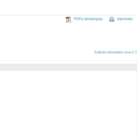
PDFa deskargatu
Inprimatu
Erakutsi informazio osoa [+]