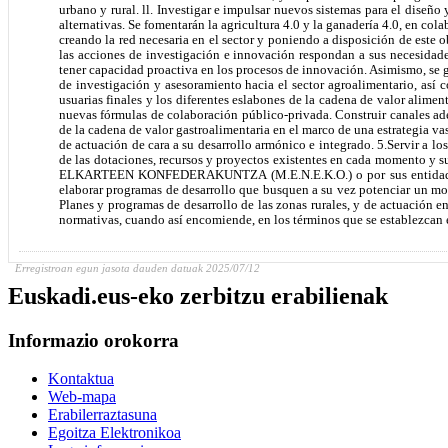
Erregistroan egun jasota dauden datuak 2025/07/12
Euskadi.eus-eko zerbitzu erabilienak
Informazio orokorra
Kontaktua
Web-mapa
Erabilerraztasuna
Egoitza Elektronikoa