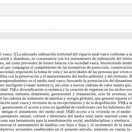
a las zonas rurales, así como para mitigar el aislamiento del medio rural. IX)El acceso a la vivienda en el medio rural desde un urbanismo respetuoso con las características socioeconómicas, paisajísticas y medioambientales de cada zona. X)La preservación del patrimonio natural, cultural e identitario del medio rural, tanto material como inmaterial, que es preciso conservar, poner en valor y fortalecer, para las futuras generaciones. XI)La incorporación de la innovación en el medio rural como una herramienta para la transformación social, multidisciplinar y sistémica. XII)La lucha contra la despoblación en el medio rural, mediante la dotación de servicios específicos, particularmente en educación y sanidad, que favorezcan el asentamiento de familias con hijos e hijas y el incremento de la natalidad. Objetivos sectoriales: 1. Las instituciones Y organismos competentes, de manera coordinada, orientarán su actuación a la consecución de los objetivos sectoriales establecidos en el presente artículo, teniendo en cuenta la caracterización de las zonas rurales que se establecerá en posterior desarrollo reglamentario, según el artículo 7 de la presente norma. 2.- Dichos objetivos, deberán contribuir a visualizar un enfoque omnicomprensivo del medio rural, de su problemática y de su funcionalidad, de modo que posibiliten una discriminación positiva y una ponderación flexible, en la utilización de criterios económicos o umbrales mínimos de población y personas usuarias, a la hora de aplicar las distintas políticas sectoriales. 3. Tales objetivos sectoriales son los siguientes: En materia de ordenación del territorio. Propiciar que los procesos de aprobación o revisión de las Directrices de Ordenación del Territorio (DOT), de los planes territoriales parciales (PTP) y sectoriales (PTS), así como de los planes generales de ordenación urbana (PGOU), contribuyan a la preservación del espacio rural y a valorar en su redacción las necesidades y estrategias recogidas en los programas de desarrollo territorial (PDT) previstos en el artículo 9. Desarrollar y aplicar los instrumentos de defensa del suelo agrario previstos en el Plan Territorial Sectorial Agroforestal y en la normativa derivada del título ll de la Ley 17/2008, de 23 de diciembre, de Política Agraria y Alimentaria, como elementos básicos para evitar el abandono y la artificialización del suelo agrario, preservando la función que cumple como proveedor de alimentos. III) Señalar y consensuar en el ámbito de la Comisión de Ordenación del Territorio del País Vasco todos aquellos criterios que cualquier tipo de instrumento de ordenación deberá contemplar en materia de conservación del espacio rural. B)En materia de agricultura, silvicultura y alimentación. Potenciar la competitividad del sector agrario, estimulando la diferenciación de los productos por la calidad, sostenibilidad medioambiental y seguridad alimentaria, promoviendo la producción natural y ecológica, fomentando la vertebración sectorial a través del asociacionismo y el cooperativismo, y una promoción comercial que optimice su productividad y los costes de producción, con especial atención a las actuaciones de desarrollo endógeno y a la promoción en los mercados más próximos. Se dedicará una atención prioritaria a las explotaciones familiares, especialmente cuando su titular sea una mujer o una persona joven agricultora. Impulsar una gestión forestal sostenible y equilibrada, fomentando los bosques autóctonos y nuevos nichos de oportunidad que complementen la acti