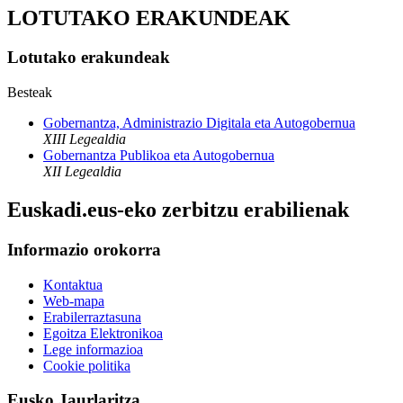
LOTUTAKO ERAKUNDEAK
Lotutako erakundeak
Besteak
Gobernantza, Administrazio Digitala eta Autogobernua
XIII Legealdia
Gobernantza Publikoa eta Autogobernua
XII Legealdia
Euskadi.eus-eko zerbitzu erabilienak
Informazio orokorra
Kontaktua
Web-mapa
Erabilerraztasuna
Egoitza Elektronikoa
Lege informazioa
Cookie politika
Eusko Jaurlaritza