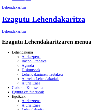
Lehendakaritza
Ezagutu Lehendakaritza
Lehendakaritza
Ezagutu Lehendakaritzaren menua
Lehendakaria
Aurkezpena
Imanol Pradales
Agenda
Diskurtsoak
Lehendakariaren hautaketa
Aurreko Lehendakariak
Ajuria Enea
Gobernu Kontseilua
Egitura eta funtzioak
Egoitzak
Aurkezpena
Ajuria Enea
Lehendakaritza