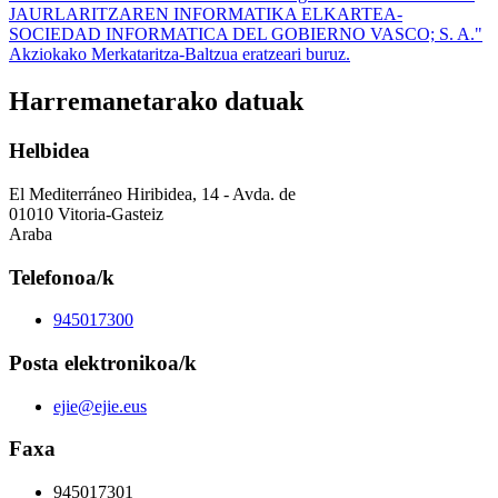
JAURLARITZAREN INFORMATIKA ELKARTEA-
SOCIEDAD INFORMATICA DEL GOBIERNO VASCO; S. A."
Akziokako Merkataritza-Baltzua eratzeari buruz.
Harremanetarako datuak
Helbidea
El Mediterráneo Hiribidea, 14 - Avda. de
01010 Vitoria-Gasteiz
Araba
Telefonoa/k
945017300
Posta elektronikoa/k
ejie@ejie.eus
Faxa
945017301