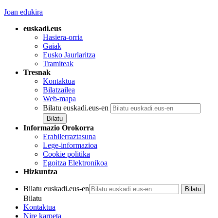
Joan edukira
euskadi.eus
Hasiera-orria
Gaiak
Eusko Jaurlaritza
Tramiteak
Tresnak
Kontaktua
Bilatzailea
Web-mapa
Bilatu euskadi.eus-en
Informazio Orokorra
Erabilerraztasuna
Lege-informazioa
Cookie politika
Egoitza Elektronikoa
Hizkuntza
Bilatu euskadi.eus-en
Bilatu
Kontaktua
Nire karpeta