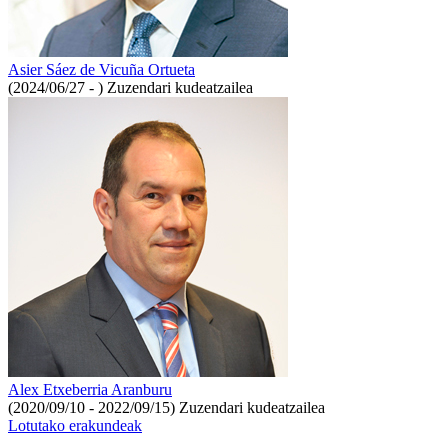
Asier Sáez de Vicuña Ortueta
(2024/06/27 - )
Zuzendari kudeatzailea
Alex Etxeberria Aranburu
(2020/09/10 - 2022/09/15)
Zuzendari kudeatzailea
Lotutako erakundeak