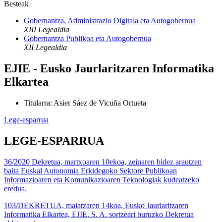
Besteak
Gobernantza, Administrazio Digitala eta Autogobernua
XIII Legealdia
Gobernantza Publikoa eta Autogobernua
XII Legealdia
EJIE - Eusko Jaurlaritzaren Informatika
Elkartea
Titularra
:
Asier Sáez de Vicuña Ortueta
Lege-esparrua
LEGE-ESPARRUA
36/2020 Dekretua, martxoaren 10ekoa, zeinaren bidez arautzen
baita Euskal Autonomia Erkidegoko Sektore Publikoan
Informazioaren eta Komunikazioaren Teknologiak kudeatzeko
eredua.
103/DEKRETUA, maiatzaren 14koa, Eusko Jaurlaritzaren
Informatika Elkartea, EJIE, S. A. sortzeari buruzko Dekretua