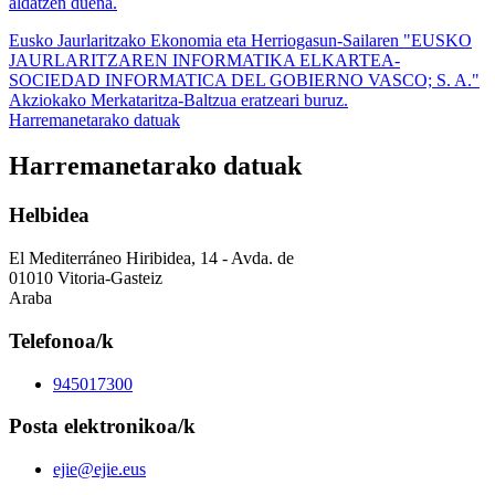
aldatzen duena.
Eusko Jaurlaritzako Ekonomia eta Herriogasun-Sailaren "EUSKO
JAURLARITZAREN INFORMATIKA ELKARTEA-
SOCIEDAD INFORMATICA DEL GOBIERNO VASCO; S. A."
Akziokako Merkataritza-Baltzua eratzeari buruz.
Harremanetarako datuak
Harremanetarako datuak
Helbidea
El Mediterráneo Hiribidea, 14 - Avda. de
01010 Vitoria-Gasteiz
Araba
Telefonoa/k
945017300
Posta elektronikoa/k
ejie@ejie.eus