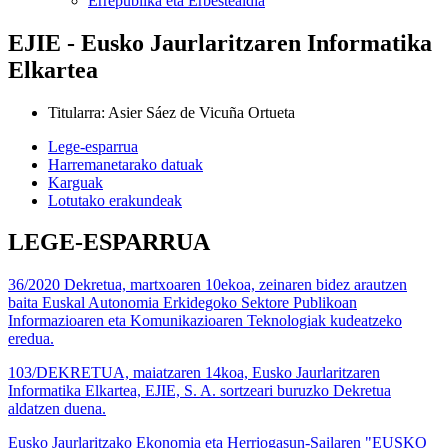
Errepublika eta Erbestealdia
EJIE - Eusko Jaurlaritzaren Informatika
Elkartea
Titularra
:
Asier Sáez de Vicuña Ortueta
Lege-esparrua
Harremanetarako datuak
Karguak
Lotutako erakundeak
LEGE-ESPARRUA
36/2020 Dekretua, martxoaren 10ekoa, zeinaren bidez arautzen
baita Euskal Autonomia Erkidegoko Sektore Publikoan
Informazioaren eta Komunikazioaren Teknologiak kudeatzeko
eredua.
103/DEKRETUA, maiatzaren 14koa, Eusko Jaurlaritzaren
Informatika Elkartea, EJIE, S. A. sortzeari buruzko Dekretua
aldatzen duena.
Eusko Jaurlaritzako Ekonomia eta Herriogasun-Sailaren "EUSKO