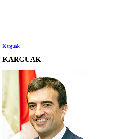
Karguak
KARGUAK