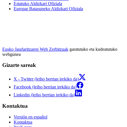
Estatuko Aldizkari Ofiziala
Europar Batasuneko Aldizkari Ofiziala
Eusko Jaurlaritzaren Web Zerbitzuak
garatutako eta kudeatutako
webgunea
Gizarte sareak
X - Twitter (leiho berrian irekiko da)
Facebook (leiho berrian irekiko da)
Linkedin (leiho berrian irekiko da)
Kontaktua
Versión en español
Kontaktua