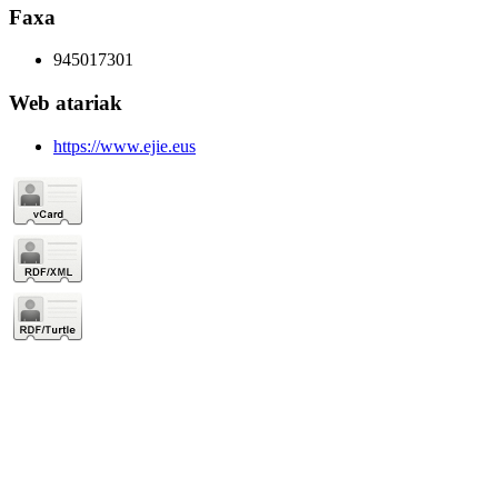
Faxa
945017301
Web atariak
https://www.ejie.eus