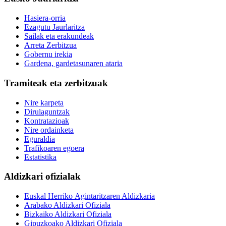
Hasiera-orria
Ezagutu Jaurlaritza
Sailak eta erakundeak
Arreta Zerbitzua
Gobernu irekia
Gardena, gardetasunaren ataria
Tramiteak eta zerbitzuak
Nire karpeta
Dirulaguntzak
Kontratazioak
Nire ordainketa
Eguraldia
Trafikoaren egoera
Estatistika
Aldizkari ofizialak
Euskal Herriko Agintaritzaren Aldizkaria
Arabako Aldizkari Ofiziala
Bizkaiko Aldizkari Ofiziala
Gipuzkoako Aldizkari Ofiziala