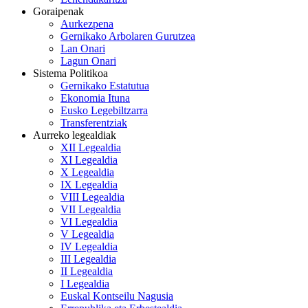
Goraipenak
Aurkezpena
Gernikako Arbolaren Gurutzea
Lan Onari
Lagun Onari
Sistema Politikoa
Gernikako Estatutua
Ekonomia Ituna
Eusko Legebiltzarra
Transferentziak
Aurreko legealdiak
XII Legealdia
XI Legealdia
X Legealdia
IX Legealdia
VIII Legealdia
VII Legealdia
VI Legealdia
V Legealdia
IV Legealdia
III Legealdia
II Legealdia
I Legealdia
Euskal Kontseilu Nagusia