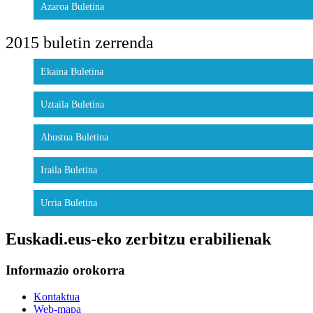
Azaroa Buletina
2015 buletin zerrenda
Ekaina Buletina
Uztaila Buletina
Abustua Buletina
Iraila Buletina
Urria Buletina
Euskadi.eus-eko zerbitzu erabilienak
Informazio orokorra
Kontaktua
Web-mapa