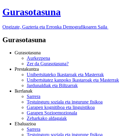
Gurasotasuna
Ongizate, Gazteria eta Erronka Demografikoaren Saila
Gurasotasuna
Gurasotasuna
Aurkezpena
Zer da Gurasotasuna?
Prestakuntza
Unibertsitateko Ikastaroak eta Masterrak
Unibertsitatez kanpoko Ikastaroak eta Masterrak
Jardunaldiak eta Biltzarrak
Ikerlanak
Sarrera
Testuinguru soziala eta ingurune fisikoa
Garapen kognitiboa eta linguistikoa
Garapen Sozioemozionala
Zeharkako aldagaiak
Ebaluazioa
Sarrera
Testuinguru soziala eta ingurune fisikoa