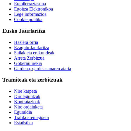
Erabilerraztasuna
Egoitza Elektronikoa
Lege informazioa
Cookie politika
Eusko Jaurlaritza
Hasiera-orria
Ezagutu Jaurlaritza
Sailak eta erakundeak
Arreta Zerbitzua
Gobernu irekia
Gardena, gardetasunaren ataria
Tramiteak eta zerbitzuak
Nire karpeta
Dirulaguntzak
Kontratazioak
Nire ordainketa
Eguraldia
Trafikoaren egoera
Estatistika