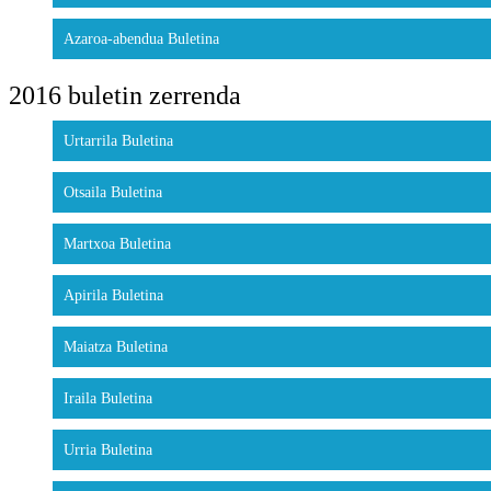
Azaroa-abendua Buletina
2016 buletin zerrenda
Urtarrila Buletina
Otsaila Buletina
Martxoa Buletina
Apirila Buletina
Maiatza Buletina
Iraila Buletina
Urria Buletina