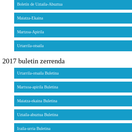
Boletín de Uztaila-Abuztua
Maiatza-Ekaina
Martzoa-Apirila
Urtarrila-otsaila
2017 buletin zerrenda
Urtarrila-otsaila Buletina
Martxoa-apirila Buletina
Maiatza-ekaina Buletina
Uztaila-abuztua Buletina
Iraila-urria Buletina