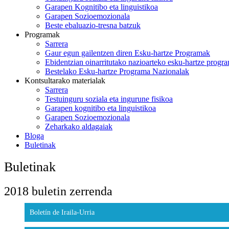
Garapen Kognitibo eta linguistikoa
Garapen Sozioemozionala
Beste ebaluazio-tresna batzuk
Programak
Sarrera
Gaur egun gailentzen diren Esku-hartze Programak
Ebidentzian oinarritutako nazioarteko esku-hartze progr
Bestelako Esku-hartze Programa Nazionalak
Kontsultarako materialak
Sarrera
Testuinguru soziala eta ingurune fisikoa
Garapen kognitibo eta linguistikoa
Garapen Sozioemozionala
Zeharkako aldagaiak
Bloga
Buletinak
Buletinak
2018 buletin zerrenda
Boletín de Iraila-Urria