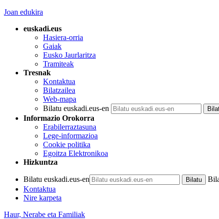
Joan edukira
euskadi.eus
Hasiera-orria
Gaiak
Eusko Jaurlaritza
Tramiteak
Tresnak
Kontaktua
Bilatzailea
Web-mapa
Bilatu euskadi.eus-en
Informazio Orokorra
Erabilerraztasuna
Lege-informazioa
Cookie politika
Egoitza Elektronikoa
Hizkuntza
Bilatu euskadi.eus-en
Bil
Kontaktua
Nire karpeta
Haur, Nerabe eta Familiak