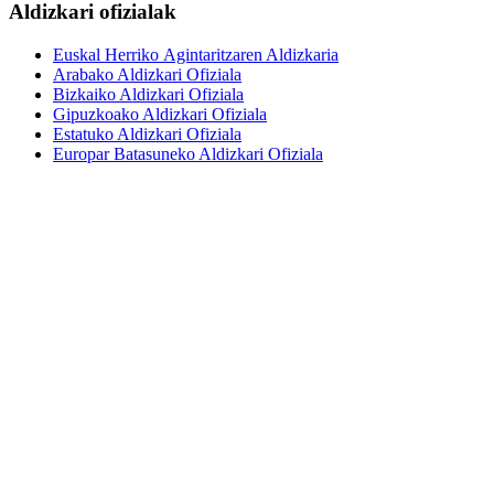
Aldizkari ofizialak
Euskal Herriko Agintaritzaren Aldizkaria
Arabako Aldizkari Ofiziala
Bizkaiko Aldizkari Ofiziala
Gipuzkoako Aldizkari Ofiziala
Estatuko Aldizkari Ofiziala
Europar Batasuneko Aldizkari Ofiziala