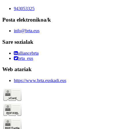
943053325
Posta elektronikoa/k
info@brta.eus
Sare sozialak
alliancebrta
brta_eus
Web atariak
https://www.brta.euskadi.eus