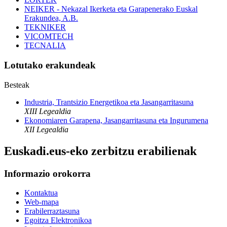
NEIKER - Nekazal Ikerketa eta Garapenerako Euskal
Erakundea, A.B.
TEKNIKER
VICOMTECH
TECNALIA
Lotutako erakundeak
Besteak
Industria, Trantsizio Energetikoa eta Jasangarritasuna
XIII Legealdia
Ekonomiaren Garapena, Jasangarritasuna eta Ingurumena
XII Legealdia
Euskadi.eus-eko zerbitzu erabilienak
Informazio orokorra
Kontaktua
Web-mapa
Erabilerraztasuna
Egoitza Elektronikoa