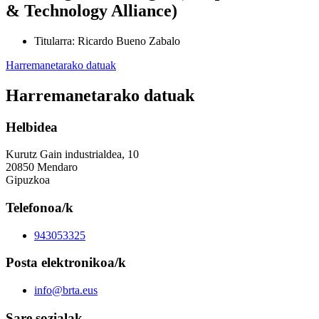
& Technology Alliance)
Titularra
:
Ricardo Bueno Zabalo
Harremanetarako datuak
Harremanetarako datuak
Helbidea
Kurutz Gain industrialdea, 10
20850 Mendaro
Gipuzkoa
Telefonoa/k
943053325
Posta elektronikoa/k
info@brta.eus
Sare sozialak