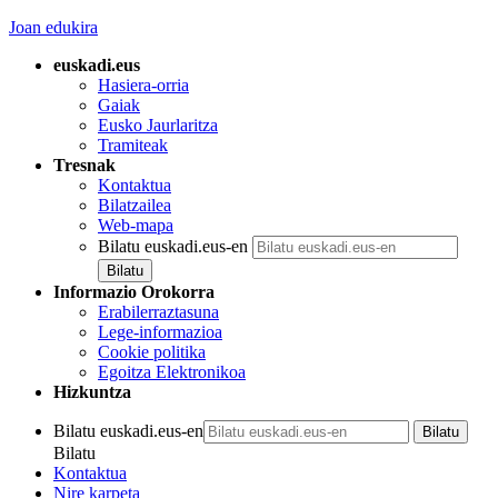
Joan edukira
euskadi.eus
Hasiera-orria
Gaiak
Eusko Jaurlaritza
Tramiteak
Tresnak
Kontaktua
Bilatzailea
Web-mapa
Bilatu euskadi.eus-en
Informazio Orokorra
Erabilerraztasuna
Lege-informazioa
Cookie politika
Egoitza Elektronikoa
Hizkuntza
Bilatu euskadi.eus-en
Bilatu
Kontaktua
Nire karpeta