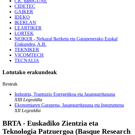
CIC nanoGUNE
CIDETEC
GAIKER
IDEKO
IKERLAN
LEARTIKER
LORTEK
NEIKER - Nekazal Ikerketa eta Garapenerako Euskal
Erakundea, A.B.
TEKNIKER
VICOMTECH
TECNALIA
Lotutako erakundeak
Besteak
Industria, Trantsizio Energetikoa eta Jasangarritasuna
XIII Legealdia
Ekonomiaren Garapena, Jasangarritasuna eta Ingurumena
XII Legealdia
BRTA - Euskadiko Zientzia eta
Teknologia Patzuergoa (Basque Research