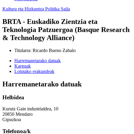
Kultura eta Hizkuntza Politika Saila
BRTA - Euskadiko Zientzia eta
Teknologia Patzuergoa (Basque Research
& Technology Alliance)
Titularra
:
Ricardo Bueno Zabalo
Harremanetarako datuak
Karguak
Lotutako erakundeak
Harremanetarako datuak
Helbidea
Kurutz Gain industrialdea, 10
20850 Mendaro
Gipuzkoa
Telefonoa/k