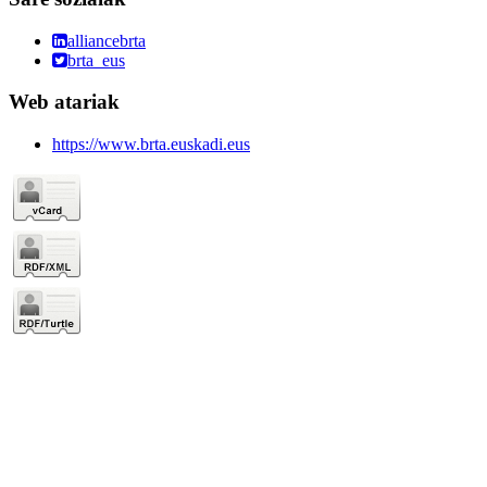
alliancebrta
brta_eus
Web atariak
https://www.brta.euskadi.eus