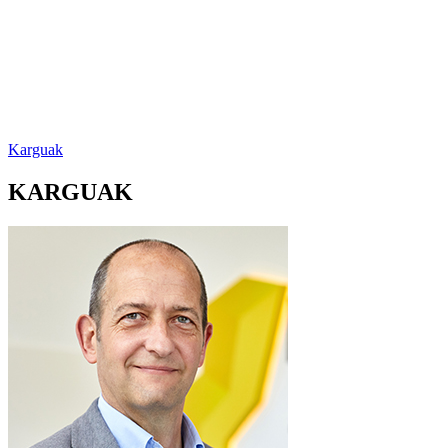
Karguak
KARGUAK