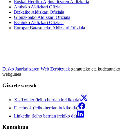
Euskal Herriko Agintaritzaren Aldizkaria
Arabako Aldizkari Ofiziala
Bizkaiko Aldizkari Ofiziala
Gipuzkoako Aldizkari Ofiziala
Estatuko Aldizkari Ofiziala
Europar Batasuneko Aldizkari Ofiziala
Eusko Jaurlaritzaren Web Zerbitzuak
garatutako eta kudeatutako
webgunea
Gizarte sareak
X - Twitter (leiho berrian irekiko da)
Facebook (leiho berrian irekiko da)
Linkedin (leiho berrian irekiko da)
Kontaktua