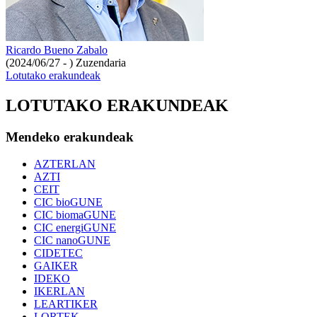
Ricardo Bueno Zabalo
(2024/06/27 - )
Zuzendaria
Lotutako erakundeak
LOTUTAKO ERAKUNDEAK
Mendeko erakundeak
AZTERLAN
AZTI
CEIT
CIC bioGUNE
CIC biomaGUNE
CIC energiGUNE
CIC nanoGUNE
CIDETEC
GAIKER
IDEKO
IKERLAN
LEARTIKER
LORTEK