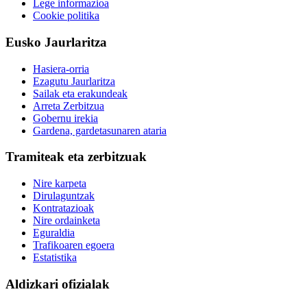
Lege informazioa
Cookie politika
Eusko Jaurlaritza
Hasiera-orria
Ezagutu Jaurlaritza
Sailak eta erakundeak
Arreta Zerbitzua
Gobernu irekia
Gardena, gardetasunaren ataria
Tramiteak eta zerbitzuak
Nire karpeta
Dirulaguntzak
Kontratazioak
Nire ordainketa
Eguraldia
Trafikoaren egoera
Estatistika
Aldizkari ofizialak