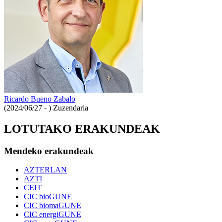
Ricardo Bueno Zabalo
(2024/06/27 - )
Zuzendaria
LOTUTAKO ERAKUNDEAK
Mendeko erakundeak
AZTERLAN
AZTI
CEIT
CIC bioGUNE
CIC biomaGUNE
CIC energiGUNE