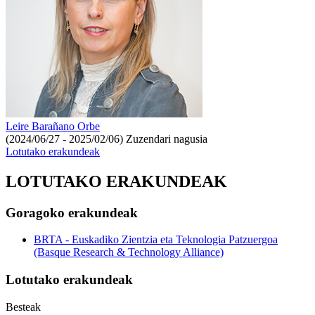
Leire Barañano Orbe
(2024/06/27 - 2025/02/06)
Zuzendari nagusia
Lotutako erakundeak
LOTUTAKO ERAKUNDEAK
Goragoko erakundeak
BRTA - Euskadiko Zientzia eta Teknologia Patzuergoa
(Basque Research & Technology Alliance)
Lotutako erakundeak
Besteak