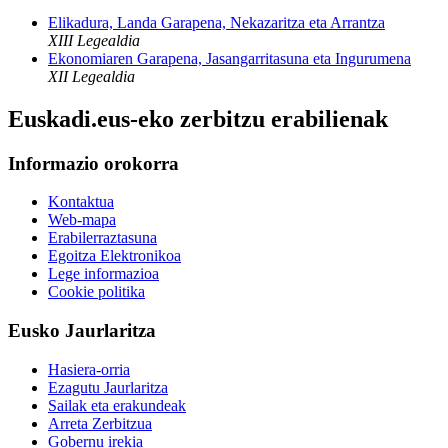
Elikadura, Landa Garapena, Nekazaritza eta Arrantza
XIII Legealdia
Ekonomiaren Garapena, Jasangarritasuna eta Ingurumena
XII Legealdia
Euskadi.eus-eko zerbitzu erabilienak
Informazio orokorra
Kontaktua
Web-mapa
Erabilerraztasuna
Egoitza Elektronikoa
Lege informazioa
Cookie politika
Eusko Jaurlaritza
Hasiera-orria
Ezagutu Jaurlaritza
Sailak eta erakundeak
Arreta Zerbitzua
Gobernu irekia