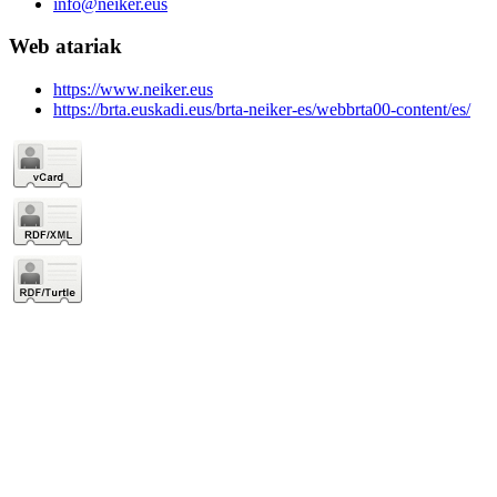
info@neiker.eus
Web atariak
https://www.neiker.eus
https://brta.euskadi.eus/brta-neiker-es/webbrta00-content/es/