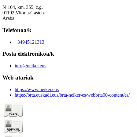
N-104, km. 355, z.g.
01192 Vitoria-Gasteiz
Araba
Telefonoa/k
+34945121313
Posta elektronikoa/k
info@neiker.eus
Web atariak
https://www.neiker.eus
https://brta.euskadi.eus/brta-neiker-es/webbrta00-content/es/