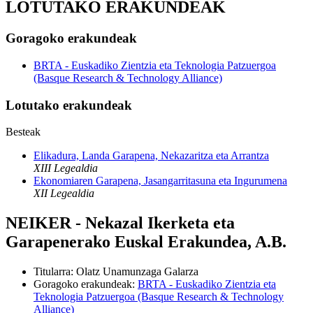
LOTUTAKO ERAKUNDEAK
Goragoko erakundeak
BRTA - Euskadiko Zientzia eta Teknologia Patzuergoa
(Basque Research & Technology Alliance)
Lotutako erakundeak
Besteak
Elikadura, Landa Garapena, Nekazaritza eta Arrantza
XIII Legealdia
Ekonomiaren Garapena, Jasangarritasuna eta Ingurumena
XII Legealdia
NEIKER - Nekazal Ikerketa eta
Garapenerako Euskal Erakundea, A.B.
Titularra
:
Olatz Unamunzaga Galarza
Goragoko erakundeak
:
BRTA - Euskadiko Zientzia eta
Teknologia Patzuergoa (Basque Research & Technology
Alliance)