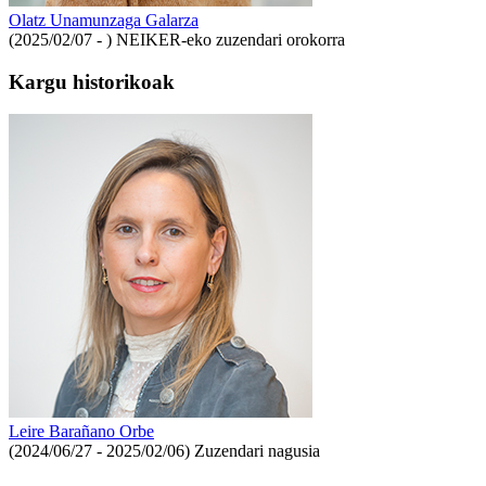
Olatz Unamunzaga Galarza
(2025/02/07 - )
NEIKER-eko zuzendari orokorra
Kargu historikoak
Leire Barañano Orbe
(2024/06/27 - 2025/02/06)
Zuzendari nagusia