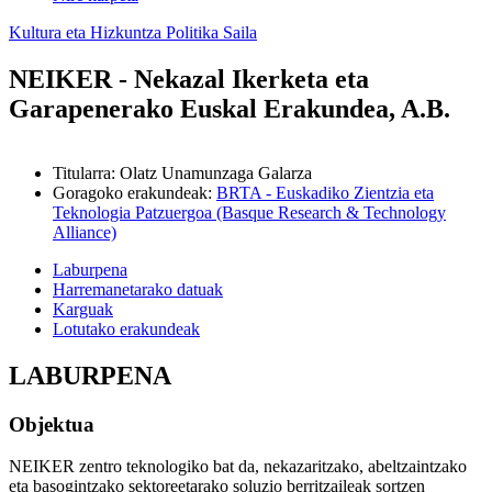
Kultura eta Hizkuntza Politika Saila
NEIKER - Nekazal Ikerketa eta
Garapenerako Euskal Erakundea, A.B.
Titularra
:
Olatz Unamunzaga Galarza
Goragoko erakundeak
:
BRTA - Euskadiko Zientzia eta
Teknologia Patzuergoa (Basque Research & Technology
Alliance)
Laburpena
Harremanetarako datuak
Karguak
Lotutako erakundeak
LABURPENA
Objektua
NEIKER zentro teknologiko bat da, nekazaritzako, abeltzaintzako
eta basogintzako sektoreetarako soluzio berritzaileak sortzen