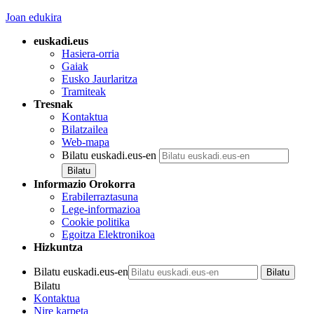
Joan edukira
euskadi.eus
Hasiera-orria
Gaiak
Eusko Jaurlaritza
Tramiteak
Tresnak
Kontaktua
Bilatzailea
Web-mapa
Bilatu euskadi.eus-en
Informazio Orokorra
Erabilerraztasuna
Lege-informazioa
Cookie politika
Egoitza Elektronikoa
Hizkuntza
Bilatu euskadi.eus-en
Bilatu
Kontaktua
Nire karpeta