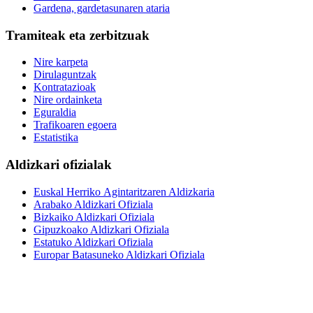
Gardena, gardetasunaren ataria
Tramiteak eta zerbitzuak
Nire karpeta
Dirulaguntzak
Kontratazioak
Nire ordainketa
Eguraldia
Trafikoaren egoera
Estatistika
Aldizkari ofizialak
Euskal Herriko Agintaritzaren Aldizkaria
Arabako Aldizkari Ofiziala
Bizkaiko Aldizkari Ofiziala
Gipuzkoako Aldizkari Ofiziala
Estatuko Aldizkari Ofiziala
Europar Batasuneko Aldizkari Ofiziala