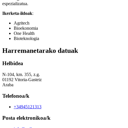
espezializatua.
Ikerketa-ildoak
:
Agritech
Bioekonomia
One Health
Bioteknologia
Harremanetarako datuak
Helbidea
N-104, km. 355, z.g.
01192 Vitoria-Gasteiz
Araba
Telefonoa/k
+34945121313
Posta elektronikoa/k