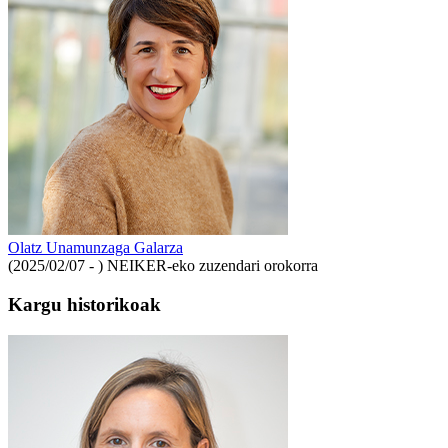
Olatz Unamunzaga Galarza
(2025/02/07 - )
NEIKER-eko zuzendari orokorra
Kargu historikoak