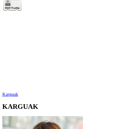
Karguak
KARGUAK