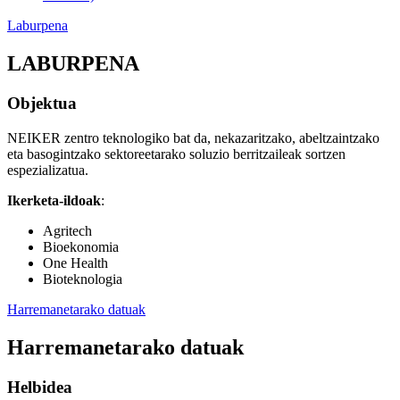
Laburpena
LABURPENA
Objektua
NEIKER zentro teknologiko bat da, nekazaritzako, abeltzaintzako
eta basogintzako sektoreetarako soluzio berritzaileak sortzen
espezializatua.
Ikerketa-ildoak
:
Agritech
Bioekonomia
One Health
Bioteknologia
Harremanetarako datuak
Harremanetarako datuak
Helbidea