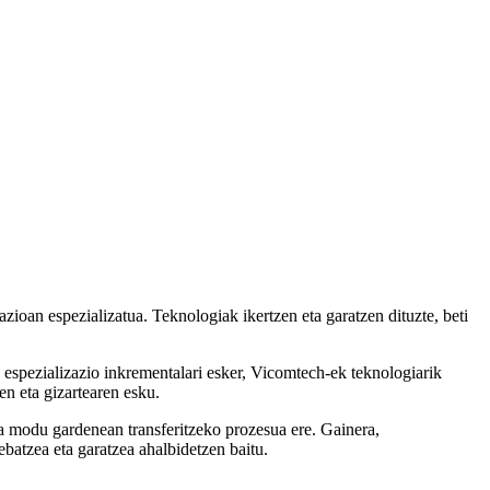
zioan espezializatua. Teknologiak ikertzen eta garatzen dituzte, beti
re espezializazio inkrementalari esker, Vicomtech-ek teknologiarik
en eta gizartearen esku.
ra modu gardenean transferitzeko prozesua ere. Gainera,
ebatzea eta garatzea ahalbidetzen baitu.