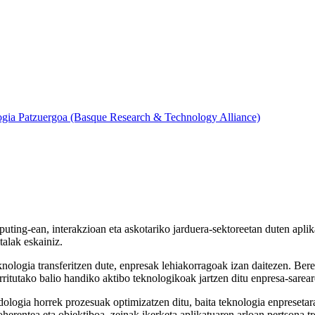
ogia Patzuergoa (Basque Research & Technology Alliance)
uting-ean, interakzioan eta askotariko jarduera-sektoreetan duten aplika
talak eskainiz.
teknologia transferitzen dute, enpresak lehiakorragoak izan daitezen. Be
rritutako balio handiko aktibo teknologikoak jartzen ditu enpresa-sarear
dologia horrek prozesuak optimizatzen ditu, baita teknologia enpreseta
herentea eta objektiboa, zeinak ikerketa aplikatuaren arloan pertsona tr