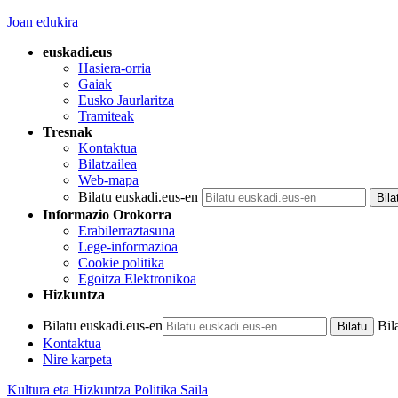
Joan edukira
euskadi.eus
Hasiera-orria
Gaiak
Eusko Jaurlaritza
Tramiteak
Tresnak
Kontaktua
Bilatzailea
Web-mapa
Bilatu euskadi.eus-en
Informazio Orokorra
Erabilerraztasuna
Lege-informazioa
Cookie politika
Egoitza Elektronikoa
Hizkuntza
Bilatu euskadi.eus-en
Bil
Kontaktua
Nire karpeta
Kultura eta Hizkuntza Politika Saila