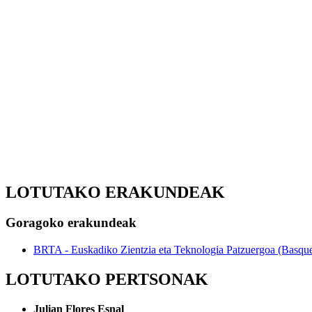
LOTUTAKO ERAKUNDEAK
Goragoko erakundeak
BRTA - Euskadiko Zientzia eta Teknologia Patzuergoa (Basqu
LOTUTAKO PERTSONAK
Julian Flores Esnal