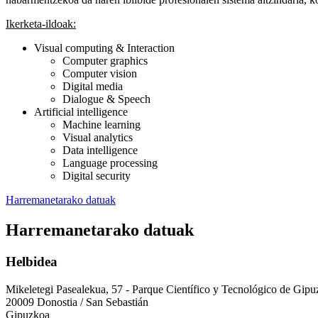
Ikerketa-ildoak:
Visual computing & Interaction
Computer graphics
Computer vision
Digital media
Dialogue & Speech
Artificial intelligence
Machine learning
Visual analytics
Data intelligence
Language processing
Digital security
Harremanetarako datuak
Harremanetarako datuak
Helbidea
Mikeletegi Pasealekua, 57 - Parque Científico y Tecnológico de Gip
20009 Donostia / San Sebastián
Gipuzkoa