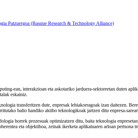
ogia Patzuergoa (Basque Research & Technology Alliance)
uting-ean, interakzioan eta askotariko jarduera-sektoreetan duten aplika
talak eskainiz.
teknologia transferitzen dute, enpresak lehiakorragoak izan daitezen. Be
rritutako balio handiko aktibo teknologikoak jartzen ditu enpresa-sarear
dologia horrek prozesuak optimizatzen ditu, baita teknologia enpreseta
herentea eta objektiboa, zeinak ikerketa aplikatuaren arloan pertsona tr