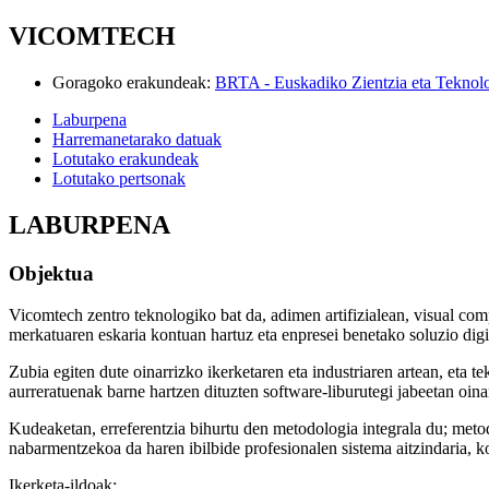
VICOMTECH
Goragoko erakundeak
:
BRTA - Euskadiko Zientzia eta Teknol
Laburpena
Harremanetarako datuak
Lotutako erakundeak
Lotutako pertsonak
LABURPENA
Objektua
Vicomtech zentro teknologiko bat da, adimen artifizialean, visual comp
merkatuaren eskaria kontuan hartuz eta enpresei benetako soluzio digi
Zubia egiten dute oinarrizko ikerketaren eta industriaren artean, eta 
aurreratuenak barne hartzen dituzten software-liburutegi jabeetan oina
Kudeaketan, erreferentzia bihurtu den metodologia integrala du; meto
nabarmentzekoa da haren ibilbide profesionalen sistema aitzindaria, ko
Ikerketa-ildoak: