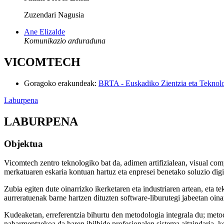
Zuzendari Nagusia
Ane Elizalde
Komunikazio arduraduna
VICOMTECH
Goragoko erakundeak
:
BRTA - Euskadiko Zientzia eta Teknol
Laburpena
LABURPENA
Objektua
Vicomtech zentro teknologiko bat da, adimen artifizialean, visual comp
merkatuaren eskaria kontuan hartuz eta enpresei benetako soluzio digi
Zubia egiten dute oinarrizko ikerketaren eta industriaren artean, eta 
aurreratuenak barne hartzen dituzten software-liburutegi jabeetan oina
Kudeaketan, erreferentzia bihurtu den metodologia integrala du; meto
nabarmentzekoa da haren ibilbide profesionalen sistema aitzindaria, ko