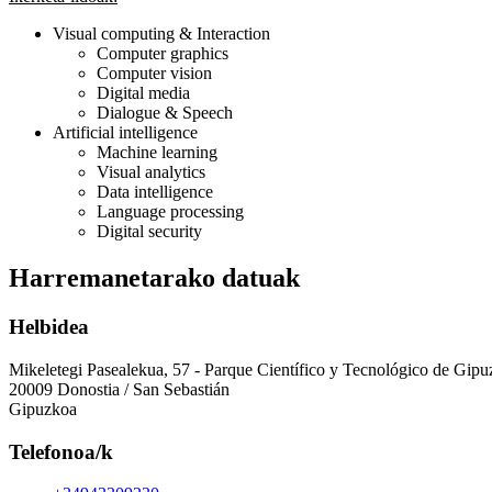
Visual computing & Interaction
Computer graphics
Computer vision
Digital media
Dialogue & Speech
Artificial intelligence
Machine learning
Visual analytics
Data intelligence
Language processing
Digital security
Harremanetarako datuak
Helbidea
Mikeletegi Pasealekua, 57 - Parque Científico y Tecnológico de Gip
20009 Donostia / San Sebastián
Gipuzkoa
Telefonoa/k