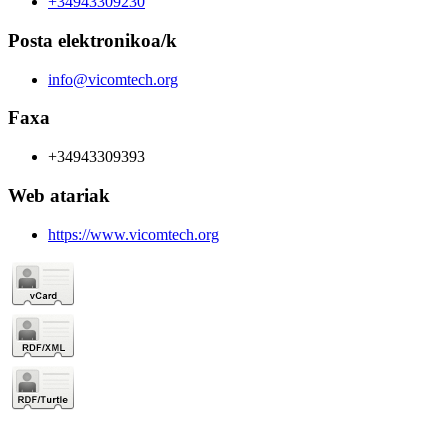
+34943309230
Posta elektronikoa/k
info@vicomtech.org
Faxa
+34943309393
Web atariak
https://www.vicomtech.org