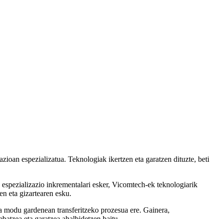
zioan espezializatua. Teknologiak ikertzen eta garatzen dituzte, beti
re espezializazio inkrementalari esker, Vicomtech-ek teknologiarik
en eta gizartearen esku.
ra modu gardenean transferitzeko prozesua ere. Gainera,
ebatzea eta garatzea ahalbidetzen baitu.