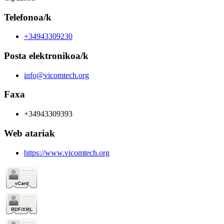
Telefonoa/k
+34943309230
Posta elektronikoa/k
info@vicomtech.org
Faxa
+34943309393
Web atariak
https://www.vicomtech.org