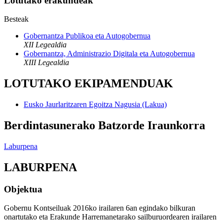
Lotutako erakundeak
Besteak
Gobernantza Publikoa eta Autogobernua
XII Legealdia
Gobernantza, Administrazio Digitala eta Autogobernua
XIII Legealdia
LOTUTAKO EKIPAMENDUAK
Eusko Jaurlaritzaren Egoitza Nagusia (Lakua)
Berdintasunerako Batzorde Iraunkorra
Laburpena
LABURPENA
Objektua
Gobernu Kontseiluak 2016ko irailaren 6an egindako bilkuran
onartutako eta Erakunde Harremanetarako sailburuordearen irailaren