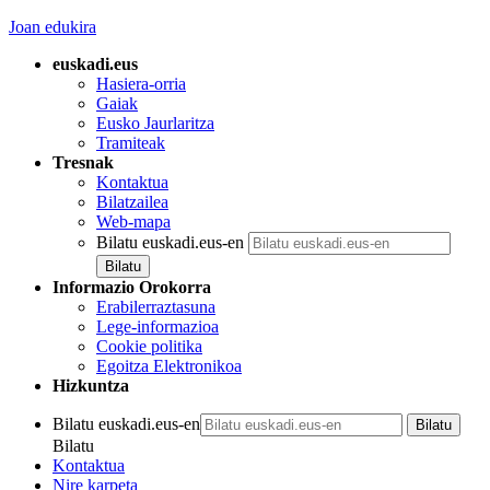
Joan edukira
euskadi.eus
Hasiera-orria
Gaiak
Eusko Jaurlaritza
Tramiteak
Tresnak
Kontaktua
Bilatzailea
Web-mapa
Bilatu euskadi.eus-en
Informazio Orokorra
Erabilerraztasuna
Lege-informazioa
Cookie politika
Egoitza Elektronikoa
Hizkuntza
Bilatu euskadi.eus-en
Bilatu
Kontaktua
Nire karpeta