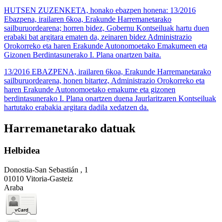
HUTSEN ZUZENKETA, honako ebazpen honena: 13/2016
Ebazpena, irailaren 6koa, Erakunde Harremanetarako
sailburuordearena; horren bidez, Gobernu Kontseiluak hartu duen
erabaki bat argitara ematen da, zeinaren bidez Administrazio
Orokorreko eta haren Erakunde Autonomoetako Emakumeen eta
Gizonen Berdintasunerako I. Plana onartzen baita.
13/2016 EBAZPENA, irailaren 6koa, Erakunde Harremanetarako
sailburuordearena, honen bitartez, Administrazio Orokorreko eta
haren Erakunde Autonomoetako emakume eta gizonen
berdintasunerako I. Plana onartzen duena Jaurlaritzaren Kontseiluak
hartutako erabakia argitara dadila xedatzen da.
Harremanetarako datuak
Helbidea
Donostia-San Sebastián , 1
01010 Vitoria-Gasteiz
Araba