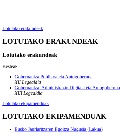
Lotutako erakundeak
LOTUTAKO ERAKUNDEAK
Lotutako erakundeak
Besteak
Gobernantza Publikoa eta Autogobernua
XII Legealdia
Gobernantza, Administrazio Digitala eta Autogobernua
XIII Legealdia
Lotutako ekipamenduak
LOTUTAKO EKIPAMENDUAK
Eusko Jaurlaritzaren Egoitza Nagusia (Lakua)