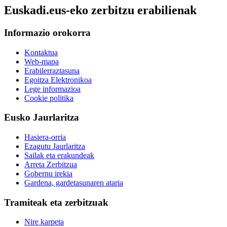
Euskadi.eus-eko zerbitzu erabilienak
Informazio orokorra
Kontaktua
Web-mapa
Erabilerraztasuna
Egoitza Elektronikoa
Lege informazioa
Cookie politika
Eusko Jaurlaritza
Hasiera-orria
Ezagutu Jaurlaritza
Sailak eta erakundeak
Arreta Zerbitzua
Gobernu irekia
Gardena, gardetasunaren ataria
Tramiteak eta zerbitzuak
Nire karpeta