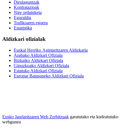
Dirulaguntzak
Kontratazioak
Nire ordainketa
Eguraldia
Trafikoaren egoera
Estatistika
Aldizkari ofizialak
Euskal Herriko Agintaritzaren Aldizkaria
Arabako Aldizkari Ofiziala
Bizkaiko Aldizkari Ofiziala
Gipuzkoako Aldizkari Ofiziala
Estatuko Aldizkari Ofiziala
Europar Batasuneko Aldizkari Ofiziala
Eusko Jaurlaritzaren Web Zerbitzuak
garatutako eta kudeatutako
webgunea