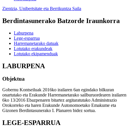
Zientzia, Unibertsitate eta Berrikuntza Saila
Berdintasunerako Batzorde Iraunkorra
Laburpena
Lege-esparrua
Harremanetarako datuak
Lotutako erakundeak
Lotutako ekipamenduak
LABURPENA
Objektua
Gobernu Kontseiluak 2016ko irailaren 6an egindako bilkuran
onartutako eta Erakunde Harremanetarako sailburuordearen irailaren
6ko 13/2016 Ebazpenaren bitartez argitaratutako Administrazio
Orokorreko eta haren Erakunde Autonomoetako Emakume eta
Gizonen Berdintasunerako I. Planaren bidez sortua.
LEGE-ESPARRUA