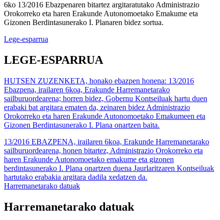
6ko 13/2016 Ebazpenaren bitartez argitaratutako Administrazio
Orokorreko eta haren Erakunde Autonomoetako Emakume eta
Gizonen Berdintasunerako I. Planaren bidez sortua.
Lege-esparrua
LEGE-ESPARRUA
HUTSEN ZUZENKETA, honako ebazpen honena: 13/2016
Ebazpena, irailaren 6koa, Erakunde Harremanetarako
sailburuordearena; horren bidez, Gobernu Kontseiluak hartu duen
erabaki bat argitara ematen da, zeinaren bidez Administrazio
Orokorreko eta haren Erakunde Autonomoetako Emakumeen eta
Gizonen Berdintasunerako I. Plana onartzen baita.
13/2016 EBAZPENA, irailaren 6koa, Erakunde Harremanetarako
sailburuordearena, honen bitartez, Administrazio Orokorreko eta
haren Erakunde Autonomoetako emakume eta gizonen
berdintasunerako I. Plana onartzen duena Jaurlaritzaren Kontseiluak
hartutako erabakia argitara dadila xedatzen da.
Harremanetarako datuak
Harremanetarako datuak