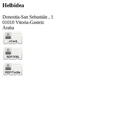
Helbidea
Donostia-San Sebastián , 1
01010 Vitoria-Gasteiz
Araba