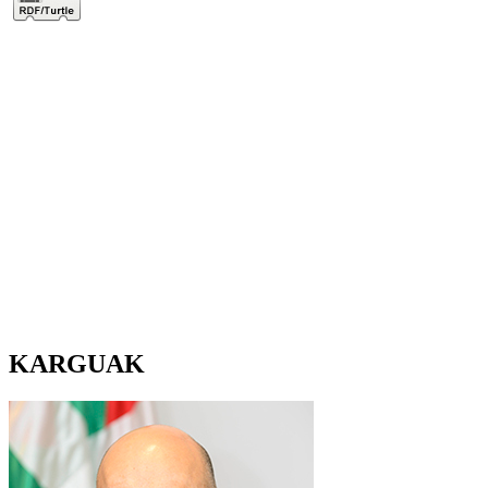
KARGUAK