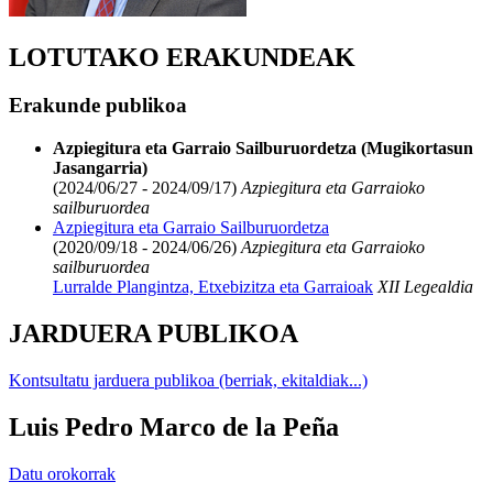
LOTUTAKO ERAKUNDEAK
Erakunde publikoa
Azpiegitura eta Garraio Sailburuordetza (Mugikortasun
Jasangarria)
(2024/06/27 - 2024/09/17)
Azpiegitura eta Garraioko
sailburuordea
Azpiegitura eta Garraio Sailburuordetza
(2020/09/18 - 2024/06/26)
Azpiegitura eta Garraioko
sailburuordea
Lurralde Plangintza, Etxebizitza eta Garraioak
XII Legealdia
JARDUERA PUBLIKOA
Kontsultatu jarduera publikoa (berriak, ekitaldiak...)
Luis Pedro Marco de la Peña
Datu orokorrak