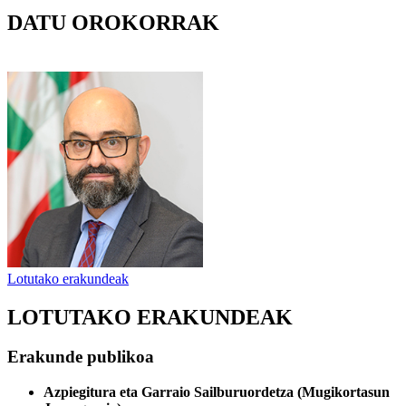
DATU OROKORRAK
Lotutako erakundeak
LOTUTAKO ERAKUNDEAK
Erakunde publikoa
Azpiegitura eta Garraio Sailburuordetza (Mugikortasun