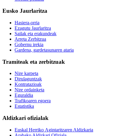
Eusko Jaurlaritza
Hasiera-orria
Ezagutu Jaurlaritza
Sailak eta erakundeak
Arreta Zerbitzua
Gobernu irekia
Gardena, gardetasunaren ataria
Tramiteak eta zerbitzuak
Nire karpeta
Dirulaguntzak
Kontratazioak
Nire ordainketa
Eguraldia
Trafikoaren egoera
Estatistika
Aldizkari ofizialak
Euskal Herriko Agintaritzaren Aldizkaria
Arabako Aldizkari Ofiziala