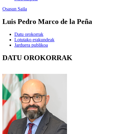
Osasun Saila
Luis Pedro Marco de la Peña
Datu orokorrak
Lotutako erakundeak
Jarduera publikoa
DATU OROKORRAK