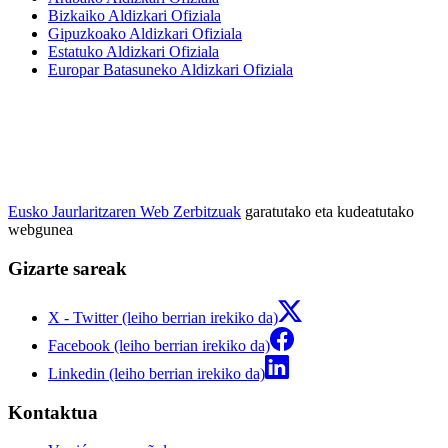
Bizkaiko Aldizkari Ofiziala
Gipuzkoako Aldizkari Ofiziala
Estatuko Aldizkari Ofiziala
Europar Batasuneko Aldizkari Ofiziala
Eusko Jaurlaritzaren Web Zerbitzuak
garatutako eta kudeatutako
webgunea
Gizarte sareak
X - Twitter (leiho berrian irekiko da)
Facebook (leiho berrian irekiko da)
Linkedin (leiho berrian irekiko da)
Kontaktua