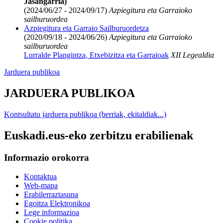
Jasangarria)
(2024/06/27 - 2024/09/17)
Azpiegitura eta Garraioko
sailburuordea
Azpiegitura eta Garraio Sailburuordetza
(2020/09/18 - 2024/06/26)
Azpiegitura eta Garraioko
sailburuordea
Lurralde Plangintza, Etxebizitza eta Garraioak
XII Legealdia
Jarduera publikoa
JARDUERA PUBLIKOA
Kontsultatu jarduera publikoa (berriak, ekitaldiak...)
Euskadi.eus-eko zerbitzu erabilienak
Informazio orokorra
Kontaktua
Web-mapa
Erabilerraztasuna
Egoitza Elektronikoa
Lege informazioa
Cookie politika