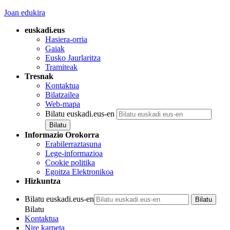
Joan edukira
euskadi.eus
Hasiera-orria
Gaiak
Eusko Jaurlaritza
Tramiteak
Tresnak
Kontaktua
Bilatzailea
Web-mapa
Bilatu euskadi.eus-en
Informazio Orokorra
Erabilerraztasuna
Lege-informazioa
Cookie politika
Egoitza Elektronikoa
Hizkuntza
Bilatu euskadi.eus-en
Bilatu
Kontaktua
Nire karpeta