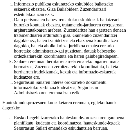
Informazio publikoa eskuratzeko eskubidea baliatzeko
eskaerak ebaztea, Giza Baliabideen Zuzendaritzari
esleitutakoa izan ezik.
Datu pertsonalen babesaren arloko eskubideak baliatzeari
buruzko kontuak ebaztea, tratamendu-jardueren erregistroan
argitaratutakoaren arabera, Zuzendaritza hau agertzen denean
tratamenduaren arduradun gisa. Gainerako zuzendaritzei
dagokienez, haien izapidetzea eta ebazpena koordinatzea
dagokio, bai eta aholkularitza juridikoa ematea ere arlo
horretako administrazio-gai guztietan, datuak babesteko
ordezkariarekin koordinatuta eta haren gainbegiradapean.
Sailaren eremuan herritarrei arreta emateko bigarren maila
bermatzea, Zuzenean zerbitzuarekin koordinatuta, bai eta
herritarren iradokizunak, kexak eta informazio-eskaerak
kudeatzea ere.
Segurtasun Sailaren interes orokorreko dokumentu-
informazioko zerbitzua kudeatzea, Segurtasun
Administrazioaren eremua izan ezik.
Hauteskunde-prozesuen kudeaketaren eremuan, egiteko hauek
dagozkio:
Eusko Legebiltzarrerako hauteskunde-prozesuaren garapena
planifikatu, kudeatu eta koordinatzea, hauteskunde-legeak
Segurtasun Sailari emandako eskudantzien barruan,