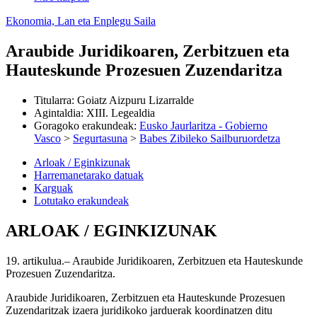
Ekonomia, Lan eta Enplegu Saila
Araubide Juridikoaren, Zerbitzuen eta
Hauteskunde Prozesuen Zuzendaritza
Titularra
:
Goiatz Aizpuru Lizarralde
Agintaldia
:
XIII. Legealdia
Goragoko erakundeak
:
Eusko Jaurlaritza - Gobierno
Vasco
>
Segurtasuna
>
Babes Zibileko Sailburuordetza
Arloak / Eginkizunak
Harremanetarako datuak
Karguak
Lotutako erakundeak
ARLOAK / EGINKIZUNAK
19. artikulua.– Araubide Juridikoaren, Zerbitzuen eta Hauteskunde
Prozesuen Zuzendaritza.
Araubide Juridikoaren, Zerbitzuen eta Hauteskunde Prozesuen
Zuzendaritzak izaera juridikoko jarduerak koordinatzen ditu