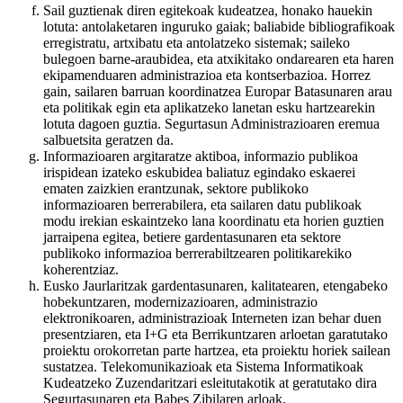
Sail guztienak diren egitekoak kudeatzea, honako hauekin
lotuta: antolaketaren inguruko gaiak; baliabide bibliografikoak
erregistratu, artxibatu eta antolatzeko sistemak; saileko
bulegoen barne-araubidea, eta atxikitako ondarearen eta haren
ekipamenduaren administrazioa eta kontserbazioa. Horrez
gain, sailaren barruan koordinatzea Europar Batasunaren arau
eta politikak egin eta aplikatzeko lanetan esku hartzearekin
lotuta dagoen guztia. Segurtasun Administrazioaren eremua
salbuetsita geratzen da.
Informazioaren argitaratze aktiboa, informazio publikoa
irispidean izateko eskubidea baliatuz egindako eskaerei
ematen zaizkien erantzunak, sektore publikoko
informazioaren berrerabilera, eta sailaren datu publikoak
modu irekian eskaintzeko lana koordinatu eta horien guztien
jarraipena egitea, betiere gardentasunaren eta sektore
publikoko informazioa berrerabiltzearen politikarekiko
koherentziaz.
Eusko Jaurlaritzak gardentasunaren, kalitatearen, etengabeko
hobekuntzaren, modernizazioaren, administrazio
elektronikoaren, administrazioak Interneten izan behar duen
presentziaren, eta I+G eta Berrikuntzaren arloetan garatutako
proiektu orokorretan parte hartzea, eta proiektu horiek sailean
sustatzea. Telekomunikazioak eta Sistema Informatikoak
Kudeatzeko Zuzendaritzari esleitutakotik at geratutako dira
Segurtasunaren eta Babes Zibilaren arloak.