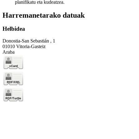
planifikatu eta kudeatzea.
Harremanetarako datuak
Helbidea
Donostia-San Sebastián , 1
01010 Vitoria-Gasteiz
Araba