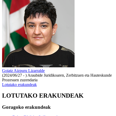
Goiatz Aizpuru Lizarralde
(2024/06/27 - )
Araubide Juridikoaren, Zerbitzuen eta Hauteskunde
Prozesuen zuzendaria
Lotutako erakundeak
LOTUTAKO ERAKUNDEAK
Goragoko erakundeak