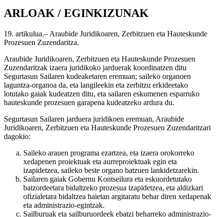
ARLOAK / EGINKIZUNAK
19. artikulua.– Araubide Juridikoaren, Zerbitzuen eta Hauteskunde
Prozesuen Zuzendaritza.
Araubide Juridikoaren, Zerbitzuen eta Hauteskunde Prozesuen
Zuzendaritzak izaera juridikoko jarduerak koordinatzen ditu
Segurtasun Sailaren kudeaketaren eremuan; saileko organoen
laguntza-organoa da, eta langileekin eta zerbitzu erkideetako
lotutako gaiak kudeatzen ditu, eta sailaren eskumenen esparruko
hauteskunde prozesuen garapena kudeatzeko ardura du.
Segurtasun Sailaren jarduera juridikoen eremuan, Araubide
Juridikoaren, Zerbitzuen eta Hauteskunde Prozesuen Zuzendaritzari
dagokio:
Saileko arauen programa ezartzea, eta izaera orokorreko
xedapenen proiektuak eta aurreproiektuak egin eta
izapidetzea, saileko beste organo batzuen lankidetzarekin.
Sailaren gaiak Gobernu Kontseilura eta eskuordetutako
batzordeetara bidaltzeko prozesua izapidetzea, eta aldizkari
ofizialetara bidaltzea haietan argitaratu behar diren xedapenak
eta administrazio-egintzak.
Sailburuak eta sailburuordeek ebatzi beharreko administrazio-