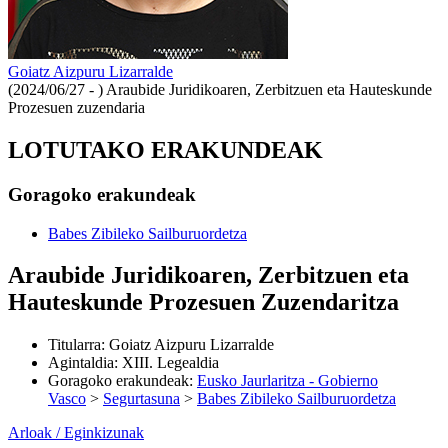
Goiatz Aizpuru Lizarralde
(2024/06/27 - )
Araubide Juridikoaren, Zerbitzuen eta Hauteskunde
Prozesuen zuzendaria
LOTUTAKO ERAKUNDEAK
Goragoko erakundeak
Babes Zibileko Sailburuordetza
Araubide Juridikoaren, Zerbitzuen eta
Hauteskunde Prozesuen Zuzendaritza
Titularra
:
Goiatz Aizpuru Lizarralde
Agintaldia
:
XIII. Legealdia
Goragoko erakundeak
:
Eusko Jaurlaritza - Gobierno
Vasco
>
Segurtasuna
>
Babes Zibileko Sailburuordetza
Arloak / Eginkizunak