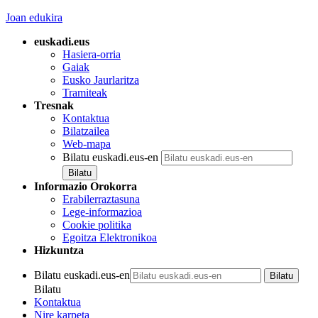
Joan edukira
euskadi.eus
Hasiera-orria
Gaiak
Eusko Jaurlaritza
Tramiteak
Tresnak
Kontaktua
Bilatzailea
Web-mapa
Bilatu euskadi.eus-en
Informazio Orokorra
Erabilerraztasuna
Lege-informazioa
Cookie politika
Egoitza Elektronikoa
Hizkuntza
Bilatu euskadi.eus-en
Bilatu
Kontaktua
Nire karpeta