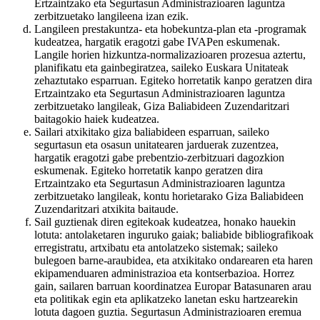
Ertzaintzako eta Segurtasun Administrazioaren laguntza
zerbitzuetako langileena izan ezik.
Langileen prestakuntza- eta hobekuntza-plan eta -programak
kudeatzea, hargatik eragotzi gabe IVAPen eskumenak.
Langile horien hizkuntza-normalizazioaren prozesua aztertu,
planifikatu eta gainbegiratzea, saileko Euskara Unitateak
zehaztutako esparruan. Egiteko horretatik kanpo geratzen dira
Ertzaintzako eta Segurtasun Administrazioaren laguntza
zerbitzuetako langileak, Giza Baliabideen Zuzendaritzari
baitagokio haiek kudeatzea.
Sailari atxikitako giza baliabideen esparruan, saileko
segurtasun eta osasun unitatearen jarduerak zuzentzea,
hargatik eragotzi gabe prebentzio-zerbitzuari dagozkion
eskumenak. Egiteko horretatik kanpo geratzen dira
Ertzaintzako eta Segurtasun Administrazioaren laguntza
zerbitzuetako langileak, kontu horietarako Giza Baliabideen
Zuzendaritzari atxikita baitaude.
Sail guztienak diren egitekoak kudeatzea, honako hauekin
lotuta: antolaketaren inguruko gaiak; baliabide bibliografikoak
erregistratu, artxibatu eta antolatzeko sistemak; saileko
bulegoen barne-araubidea, eta atxikitako ondarearen eta haren
ekipamenduaren administrazioa eta kontserbazioa. Horrez
gain, sailaren barruan koordinatzea Europar Batasunaren arau
eta politikak egin eta aplikatzeko lanetan esku hartzearekin
lotuta dagoen guztia. Segurtasun Administrazioaren eremua