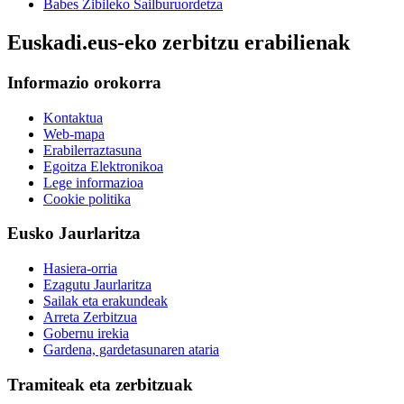
Babes Zibileko Sailburuordetza
Euskadi.eus-eko zerbitzu erabilienak
Informazio orokorra
Kontaktua
Web-mapa
Erabilerraztasuna
Egoitza Elektronikoa
Lege informazioa
Cookie politika
Eusko Jaurlaritza
Hasiera-orria
Ezagutu Jaurlaritza
Sailak eta erakundeak
Arreta Zerbitzua
Gobernu irekia
Gardena, gardetasunaren ataria
Tramiteak eta zerbitzuak