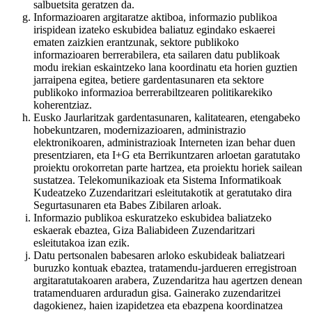
salbuetsita geratzen da.
Informazioaren argitaratze aktiboa, informazio publikoa
irispidean izateko eskubidea baliatuz egindako eskaerei
ematen zaizkien erantzunak, sektore publikoko
informazioaren berrerabilera, eta sailaren datu publikoak
modu irekian eskaintzeko lana koordinatu eta horien guztien
jarraipena egitea, betiere gardentasunaren eta sektore
publikoko informazioa berrerabiltzearen politikarekiko
koherentziaz.
Eusko Jaurlaritzak gardentasunaren, kalitatearen, etengabeko
hobekuntzaren, modernizazioaren, administrazio
elektronikoaren, administrazioak Interneten izan behar duen
presentziaren, eta I+G eta Berrikuntzaren arloetan garatutako
proiektu orokorretan parte hartzea, eta proiektu horiek sailean
sustatzea. Telekomunikazioak eta Sistema Informatikoak
Kudeatzeko Zuzendaritzari esleitutakotik at geratutako dira
Segurtasunaren eta Babes Zibilaren arloak.
Informazio publikoa eskuratzeko eskubidea baliatzeko
eskaerak ebaztea, Giza Baliabideen Zuzendaritzari
esleitutakoa izan ezik.
Datu pertsonalen babesaren arloko eskubideak baliatzeari
buruzko kontuak ebaztea, tratamendu-jardueren erregistroan
argitaratutakoaren arabera, Zuzendaritza hau agertzen denean
tratamenduaren arduradun gisa. Gainerako zuzendaritzei
dagokienez, haien izapidetzea eta ebazpena koordinatzea