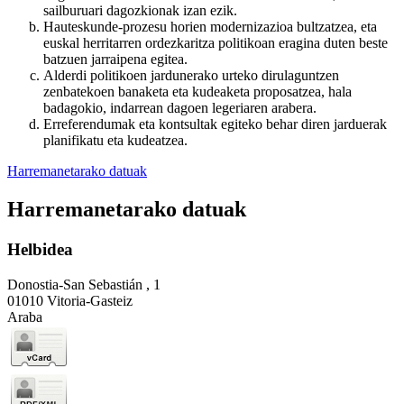
sailburuari dagozkionak izan ezik.
Hauteskunde-prozesu horien modernizazioa bultzatzea, eta
euskal herritarren ordezkaritza politikoan eragina duten beste
batzuen jarraipena egitea.
Alderdi politikoen jardunerako urteko dirulaguntzen
zenbatekoen banaketa eta kudeaketa proposatzea, hala
badagokio, indarrean dagoen legeriaren arabera.
Erreferendumak eta kontsultak egiteko behar diren jarduerak
planifikatu eta kudeatzea.
Harremanetarako datuak
Harremanetarako datuak
Helbidea
Donostia-San Sebastián , 1
01010 Vitoria-Gasteiz
Araba