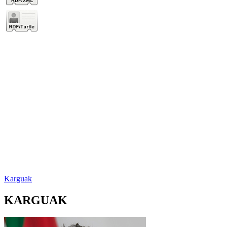
Karguak
KARGUAK