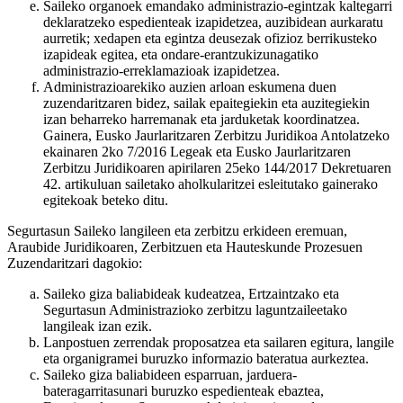
Saileko organoek emandako administrazio-egintzak kaltegarri
deklaratzeko espedienteak izapidetzea, auzibidean aurkaratu
aurretik; xedapen eta egintza deusezak ofizioz berrikusteko
izapideak egitea, eta ondare-erantzukizunagatiko
administrazio-erreklamazioak izapidetzea.
Administrazioarekiko auzien arloan eskumena duen
zuzendaritzaren bidez, sailak epaitegiekin eta auzitegiekin
izan beharreko harremanak eta jarduketak koordinatzea.
Gainera, Eusko Jaurlaritzaren Zerbitzu Juridikoa Antolatzeko
ekainaren 2ko 7/2016 Legeak eta Eusko Jaurlaritzaren
Zerbitzu Juridikoaren apirilaren 25eko 144/2017 Dekretuaren
42. artikuluan sailetako aholkularitzei esleitutako gainerako
egitekoak beteko ditu.
Segurtasun Saileko langileen eta zerbitzu erkideen eremuan,
Araubide Juridikoaren, Zerbitzuen eta Hauteskunde Prozesuen
Zuzendaritzari dagokio:
Saileko giza baliabideak kudeatzea, Ertzaintzako eta
Segurtasun Administrazioko zerbitzu laguntzaileetako
langileak izan ezik.
Lanpostuen zerrendak proposatzea eta sailaren egitura, langile
eta organigramei buruzko informazio bateratua aurkeztea.
Saileko giza baliabideen esparruan, jarduera-
bateragarritasunari buruzko espedienteak ebaztea,