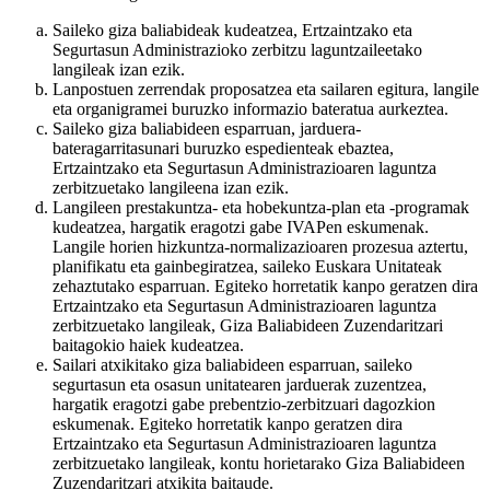
Saileko giza baliabideak kudeatzea, Ertzaintzako eta
Segurtasun Administrazioko zerbitzu laguntzaileetako
langileak izan ezik.
Lanpostuen zerrendak proposatzea eta sailaren egitura, langile
eta organigramei buruzko informazio bateratua aurkeztea.
Saileko giza baliabideen esparruan, jarduera-
bateragarritasunari buruzko espedienteak ebaztea,
Ertzaintzako eta Segurtasun Administrazioaren laguntza
zerbitzuetako langileena izan ezik.
Langileen prestakuntza- eta hobekuntza-plan eta -programak
kudeatzea, hargatik eragotzi gabe IVAPen eskumenak.
Langile horien hizkuntza-normalizazioaren prozesua aztertu,
planifikatu eta gainbegiratzea, saileko Euskara Unitateak
zehaztutako esparruan. Egiteko horretatik kanpo geratzen dira
Ertzaintzako eta Segurtasun Administrazioaren laguntza
zerbitzuetako langileak, Giza Baliabideen Zuzendaritzari
baitagokio haiek kudeatzea.
Sailari atxikitako giza baliabideen esparruan, saileko
segurtasun eta osasun unitatearen jarduerak zuzentzea,
hargatik eragotzi gabe prebentzio-zerbitzuari dagozkion
eskumenak. Egiteko horretatik kanpo geratzen dira
Ertzaintzako eta Segurtasun Administrazioaren laguntza
zerbitzuetako langileak, kontu horietarako Giza Baliabideen
Zuzendaritzari atxikita baitaude.