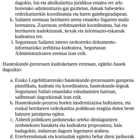
dagokio, bai eta aholkularitza juridikoa ematea ere arlo
horretako administrazio-gai guztietan, datuak babesteko
ordezkariarekin koordinatuta eta haren gainbegiradapean.
Sailaren eremuan herritarrei arreta emateko bigarren maila
bermatzea, Zuzenean zerbitzuarekin koordinatuta, bai eta
herritarren iradokizunak, kexak eta informazio-eskaerak
kudeatzea ere.
Segurtasun Sailaren interes orokorreko dokumentu-
informazioko zerbitzua kudeatzea, Segurtasun
Administrazioaren eremua izan ezik.
Hauteskunde-prozesuen kudeaketaren eremuan, egiteko hauek
dagozkio:
Eusko Legebiltzarrerako hauteskunde-prozesuaren garapena
planifikatu, kudeatu eta koordinatzea, hauteskunde-legeak
Segurtasun Sailari emandako eskudantzien barruan,
sailburuari dagozkionak izan ezik.
Hauteskunde-prozesu horien modernizazioa bultzatzea, eta
euskal herritarren ordezkaritza politikoan eragina duten beste
batzuen jarraipena egitea.
Alderdi politikoen jardunerako urteko dirulaguntzen
zenbatekoen banaketa eta kudeaketa proposatzea, hala
badagokio, indarrean dagoen legeriaren arabera.
Erreferendumak eta kontsultak egiteko behar diren jarduerak