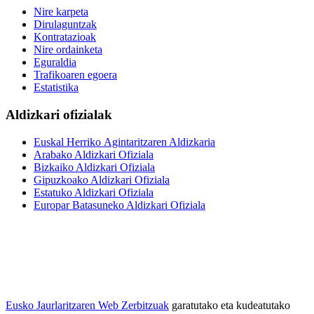
Nire karpeta
Dirulaguntzak
Kontratazioak
Nire ordainketa
Eguraldia
Trafikoaren egoera
Estatistika
Aldizkari ofizialak
Euskal Herriko Agintaritzaren Aldizkaria
Arabako Aldizkari Ofiziala
Bizkaiko Aldizkari Ofiziala
Gipuzkoako Aldizkari Ofiziala
Estatuko Aldizkari Ofiziala
Europar Batasuneko Aldizkari Ofiziala
Eusko Jaurlaritzaren Web Zerbitzuak
garatutako eta kudeatutako