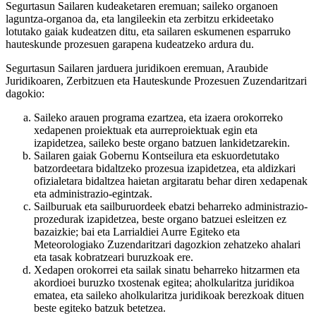
Segurtasun Sailaren kudeaketaren eremuan; saileko organoen
laguntza-organoa da, eta langileekin eta zerbitzu erkideetako
lotutako gaiak kudeatzen ditu, eta sailaren eskumenen esparruko
hauteskunde prozesuen garapena kudeatzeko ardura du.
Segurtasun Sailaren jarduera juridikoen eremuan, Araubide
Juridikoaren, Zerbitzuen eta Hauteskunde Prozesuen Zuzendaritzari
dagokio:
Saileko arauen programa ezartzea, eta izaera orokorreko
xedapenen proiektuak eta aurreproiektuak egin eta
izapidetzea, saileko beste organo batzuen lankidetzarekin.
Sailaren gaiak Gobernu Kontseilura eta eskuordetutako
batzordeetara bidaltzeko prozesua izapidetzea, eta aldizkari
ofizialetara bidaltzea haietan argitaratu behar diren xedapenak
eta administrazio-egintzak.
Sailburuak eta sailburuordeek ebatzi beharreko administrazio-
prozedurak izapidetzea, beste organo batzuei esleitzen ez
bazaizkie; bai eta Larrialdiei Aurre Egiteko eta
Meteorologiako Zuzendaritzari dagozkion zehatzeko ahalari
eta tasak kobratzeari buruzkoak ere.
Xedapen orokorrei eta sailak sinatu beharreko hitzarmen eta
akordioei buruzko txostenak egitea; aholkularitza juridikoa
ematea, eta saileko aholkularitza juridikoak berezkoak dituen
beste egiteko batzuk betetzea.