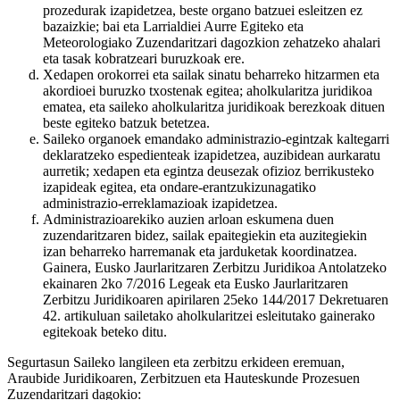
prozedurak izapidetzea, beste organo batzuei esleitzen ez
bazaizkie; bai eta Larrialdiei Aurre Egiteko eta
Meteorologiako Zuzendaritzari dagozkion zehatzeko ahalari
eta tasak kobratzeari buruzkoak ere.
Xedapen orokorrei eta sailak sinatu beharreko hitzarmen eta
akordioei buruzko txostenak egitea; aholkularitza juridikoa
ematea, eta saileko aholkularitza juridikoak berezkoak dituen
beste egiteko batzuk betetzea.
Saileko organoek emandako administrazio-egintzak kaltegarri
deklaratzeko espedienteak izapidetzea, auzibidean aurkaratu
aurretik; xedapen eta egintza deusezak ofizioz berrikusteko
izapideak egitea, eta ondare-erantzukizunagatiko
administrazio-erreklamazioak izapidetzea.
Administrazioarekiko auzien arloan eskumena duen
zuzendaritzaren bidez, sailak epaitegiekin eta auzitegiekin
izan beharreko harremanak eta jarduketak koordinatzea.
Gainera, Eusko Jaurlaritzaren Zerbitzu Juridikoa Antolatzeko
ekainaren 2ko 7/2016 Legeak eta Eusko Jaurlaritzaren
Zerbitzu Juridikoaren apirilaren 25eko 144/2017 Dekretuaren
42. artikuluan sailetako aholkularitzei esleitutako gainerako
egitekoak beteko ditu.
Segurtasun Saileko langileen eta zerbitzu erkideen eremuan,
Araubide Juridikoaren, Zerbitzuen eta Hauteskunde Prozesuen
Zuzendaritzari dagokio: