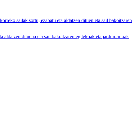
ko sailak sortu, ezabatu eta aldatzen dituen eta sail bakoitzaren
datzen dituena eta sail bakoitzaren egitekoak eta jardun-arloak