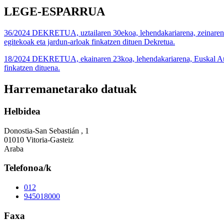
LEGE-ESPARRUA
36/2024 DEKRETUA, uztailaren 30ekoa, lehendakariarena, zeinaren bid
egitekoak eta jardun-arloak finkatzen dituen Dekretua.
18/2024 DEKRETUA, ekainaren 23koa, lehendakariarena, Euskal Autono
finkatzen dituena.
Harremanetarako datuak
Helbidea
Donostia-San Sebastián , 1
01010 Vitoria-Gasteiz
Araba
Telefonoa/k
012
945018000
Faxa