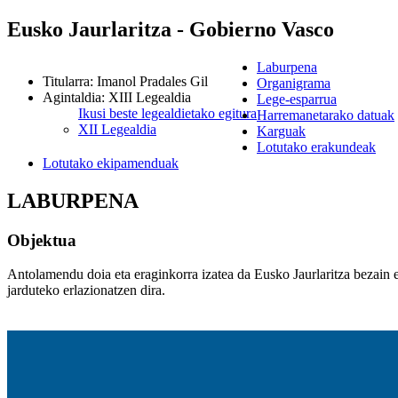
Eusko Jaurlaritza - Gobierno Vasco
Laburpena
Titularra
:
Imanol Pradales Gil
Organigrama
Agintaldia
:
XIII Legealdia
Lege-esparrua
Ikusi beste legealdietako egitura
Harremanetarako datuak
XII Legealdia
Karguak
Lotutako erakundeak
Lotutako ekipamenduak
LABURPENA
Objektua
Antolamendu doia eta eraginkorra izatea da Eusko Jaurlaritza bezain 
jarduteko erlazionatzen dira.