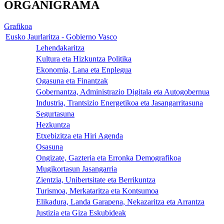
ORGANIGRAMA
Grafikoa
Eusko Jaurlaritza - Gobierno Vasco
Lehendakaritza
Kultura eta Hizkuntza Politika
Ekonomia, Lana eta Enplegua
Ogasuna eta Finantzak
Gobernantza, Administrazio Digitala eta Autogobernua
Industria, Trantsizio Energetikoa eta Jasangarritasuna
Segurtasuna
Hezkuntza
Etxebizitza eta Hiri Agenda
Osasuna
Ongizate, Gazteria eta Erronka Demografikoa
Mugikortasun Jasangarria
Zientzia, Unibertsitate eta Berrikuntza
Turismoa, Merkataritza eta Kontsumoa
Elikadura, Landa Garapena, Nekazaritza eta Arrantza
Justizia eta Giza Eskubideak