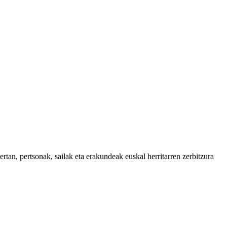
tan, pertsonak, sailak eta erakundeak euskal herritarren zerbitzura