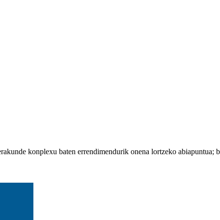
erakunde konplexu baten errendimendurik onena lortzeko abiapuntua; ber