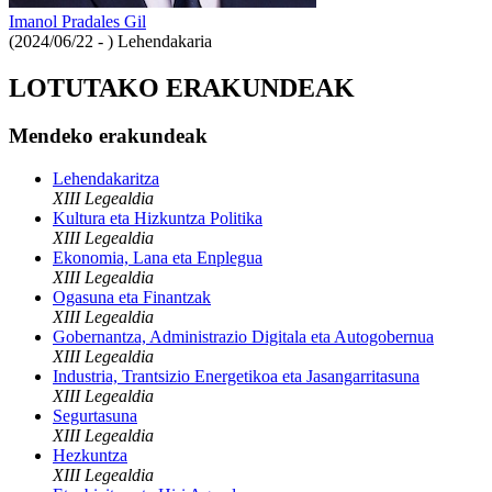
Imanol Pradales Gil
(2024/06/22 - )
Lehendakaria
LOTUTAKO ERAKUNDEAK
Mendeko erakundeak
Lehendakaritza
XIII Legealdia
Kultura eta Hizkuntza Politika
XIII Legealdia
Ekonomia, Lana eta Enplegua
XIII Legealdia
Ogasuna eta Finantzak
XIII Legealdia
Gobernantza, Administrazio Digitala eta Autogobernua
XIII Legealdia
Industria, Trantsizio Energetikoa eta Jasangarritasuna
XIII Legealdia
Segurtasuna
XIII Legealdia
Hezkuntza
XIII Legealdia