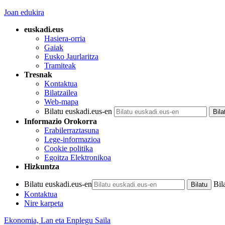
Joan edukira
euskadi.eus
Hasiera-orria
Gaiak
Eusko Jaurlaritza
Tramiteak
Tresnak
Kontaktua
Bilatzailea
Web-mapa
Bilatu euskadi.eus-en
Informazio Orokorra
Erabilerraztasuna
Lege-informazioa
Cookie politika
Egoitza Elektronikoa
Hizkuntza
Bilatu euskadi.eus-en
Bil
Kontaktua
Nire karpeta
Ekonomia, Lan eta Enplegu Saila