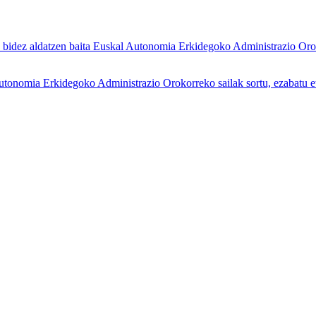
ez aldatzen baita Euskal Autonomia Erkidegoko Administrazio Orokorre
mia Erkidegoko Administrazio Orokorreko sailak sortu, ezabatu eta al