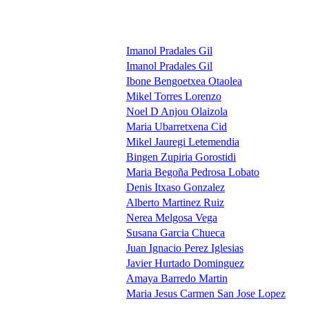
Imanol Pradales Gil
Imanol Pradales Gil
Ibone Bengoetxea Otaolea
Mikel Torres Lorenzo
Noel D Anjou Olaizola
Maria Ubarretxena Cid
Mikel Jauregi Letemendia
Bingen Zupiria Gorostidi
Maria Begoña Pedrosa Lobato
Denis Itxaso Gonzalez
Alberto Martinez Ruiz
Nerea Melgosa Vega
Susana Garcia Chueca
Juan Ignacio Perez Iglesias
Javier Hurtado Dominguez
Amaya Barredo Martin
Maria Jesus Carmen San Jose Lopez