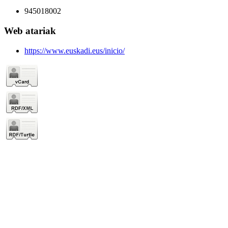
945018002
Web atariak
https://www.euskadi.eus/inicio/