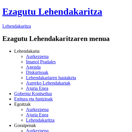
Ezagutu Lehendakaritza
Lehendakaritza
Ezagutu Lehendakaritzaren menua
Lehendakaria
Aurkezpena
Imanol Pradales
Agenda
Diskurtsoak
Lehendakariaren hautaketa
Aurreko Lehendakariak
Ajuria Enea
Gobernu Kontseilua
Egitura eta funtzioak
Egoitzak
Aurkezpena
Ajuria Enea
Lehendakaritza
Goraipenak
Aurkezpena