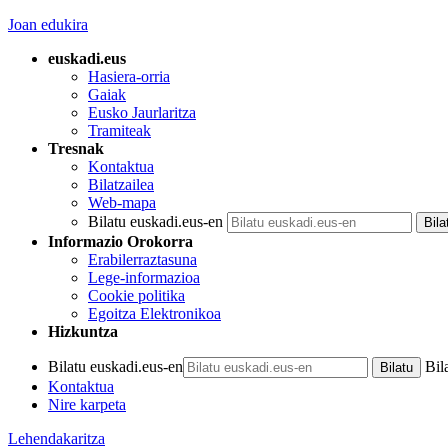
Joan edukira
euskadi.eus
Hasiera-orria
Gaiak
Eusko Jaurlaritza
Tramiteak
Tresnak
Kontaktua
Bilatzailea
Web-mapa
Bilatu euskadi.eus-en
Informazio Orokorra
Erabilerraztasuna
Lege-informazioa
Cookie politika
Egoitza Elektronikoa
Hizkuntza
Bilatu euskadi.eus-en
Bil
Kontaktua
Nire karpeta
Lehendakaritza