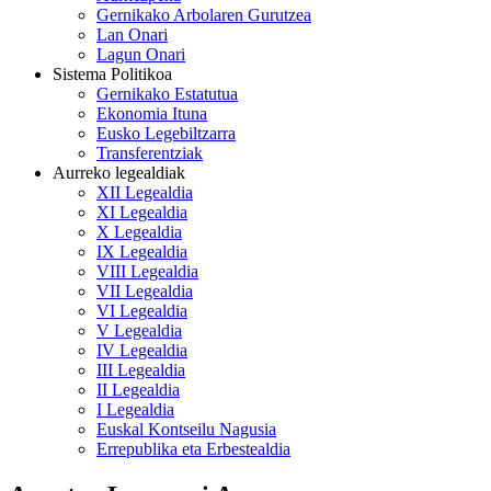
Gernikako Arbolaren Gurutzea
Lan Onari
Lagun Onari
Sistema Politikoa
Gernikako Estatutua
Ekonomia Ituna
Eusko Legebiltzarra
Transferentziak
Aurreko legealdiak
XII Legealdia
XI Legealdia
X Legealdia
IX Legealdia
VIII Legealdia
VII Legealdia
VI Legealdia
V Legealdia
IV Legealdia
III Legealdia
II Legealdia
I Legealdia
Euskal Kontseilu Nagusia
Errepublika eta Erbestealdia