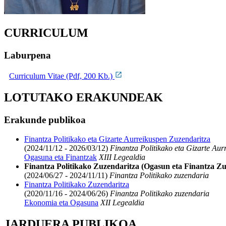
CURRICULUM
Laburpena
Curriculum Vitae (Pdf, 200 Kb.)
LOTUTAKO ERAKUNDEAK
Erakunde publikoa
Finantza Politikako eta Gizarte Aurreikuspen Zuzendaritza
(2024/11/12 - 2026/03/12)
Finantza Politikako eta Gizarte Aur
Ogasuna eta Finantzak
XIII Legealdia
Finantza Politikako Zuzendaritza (Ogasun eta Finantza Zu
(2024/06/27 - 2024/11/11)
Finantza Politikako zuzendaria
Finantza Politikako Zuzendaritza
(2020/11/16 - 2024/06/26)
Finantza Politikako zuzendaria
Ekonomia eta Ogasuna
XII Legealdia
JARDUERA PUBLIKOA