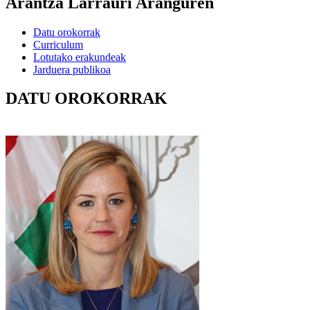
Arantza Larrauri Aranguren
Datu orokorrak
Curriculum
Lotutako erakundeak
Jarduera publikoa
DATU OROKORRAK