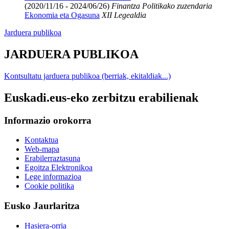
(2020/11/16 - 2024/06/26)
Finantza Politikako zuzendaria
Ekonomia eta Ogasuna
XII Legealdia
Jarduera publikoa
JARDUERA PUBLIKOA
Kontsultatu jarduera publikoa (berriak, ekitaldiak...)
Euskadi.eus-eko zerbitzu erabilienak
Informazio orokorra
Kontaktua
Web-mapa
Erabilerraztasuna
Egoitza Elektronikoa
Lege informazioa
Cookie politika
Eusko Jaurlaritza
Hasiera-orria