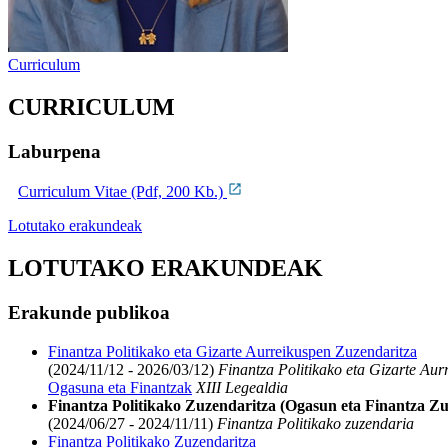
Curriculum
CURRICULUM
Laburpena
Curriculum Vitae (Pdf, 200 Kb.)
Lotutako erakundeak
LOTUTAKO ERAKUNDEAK
Erakunde publikoa
Finantza Politikako eta Gizarte Aurreikuspen Zuzendaritza
(2024/11/12 - 2026/03/12)
Finantza Politikako eta Gizarte Aur
Ogasuna eta Finantzak
XIII Legealdia
Finantza Politikako Zuzendaritza (Ogasun eta Finantza Zu
(2024/06/27 - 2024/11/11)
Finantza Politikako zuzendaria
Finantza Politikako Zuzendaritza