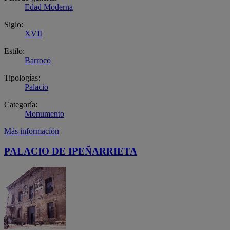
Edad Moderna
Siglo:
XVII
Estilo:
Barroco
Tipologías:
Palacio
Categoría:
Monumento
Más información
PALACIO DE IPEÑARRIETA