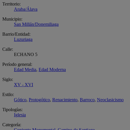
Territorio:
Araba/Álava
Municipio:
San Millán/Donemiliaga
Barrio/Entidad:
Luzuriaga
Calle:
ECHANO 5
Período general:
Edad Media
,
Edad Moderna
Siglo:
XV - XVI
Estilo:
Gótico
,
Protogótico
,
Renacimiento
,
Barroco
,
Neoclasicismo
Tipologías:
Iglesia
Categoría:
Conjunto Monumental
.
Camino de Santiago