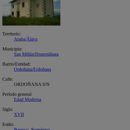
Territorio:
Araba/Álava
Municipio:
San Millán/Donemiliaga
Barrio/Entidad:
Ordoñana/Erdoñana
Calle:
ORDOÑANA S/N
Período general:
Edad Moderna
Siglo:
XVII
Estilo:
Barroco
,
Románico