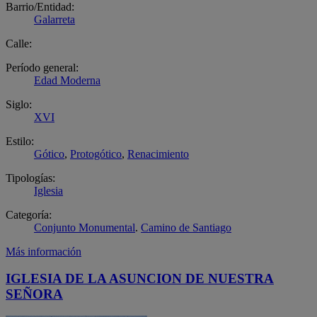
Barrio/Entidad:
Galarreta
Calle:
Período general:
Edad Moderna
Siglo:
XVI
Estilo:
Gótico
,
Protogótico
,
Renacimiento
Tipologías:
Iglesia
Categoría:
Conjunto Monumental
.
Camino de Santiago
Más información
IGLESIA DE LA ASUNCION DE NUESTRA
SEÑORA