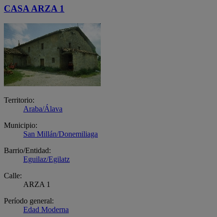
CASA ARZA 1
Territorio:
Araba/Álava
Municipio:
San Millán/Donemiliaga
Barrio/Entidad:
Eguilaz/Egilatz
Calle:
ARZA 1
Período general:
Edad Moderna