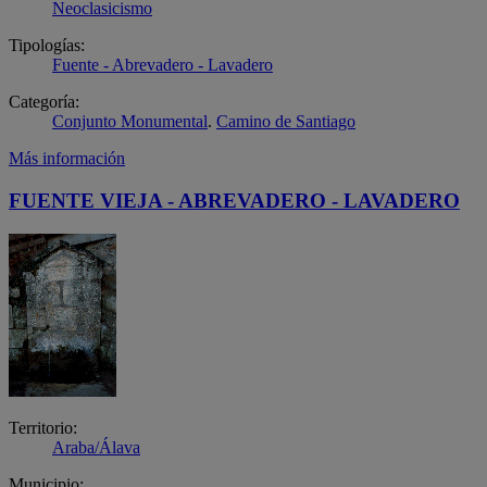
Neoclasicismo
Tipologías:
Fuente - Abrevadero - Lavadero
Categoría:
Conjunto Monumental
.
Camino de Santiago
Más información
FUENTE VIEJA - ABREVADERO - LAVADERO
Territorio:
Araba/Álava
Municipio: