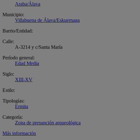
Araba/Álava
Municipio:
Villabuena de Álava/Eskuernaga
Barrio/Entidad:
Calle:
A-3214 y c/Santa María
Período general:
Edad Media
Siglo:
XIII-XV
Estilo:
Tipologías:
Ermita
Categoría:
Zona de presunción arqueológica
Más información