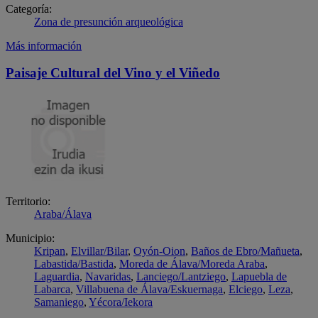
Categoría:
Zona de presunción arqueológica
Más información
Paisaje Cultural del Vino y el Viñedo
Territorio:
Araba/Álava
Municipio:
Kripan
,
Elvillar/Bilar
,
Oyón-Oion
,
Baños de Ebro/Mañueta
,
Labastida/Bastida
,
Moreda de Álava/Moreda Araba
,
Laguardia
,
Navaridas
,
Lanciego/Lantziego
,
Lapuebla de
Labarca
,
Villabuena de Álava/Eskuernaga
,
Elciego
,
Leza
,
Samaniego
,
Yécora/Iekora