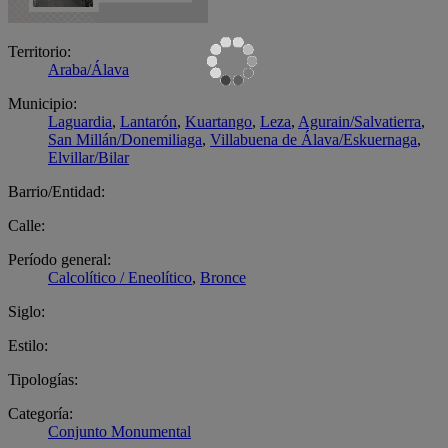
Territorio:
Araba/Álava
Municipio:
Laguardia
,
Lantarón
,
Kuartango
,
Leza
,
Agurain/Salvatierra
,
San Millán/Donemiliaga
,
Villabuena de Álava/Eskuernaga
,
Elvillar/Bilar
Barrio/Entidad:
Calle:
Período general:
Calcolítico / Eneolítico
,
Bronce
Siglo:
Estilo:
Tipologías:
Categoría:
Conjunto Monumental