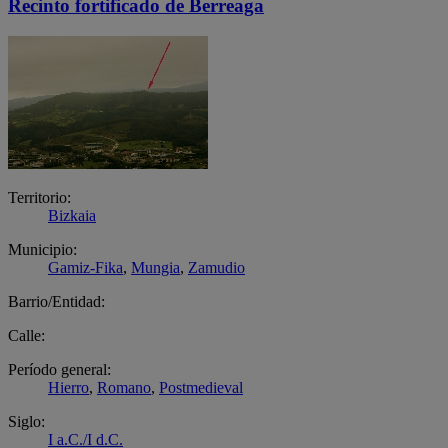
Recinto fortificado de Berreaga
Territorio:
Bizkaia
Municipio:
Gamiz-Fika
,
Mungia
,
Zamudio
Barrio/Entidad:
Calle:
Período general:
Hierro
,
Romano
,
Postmedieval
Siglo:
I a.C./I d.C.