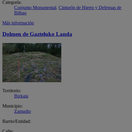
Categoría:
Conjunto Monumental
.
Cinturón de Hierro y Defensas de
Bilbao
Más información
Dolmen de Gazteluko Landa
Territorio:
Bizkaia
Municipio:
Zamudio
Barrio/Entidad:
Calle: