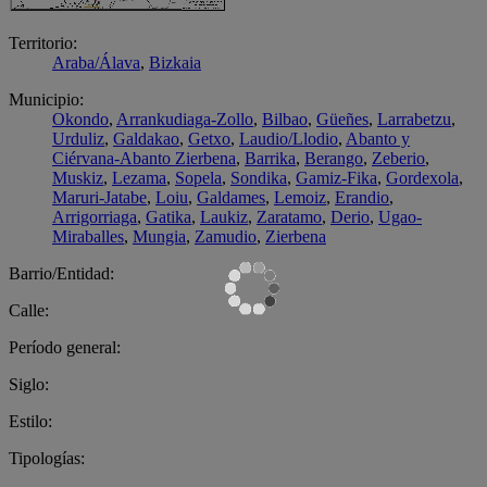
Territorio:
Araba/Álava
,
Bizkaia
Municipio:
Okondo
,
Arrankudiaga-Zollo
,
Bilbao
,
Güeñes
,
Larrabetzu
,
Urduliz
,
Galdakao
,
Getxo
,
Laudio/Llodio
,
Abanto y
Ciérvana-Abanto Zierbena
,
Barrika
,
Berango
,
Zeberio
,
Muskiz
,
Lezama
,
Sopela
,
Sondika
,
Gamiz-Fika
,
Gordexola
,
Maruri-Jatabe
,
Loiu
,
Galdames
,
Lemoiz
,
Erandio
,
Arrigorriaga
,
Gatika
,
Laukiz
,
Zaratamo
,
Derio
,
Ugao-
Miraballes
,
Mungia
,
Zamudio
,
Zierbena
Barrio/Entidad:
Calle:
Período general:
Siglo:
Estilo:
Tipologías: