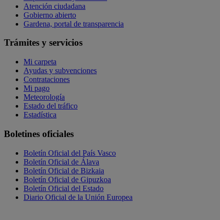
Atención ciudadana
Gobierno abierto
Gardena, portal de transparencia
Trámites y servicios
Mi carpeta
Ayudas y subvenciones
Contrataciones
Mi pago
Meteorología
Estado del tráfico
Estadística
Boletines oficiales
Boletín Oficial del País Vasco
Boletín Oficial de Álava
Boletín Oficial de Bizkaia
Boletín Oficial de Gipuzkoa
Boletín Oficial del Estado
Diario Oficial de la Unión Europea