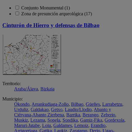
Conjunto Monumental (1)
Zona de presunción arqueológica (17)
Cinturón de Hierro y defensas de Bilbao
Territorio:
Araba/Álava
,
Bizkaia
Municipio:
Okondo
,
Arrankudiaga-Zollo
,
Bilbao
,
Güeñes
,
Larrabetzu
,
Urduliz
,
Galdakao
,
Getxo
,
Laudio/Llodio
,
Abanto y
Ciérvana-Abanto Zierbena
,
Barrika
,
Berango
,
Zeberio
,
Muskiz
,
Lezama
,
Sopela
,
Sondika
,
Gamiz-Fika
,
Gordexola
,
Maruri-Jatabe
,
Loiu
,
Galdames
,
Lemoiz
,
Erandio
,
Arrigorriaga
,
Gatika
,
Laukiz
,
Zaratamo
,
Derio
,
Ugao-