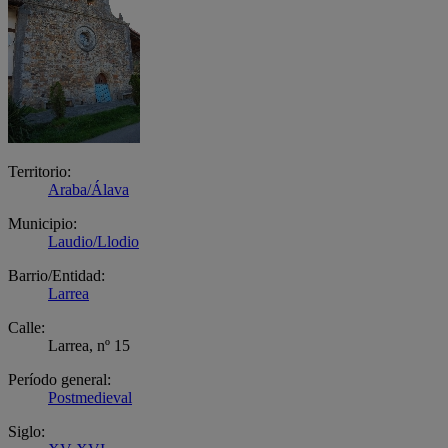
Territorio:
Araba/Álava
Municipio:
Laudio/Llodio
Barrio/Entidad:
Larrea
Calle:
Larrea, nº 15
Período general:
Postmedieval
Siglo: