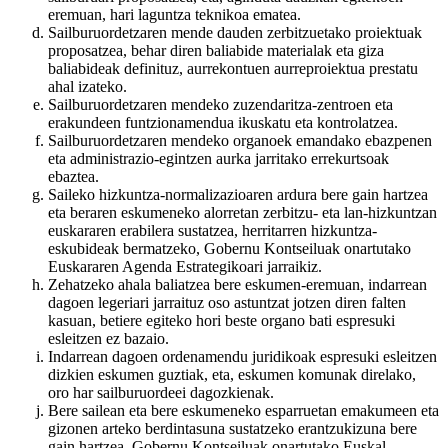
eremuan, hari laguntza teknikoa ematea.
Sailburuordetzaren mende dauden zerbitzuetako proiektuak
proposatzea, behar diren baliabide materialak eta giza
baliabideak definituz, aurrekontuen aurreproiektua prestatu
ahal izateko.
Sailburuordetzaren mendeko zuzendaritza-zentroen eta
erakundeen funtzionamendua ikuskatu eta kontrolatzea.
Sailburuordetzaren mendeko organoek emandako ebazpenen
eta administrazio-egintzen aurka jarritako errekurtsoak
ebaztea.
Saileko hizkuntza-normalizazioaren ardura bere gain hartzea
eta beraren eskumeneko alorretan zerbitzu- eta lan-hizkuntzan
euskararen erabilera sustatzea, herritarren hizkuntza-
eskubideak bermatzeko, Gobernu Kontseiluak onartutako
Euskararen Agenda Estrategikoari jarraikiz.
Zehatzeko ahala baliatzea bere eskumen-eremuan, indarrean
dagoen legeriari jarraituz oso astuntzat jotzen diren falten
kasuan, betiere egiteko hori beste organo bati espresuki
esleitzen ez bazaio.
Indarrean dagoen ordenamendu juridikoak espresuki esleitzen
dizkien eskumen guztiak, eta, eskumen komunak direlako,
oro har sailburuordeei dagozkienak.
Bere sailean eta bere eskumeneko esparruetan emakumeen eta
gizonen arteko berdintasuna sustatzeko erantzukizuna bere
gain hartzea, Gobernu Kontseiluak onartutako Euskal