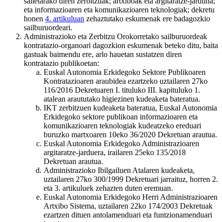
sailetarako diren zerbitzuak; artxiboak eta argitaratze-jarduna;
eta informazioaren eta komunikazioaren teknologiak; dekretu
honen
4. artikuluan
zehaztutako eskumenak ere badagozkio
sailburuordeari.
Administrazioko eta Zerbitzu Orokorretako sailburuordeak
kontratazio-organoari dagozkion eskumenak beteko ditu, baita
gastuak baimendu ere, arlo hauetan sustatzen diren
kontratazio publikoetan:
Euskal Autonomia Erkidegoko Sektore Publikoaren
Kontratazioaren araubidea ezartzeko uztailaren 27ko
116/2016 Dekretuaren I. tituluko III. kapituluko 1.
atalean araututako higiezinen kudeaketa bateratua.
IKT zerbitzuen kudeaketa bateratua, Euskal Autonomia
Erkidegoko sektore publikoan informazioaren eta
komunikazioaren teknologiak kudeatzeko ereduari
buruzko martxoaren 10eko 36/2020 Dekretuan arautua.
Euskal Autonomia Erkidegoko Administrazioaren
argitaratze-jarduera, irailaren 25eko 135/2018
Dekretuan arautua.
Administrazioko Ibilgailuen Atalaren kudeaketa,
uztailaren 27ko 300/1999 Dekretuari jarraituz, horren 2.
eta 3. artikuluek zehazten duten eremuan.
Euskal Autonomia Erkidegoko Herri Administrazioaren
Artxibo Sistema, uztailaren 22ko 174/2003 Dekretuak
ezartzen dituen antolamenduari eta funtzionamenduari