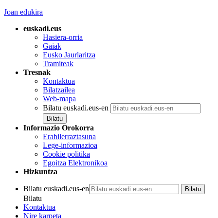
Joan edukira
euskadi.eus
Hasiera-orria
Gaiak
Eusko Jaurlaritza
Tramiteak
Tresnak
Kontaktua
Bilatzailea
Web-mapa
Bilatu euskadi.eus-en
Informazio Orokorra
Erabilerraztasuna
Lege-informazioa
Cookie politika
Egoitza Elektronikoa
Hizkuntza
Bilatu euskadi.eus-en
Bilatu
Kontaktua
Nire karpeta