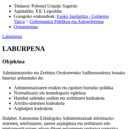
Titularra
:
Polentzi Urquijo Sagredo
Agintaldia
:
XII. Legealdia
Goragoko erakundeak
:
Eusko Jaurlaritza - Gobierno
Vasco
>
Gobernantza Publikoa eta Autogobernua
Organigrama
Laburpena
LABURPENA
Objektua
Administrazioko eta Zerbitzu Orokorretako Sailburuordetza honako
hauetaz arduratuko da:
Administrazioaren eraikin eta egoitzei buruzko politika
Normalizazio eta homologazio egitekoa
Hainbat sailetako eraikin eta zerbitzuen kudeaketa
Artxibo-sistemen kudeaketa
Argitalpen kudeaketa
Halaber, Autonomia Erkidegoko Administrazioak informazio-
sistemen, telefoniaren, sareen azpiegitura eta zerbitzuen edo
telekomunikazioen arloan dituen eskumenen ondorioz sortutako