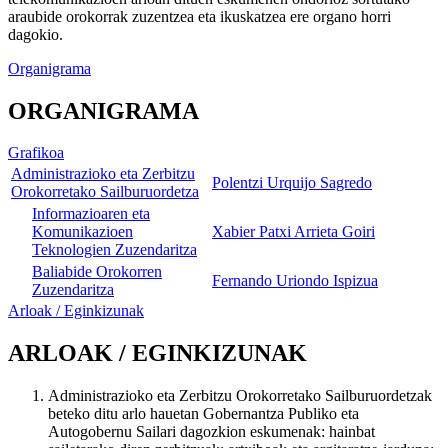
araubide orokorrak zuzentzea eta ikuskatzea ere organo horri
dagokio.
Organigrama
ORGANIGRAMA
Grafikoa
Administrazioko eta Zerbitzu
Polentzi Urquijo Sagredo
Orokorretako Sailburuordetza
Informazioaren eta
Komunikazioen
Xabier Patxi Arrieta Goiri
Teknologien Zuzendaritza
Baliabide Orokorren
Fernando Uriondo Ispizua
Zuzendaritza
Arloak / Eginkizunak
ARLOAK / EGINKIZUNAK
Administrazioko eta Zerbitzu Orokorretako Sailburuordetzak
beteko ditu arlo hauetan Gobernantza Publiko eta
Autogobernu Sailari dagozkion eskumenak: hainbat