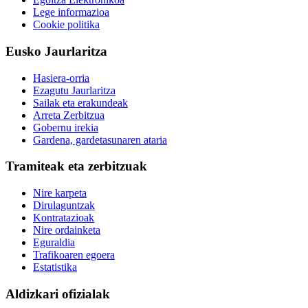
Lege informazioa
Cookie politika
Eusko Jaurlaritza
Hasiera-orria
Ezagutu Jaurlaritza
Sailak eta erakundeak
Arreta Zerbitzua
Gobernu irekia
Gardena, gardetasunaren ataria
Tramiteak eta zerbitzuak
Nire karpeta
Dirulaguntzak
Kontratazioak
Nire ordainketa
Eguraldia
Trafikoaren egoera
Estatistika
Aldizkari ofizialak