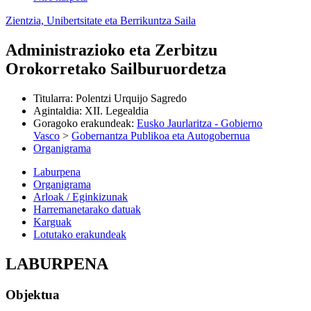
Zientzia, Unibertsitate eta Berrikuntza Saila
Administrazioko eta Zerbitzu
Orokorretako Sailburuordetza
Titularra
:
Polentzi Urquijo Sagredo
Agintaldia
:
XII. Legealdia
Goragoko erakundeak
:
Eusko Jaurlaritza - Gobierno
Vasco
>
Gobernantza Publikoa eta Autogobernua
Organigrama
Laburpena
Organigrama
Arloak / Eginkizunak
Harremanetarako datuak
Karguak
Lotutako erakundeak
LABURPENA
Objektua