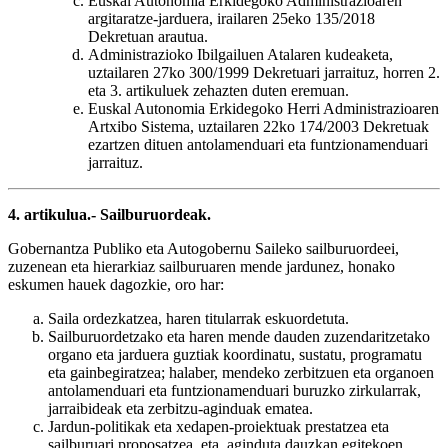
Euskal Autonomia Erkidegoko Administrazioaren
argitaratze-jarduera, irailaren 25eko 135/2018
Dekretuan arautua.
Administrazioko Ibilgailuen Atalaren kudeaketa,
uztailaren 27ko 300/1999 Dekretuari jarraituz, horren 2.
eta 3. artikuluek zehazten duten eremuan.
Euskal Autonomia Erkidegoko Herri Administrazioaren
Artxibo Sistema, uztailaren 22ko 174/2003 Dekretuak
ezartzen dituen antolamenduari eta funtzionamenduari
jarraituz.
4. artikulua.- Sailburuordeak.
Gobernantza Publiko eta Autogobernu Saileko sailburuordeei,
zuzenean eta hierarkiaz sailburuaren mende jardunez, honako
eskumen hauek dagozkie, oro har:
Saila ordezkatzea, haren titularrak eskuordetuta.
Sailburuordetzako eta haren mende dauden zuzendaritzetako
organo eta jarduera guztiak koordinatu, sustatu, programatu
eta gainbegiratzea; halaber, mendeko zerbitzuen eta organoen
antolamenduari eta funtzionamenduari buruzko zirkularrak,
jarraibideak eta zerbitzu-aginduak ematea.
Jardun-politikak eta xedapen-proiektuak prestatzea eta
sailburuari proposatzea, eta, aginduta dauzkan egitekoen