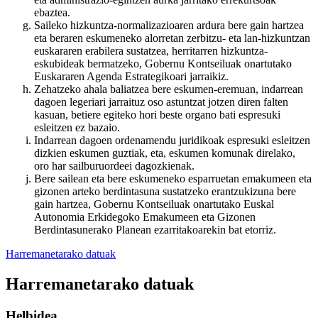
ebaztea.
Saileko hizkuntza-normalizazioaren ardura bere gain hartzea
eta beraren eskumeneko alorretan zerbitzu- eta lan-hizkuntzan
euskararen erabilera sustatzea, herritarren hizkuntza-
eskubideak bermatzeko, Gobernu Kontseiluak onartutako
Euskararen Agenda Estrategikoari jarraikiz.
Zehatzeko ahala baliatzea bere eskumen-eremuan, indarrean
dagoen legeriari jarraituz oso astuntzat jotzen diren falten
kasuan, betiere egiteko hori beste organo bati espresuki
esleitzen ez bazaio.
Indarrean dagoen ordenamendu juridikoak espresuki esleitzen
dizkien eskumen guztiak, eta, eskumen komunak direlako,
oro har sailburuordeei dagozkienak.
Bere sailean eta bere eskumeneko esparruetan emakumeen eta
gizonen arteko berdintasuna sustatzeko erantzukizuna bere
gain hartzea, Gobernu Kontseiluak onartutako Euskal
Autonomia Erkidegoko Emakumeen eta Gizonen
Berdintasunerako Planean ezarritakoarekin bat etorriz.
Harremanetarako datuak
Harremanetarako datuak
Helbidea