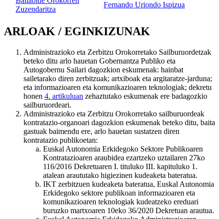
Baliabide Orokorren
Fernando Uriondo Ispizua
Zuzendaritza
ARLOAK / EGINKIZUNAK
Administrazioko eta Zerbitzu Orokorretako Sailburuordetzak
beteko ditu arlo hauetan Gobernantza Publiko eta
Autogobernu Sailari dagozkion eskumenak: hainbat
sailetarako diren zerbitzuak; artxiboak eta argitaratze-jarduna;
eta informazioaren eta komunikazioaren teknologiak; dekretu
honen
4. artikuluan
zehaztutako eskumenak ere badagozkio
sailburuordeari.
Administrazioko eta Zerbitzu Orokorretako sailburuordeak
kontratazio-organoari dagozkion eskumenak beteko ditu, baita
gastuak baimendu ere, arlo hauetan sustatzen diren
kontratazio publikoetan:
Euskal Autonomia Erkidegoko Sektore Publikoaren
Kontratazioaren araubidea ezartzeko uztailaren 27ko
116/2016 Dekretuaren I. tituluko III. kapituluko 1.
atalean araututako higiezinen kudeaketa bateratua.
IKT zerbitzuen kudeaketa bateratua, Euskal Autonomia
Erkidegoko sektore publikoan informazioaren eta
komunikazioaren teknologiak kudeatzeko ereduari
buruzko martxoaren 10eko 36/2020 Dekretuan arautua.