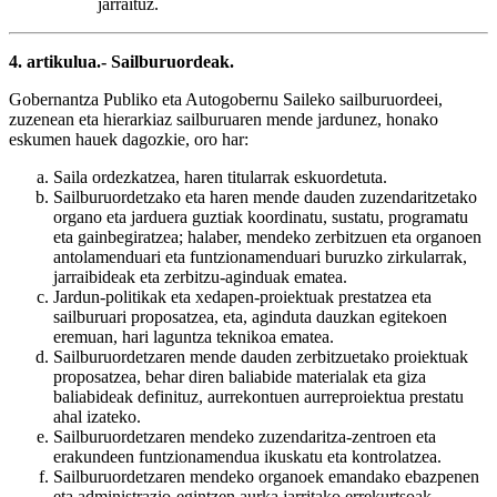
jarraituz.
4. artikulua.- Sailburuordeak.
Gobernantza Publiko eta Autogobernu Saileko sailburuordeei,
zuzenean eta hierarkiaz sailburuaren mende jardunez, honako
eskumen hauek dagozkie, oro har:
Saila ordezkatzea, haren titularrak eskuordetuta.
Sailburuordetzako eta haren mende dauden zuzendaritzetako
organo eta jarduera guztiak koordinatu, sustatu, programatu
eta gainbegiratzea; halaber, mendeko zerbitzuen eta organoen
antolamenduari eta funtzionamenduari buruzko zirkularrak,
jarraibideak eta zerbitzu-aginduak ematea.
Jardun-politikak eta xedapen-proiektuak prestatzea eta
sailburuari proposatzea, eta, aginduta dauzkan egitekoen
eremuan, hari laguntza teknikoa ematea.
Sailburuordetzaren mende dauden zerbitzuetako proiektuak
proposatzea, behar diren baliabide materialak eta giza
baliabideak definituz, aurrekontuen aurreproiektua prestatu
ahal izateko.
Sailburuordetzaren mendeko zuzendaritza-zentroen eta
erakundeen funtzionamendua ikuskatu eta kontrolatzea.
Sailburuordetzaren mendeko organoek emandako ebazpenen
eta administrazio-egintzen aurka jarritako errekurtsoak