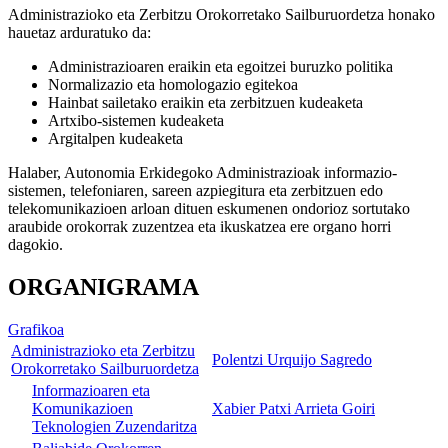
Administrazioko eta Zerbitzu Orokorretako Sailburuordetza honako
hauetaz arduratuko da:
Administrazioaren eraikin eta egoitzei buruzko politika
Normalizazio eta homologazio egitekoa
Hainbat sailetako eraikin eta zerbitzuen kudeaketa
Artxibo-sistemen kudeaketa
Argitalpen kudeaketa
Halaber, Autonomia Erkidegoko Administrazioak informazio-
sistemen, telefoniaren, sareen azpiegitura eta zerbitzuen edo
telekomunikazioen arloan dituen eskumenen ondorioz sortutako
araubide orokorrak zuzentzea eta ikuskatzea ere organo horri
dagokio.
ORGANIGRAMA
Grafikoa
Administrazioko eta Zerbitzu
Polentzi Urquijo Sagredo
Orokorretako Sailburuordetza
Informazioaren eta
Komunikazioen
Xabier Patxi Arrieta Goiri
Teknologien Zuzendaritza