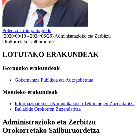
Polentzi Urquijo Sagredo
(2020/09/18 - 2024/06/26)
Administrazioko eta Zerbitzu
Orokorretako sailburuordea
LOTUTAKO ERAKUNDEAK
Goragoko erakundeak
Gobernantza Publikoa eta Autogobernua
Mendeko erakundeak
Informazioaren eta Komunikazioen Teknologien Zuzendaritza
Baliabide Orokorren Zuzendaritza
Administrazioko eta Zerbitzu
Orokorretako Sailburuordetza