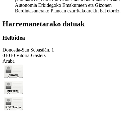
Autonomia Erkidegoko Emakumeen eta Gizonen
Berdintasunerako Planean ezarritakoarekin bat etorriz.
Harremanetarako datuak
Helbidea
Donostia-San Sebastián, 1
01010 Vitoria-Gasteiz
Araba