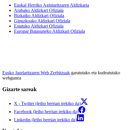
Euskal Herriko Agintaritzaren Aldizkaria
Arabako Aldizkari Ofiziala
Bizkaiko Aldizkari Ofiziala
Gipuzkoako Aldizkari Ofiziala
Estatuko Aldizkari Ofiziala
Europar Batasuneko Aldizkari Ofiziala
Eusko Jaurlaritzaren Web Zerbitzuak
garatutako eta kudeatutako
webgunea
Gizarte sareak
X - Twitter (leiho berrian irekiko da)
Facebook (leiho berrian irekiko da)
Linkedin (leiho berrian irekiko da)