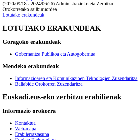
(2020/09/18 - 2024/06/26)
Administrazioko eta Zerbitzu
Orokorretako sailburuordea
Lotutako erakundeak
LOTUTAKO ERAKUNDEAK
Goragoko erakundeak
Gobernantza Publikoa eta Autogobernua
Mendeko erakundeak
Informazioaren eta Komunikazioen Teknologien Zuzendaritza
Baliabide Orokorren Zuzendaritza
Euskadi.eus-eko zerbitzu erabilienak
Informazio orokorra
Kontaktua
Web-mapa
Erabilerraztasuna
Egoitza Elektronikoa