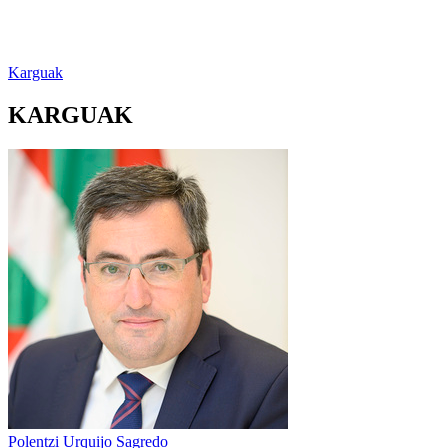
Karguak
KARGUAK
Polentzi Urquijo Sagredo