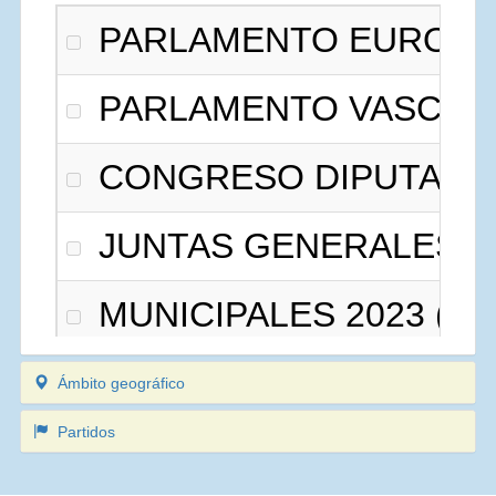
PARLAMENTO EUROPEO
PARLAMENTO VASCO 20
CONGRESO DIPUTADOS
JUNTAS GENERALES 20
MUNICIPALES 2023 (MU
PARLAMENTO VASCO 20
Ámbito geográfico
Partidos
CONGRESO DIPUTADOS 