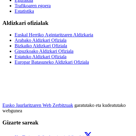
Eguraldia
Trafikoaren egoera
Estatistika
Aldizkari ofizialak
Euskal Herriko Agintaritzaren Aldizkaria
Arabako Aldizkari Ofiziala
Bizkaiko Aldizkari Ofiziala
Gipuzkoako Aldizkari Ofiziala
Estatuko Aldizkari Ofiziala
Europar Batasuneko Aldizkari Ofiziala
Eusko Jaurlaritzaren Web Zerbitzuak
garatutako eta kudeatutako
webgunea
Gizarte sareak