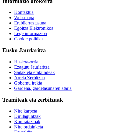
Informazio orokorra
Kontaktua
Web-mapa
Erabilerraztasuna
Egoitza Elektronikoa
Lege informazioa
Cookie politika
Eusko Jaurlaritza
Hasiera-orria
Ezagutu Jaurlaritza
Sailak eta erakundeak
Arreta Zerbitzua
Gobernu irekia
Gardena, gardetasunaren ataria
Tramiteak eta zerbitzuak
Nire karpeta
Dirulaguntzak
Kontratazioak
Nire ordainketa