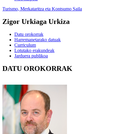
Turismo, Merkataritza eta Kontsumo Saila
Zigor Urkiaga Urkiza
Datu orokorrak
Harremanetarako datuak
Curriculum
Lotutako erakundeak
Jarduera publikoa
DATU OROKORRAK