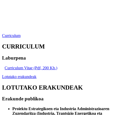
Curriculum
CURRICULUM
Laburpena
Curriculum Vitae (Pdf, 200 Kb.)
Lotutako erakundeak
LOTUTAKO ERAKUNDEAK
Erakunde publikoa
Proiektu Estrategikoen eta Industria Administrazioaren
Zuzendaritza (Industria, Trantsizio Energetikoa eta