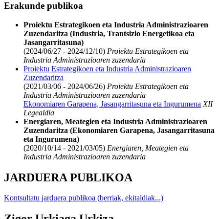
Erakunde publikoa
Proiektu Estrategikoen eta Industria Administrazioaren
Zuzendaritza (Industria, Trantsizio Energetikoa eta
Jasangarritasuna)
(2024/06/27 - 2024/12/10)
Proiektu Estrategikoen eta
Industria Administrazioaren zuzendaria
Proiektu Estrategikoen eta Industria Administrazioaren
Zuzendaritza
(2021/03/06 - 2024/06/26)
Proiektu Estrategikoen eta
Industria Administrazioaren zuzendaria
Ekonomiaren Garapena, Jasangarritasuna eta Ingurumena
XII
Legealdia
Energiaren, Meategien eta Industria Administrazioaren
Zuzendaritza (Ekonomiaren Garapena, Jasangarritasuna
eta Ingurumena)
(2020/10/14 - 2021/03/05)
Energiaren, Meategien eta
Industria Administrazioaren zuzendaria
JARDUERA PUBLIKOA
Kontsultatu jarduera publikoa (berriak, ekitaldiak...)
Zigor Urkiaga Urkiza