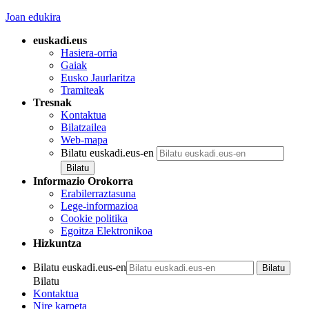
Joan edukira
euskadi.eus
Hasiera-orria
Gaiak
Eusko Jaurlaritza
Tramiteak
Tresnak
Kontaktua
Bilatzailea
Web-mapa
Bilatu euskadi.eus-en
Informazio Orokorra
Erabilerraztasuna
Lege-informazioa
Cookie politika
Egoitza Elektronikoa
Hizkuntza
Bilatu euskadi.eus-en
Bilatu
Kontaktua
Nire karpeta