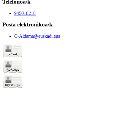
Telefonoa/k
945018218
Posta elektronikoa/k
C-Aldama@euskadi.eus