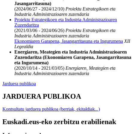
Jasangarritasuna)
(2024/06/27 - 2024/12/10)
Proiektu Estrategikoen eta
Industria Administrazioaren zuzendaria
Proiektu Estrategikoen eta Industria Administrazioaren
Zuzendaritza
(2021/03/06 - 2024/06/26)
Proiektu Estrategikoen eta
Industria Administrazioaren zuzendaria
Ekonomiaren Garapena, Jasangarritasuna eta Ingurumena
XII
Legealdia
Energiaren, Meategien eta Industria Administrazioaren
Zuzendaritza (Ekonomiaren Garapena, Jasangarritasuna
eta Ingurumena)
(2020/10/14 - 2021/03/05)
Energiaren, Meategien eta
Industria Administrazioaren zuzendaria
Jarduera publikoa
JARDUERA PUBLIKOA
Kontsultatu jarduera publikoa (berriak, ekitaldiak...)
Euskadi.eus-eko zerbitzu erabilienak