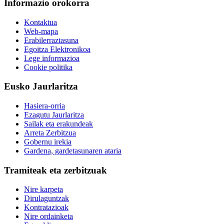
Informazio orokorra
Kontaktua
Web-mapa
Erabilerraztasuna
Egoitza Elektronikoa
Lege informazioa
Cookie politika
Eusko Jaurlaritza
Hasiera-orria
Ezagutu Jaurlaritza
Sailak eta erakundeak
Arreta Zerbitzua
Gobernu irekia
Gardena, gardetasunaren ataria
Tramiteak eta zerbitzuak
Nire karpeta
Dirulaguntzak
Kontratazioak
Nire ordainketa