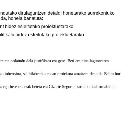
ndutako dirulaguntzen deialdi honetarako aurrekontuko
o da, honela banatuta:
nt bidez esleitutako proiektuetarako.
lifikatu bidez esleitutako proiektuetarako.
 eta ordaindu dela justifikatu eta gero. Beti ere diru-laguntzaren
ko inbertsioa, sei hilabeteko epean proiektua amaitzen denetik. Behin hori
zerga-betebeharrak beteta eta Gizarte Segurantzaren kuotak ordainduta