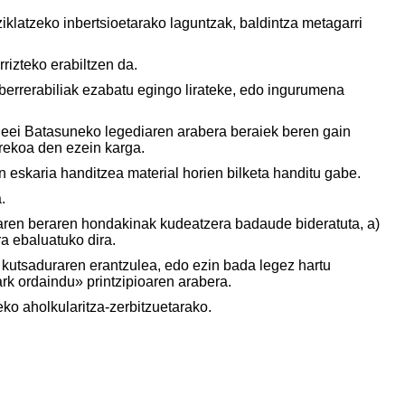
iklatzeko inbertsioetarako laguntzak, baldintza metagarri
rizteko erabiltzen da.
 berrerabiliak ezabatu egingo lirateke, edo ingurumena
leei Batasuneko legediaren arabera beraiek beren gain
rekoa den ezein karga.
n eskaria handitzea material horien bilketa handitu gabe.
.
aren beraren hondakinak kudeatzera badaude bideratuta, a)
ra ebaluatuko dira.
u kutsaduraren erantzulea, edo ezin bada legez hartu
ark ordaindu» printzipioaren arabera.
eko aholkularitza-zerbitzuetarako.