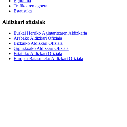
Eguraldia
Trafikoaren egoera
Estatistika
Aldizkari ofizialak
Euskal Herriko Agintaritzaren Aldizkaria
Arabako Aldizkari Ofiziala
Bizkaiko Aldizkari Ofiziala
Gipuzkoako Aldizkari Ofiziala
Estatuko Aldizkari Ofiziala
Europar Batasuneko Aldizkari Ofiziala