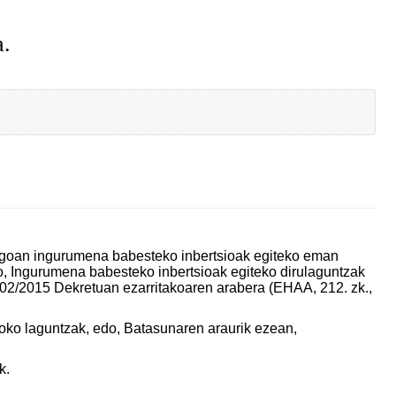
a.
goan ingurumena babesteko inbertsioak egiteko eman
o, Ingurumena babesteko inbertsioak egiteko dirulaguntzak
202/2015 Dekretuan ezarritakoaren arabera (EHAA, 212. zk.,
ko laguntzak, edo, Batasunaren araurik ezean,
k.