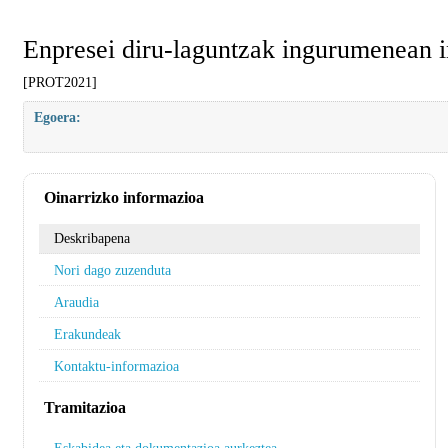
Enpresei diru-laguntzak ingurumenean i
[PROT2021]
Egoera:
Oinarrizko informazioa
Deskribapena
Nori dago zuzenduta
Araudia
Erakundeak
Kontaktu-informazioa
Tramitazioa