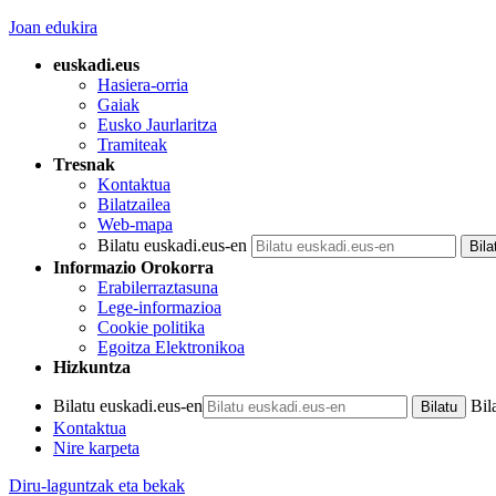
Joan edukira
euskadi.eus
Hasiera-orria
Gaiak
Eusko Jaurlaritza
Tramiteak
Tresnak
Kontaktua
Bilatzailea
Web-mapa
Bilatu euskadi.eus-en
Informazio Orokorra
Erabilerraztasuna
Lege-informazioa
Cookie politika
Egoitza Elektronikoa
Hizkuntza
Bilatu euskadi.eus-en
Bil
Kontaktua
Nire karpeta
Diru-laguntzak eta bekak