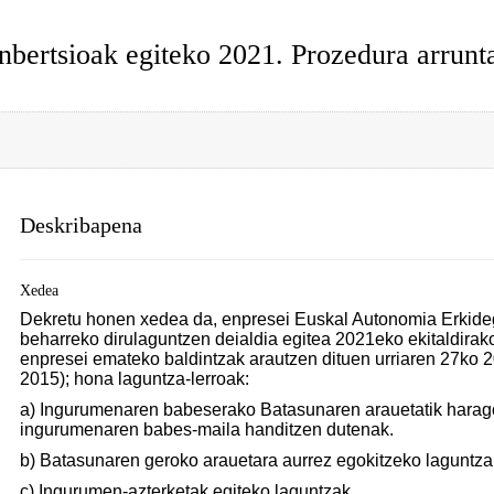
nbertsioak egiteko 2021. Prozedura arrunt
Deskribapena
Xedea
Dekretu honen xedea da, enpresei Euskal Autonomia Erkide
beharreko dirulaguntzen deialdia egitea 2021eko ekitaldirak
enpresei emateko baldintzak arautzen dituen urriaren 27ko 
2015); hona laguntza-lerroak:
a) Ingurumenaren babeserako Batasunaren arauetatik harago
ingurumenaren babes-maila handitzen dutenak.
b) Batasunaren geroko arauetara aurrez egokitzeko laguntza
c) Ingurumen-azterketak egiteko laguntzak.