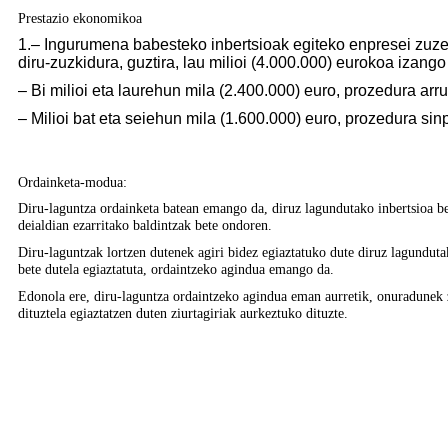
Prestazio ekonomikoa
1.– Ingurumena babesteko inbertsioak egiteko enpresei zuze
diru-zuzkidura, guztira, lau milioi (4.000.000) eurokoa izang
– Bi milioi eta laurehun mila (2.400.000) euro, prozedura arru
– Milioi bat eta seiehun mila (1.600.000) euro, prozedura sinp
Ordainketa-modua:
Diru-laguntza ordainketa batean emango da, diruz lagundutako inbertsioa bete
deialdian ezarritako baldintzak bete ondoren.
Diru-laguntzak lortzen dutenek agiri bidez egiaztatuko dute diruz lagunduta
bete dutela egiaztatuta, ordaintzeko agindua emango da.
Edonola ere, diru-laguntza ordaintzeko agindua eman aurretik, onuradunek 
dituztela egiaztatzen duten ziurtagiriak aurkeztuko dituzte.