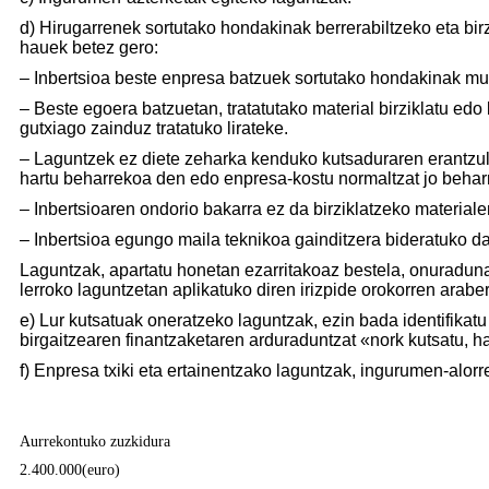
d) Hirugarrenek sortutako hondakinak berrerabiltzeko eta birz
hauek betez gero:
– Inbertsioa beste enpresa batzuek sortutako hondakinak mur
– Beste egoera batzuetan, tratatutako material birziklatu edo
gutxiago zainduz tratatuko lirateke.
– Laguntzek ez diete zeharka kenduko kutsaduraren erantzu
hartu beharrekoa den edo enpresa-kostu normaltzat jo behar
– Inbertsioaren ondorio bakarra ez da birziklatzeko materiale
– Inbertsioa egungo maila teknikoa gainditzera bideratuko da
Laguntzak, apartatu honetan ezarritakoaz bestela, onuradun
lerroko laguntzetan aplikatuko diren irizpide orokorren arabe
e) Lur kutsatuak oneratzeko laguntzak, ezin bada identifikat
birgaitzearen finantzaketaren arduraduntzat «nork kutsatu, h
f) Enpresa txiki eta ertainentzako laguntzak, ingurumen-alorr
Aurrekontuko zuzkidura
2.400.000(euro)