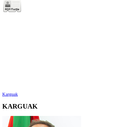
Karguak
KARGUAK