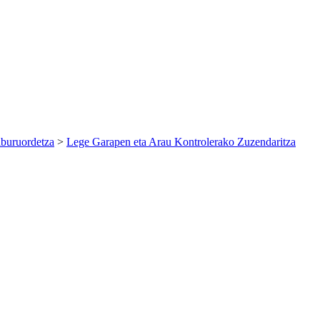
lburuordetza
>
Lege Garapen eta Arau Kontrolerako Zuzendaritza