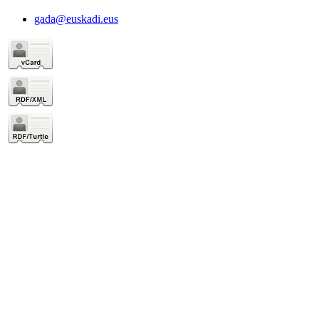
gada@euskadi.eus