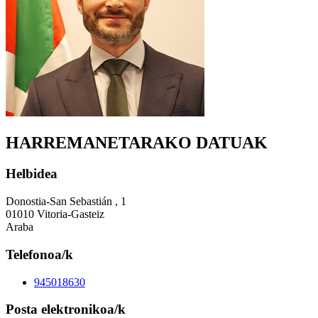
HARREMANETARAKO DATUAK
Helbidea
Donostia-San Sebastián , 1
01010 Vitoria-Gasteiz
Araba
Telefonoa/k
945018630
Posta elektronikoa/k