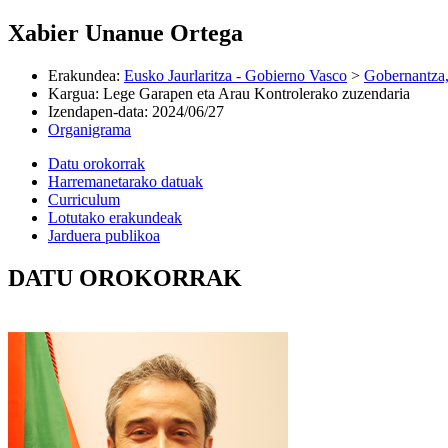
Xabier Unanue Ortega
Erakundea
:
Eusko Jaurlaritza - Gobierno Vasco
>
Gobernantza,
Kargua
:
Lege Garapen eta Arau Kontrolerako zuzendaria
Izendapen-data
:
2024/06/27
Organigrama
Datu orokorrak
Harremanetarako datuak
Curriculum
Lotutako erakundeak
Jarduera publikoa
DATU OROKORRAK