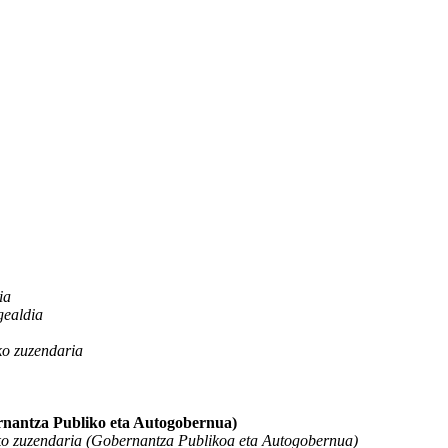
ia
gealdia
o zuzendaria
nantza Publiko eta Autogobernua)
o zuzendaria (Gobernantza Publikoa eta Autogobernua)