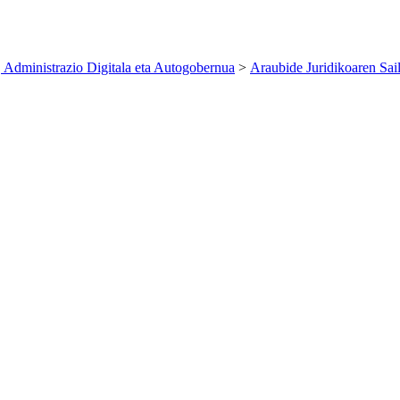
 Administrazio Digitala eta Autogobernua
>
Araubide Juridikoaren Sai