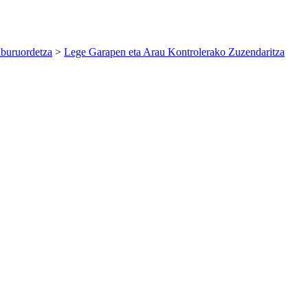
lburuordetza
>
Lege Garapen eta Arau Kontrolerako Zuzendaritza