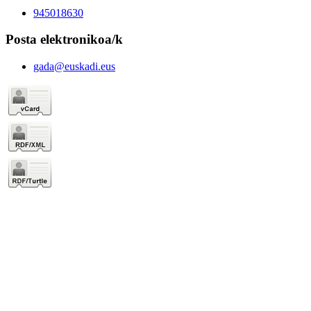
945018630
Posta elektronikoa/k
gada@euskadi.eus