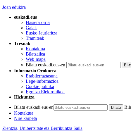
Joan edukira
euskadi.eus
Hasiera-orria
Gaiak
Eusko Jaurlaritza
Tramiteak
Tresnak
Kontaktua
Bilatzailea
Web-mapa
Bilatu euskadi.eus-en
Informazio Orokorra
Erabilerraztasuna
Lege-informazioa
Cookie politika
Egoitza Elektronikoa
Hizkuntza
Bilatu euskadi.eus-en
Bil
Kontaktua
Nire karpeta
Zientzia, Unibertsitate eta Berrikuntza Saila