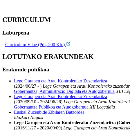
CURRICULUM
Laburpena
Curriculum Vitae (Pdf, 200 Kb.)
LOTUTAKO ERAKUNDEAK
Erakunde publikoa
Lege Garapen eta Arau Kontrolerako Zuzendaritza
(2024/06/27 - )
Lege Garapen eta Arau Kontrolerako zuzendar
Gobernantza, Administrazio Digitala eta Autogobernua
XIII Le
Lege Garapen eta Arau Kontrolerako Zuzendaritza
(2020/09/10 - 2024/06/26)
Lege Garapen eta Arau Kontrolerak
Gobernantza Publikoa eta Autogobernua
XII Legealdia
Euskal Zuzenbide Zibilaren Batzordea
Idazkari Nagusi
Lege Garapen eta Arau Kontrolerako Zuzendaritza (Gober
(2016/11/27 - 2020/09/09)
Lege Garapen eta Arau Kontrolerak