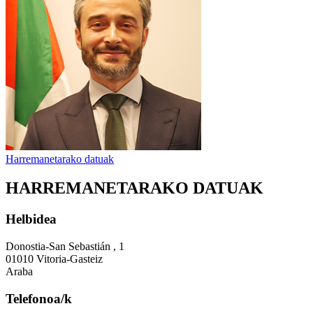
Harremanetarako datuak
HARREMANETARAKO DATUAK
Helbidea
Donostia-San Sebastián , 1
01010 Vitoria-Gasteiz
Araba
Telefonoa/k