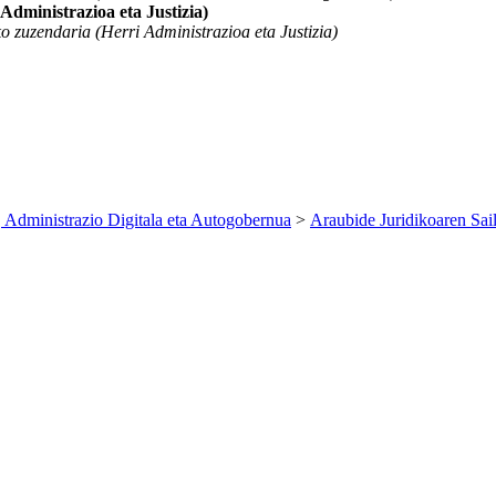
dministrazioa eta Justizia)
zuzendaria (Herri Administrazioa eta Justizia)
 Administrazio Digitala eta Autogobernua
>
Araubide Juridikoaren Sai