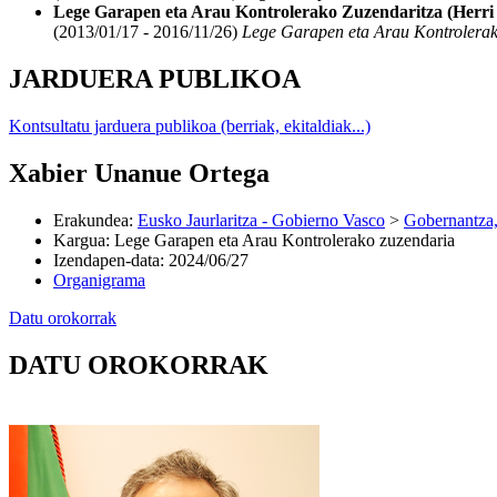
Lege Garapen eta Arau Kontrolerako Zuzendaritza (Herri A
(2013/01/17 - 2016/11/26)
Lege Garapen eta Arau Kontrolerako 
JARDUERA PUBLIKOA
Kontsultatu jarduera publikoa (berriak, ekitaldiak...)
Xabier Unanue Ortega
Erakundea
:
Eusko Jaurlaritza - Gobierno Vasco
>
Gobernantza,
Kargua
:
Lege Garapen eta Arau Kontrolerako zuzendaria
Izendapen-data
:
2024/06/27
Organigrama
Datu orokorrak
DATU OROKORRAK