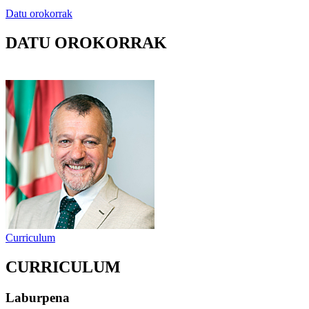
Datu orokorrak
DATU OROKORRAK
Curriculum
CURRICULUM
Laburpena