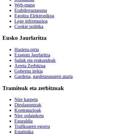
Web-mapa
Erabilerraztasuna
Egoitza Elektronikoa
Lege informazioa
Cookie politika
Eusko Jaurlaritza
Hasiera-orria
Ezagutu Jaurlaritza
Sailak eta erakundeak
Arreta Zerbitzua
Gobernu irekia
Gardena, gardetasunaren ataria
Tramiteak eta zerbitzuak
Nire karpeta
Dirulaguntzak
Kontratazioak
Nire ordainketa
Eguraldia
Trafikoaren egoera
Estatistika