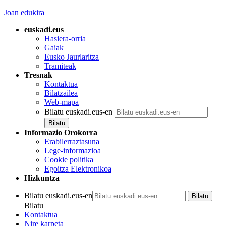
Joan edukira
euskadi.eus
Hasiera-orria
Gaiak
Eusko Jaurlaritza
Tramiteak
Tresnak
Kontaktua
Bilatzailea
Web-mapa
Bilatu euskadi.eus-en
Informazio Orokorra
Erabilerraztasuna
Lege-informazioa
Cookie politika
Egoitza Elektronikoa
Hizkuntza
Bilatu euskadi.eus-en
Bilatu
Kontaktua
Nire karpeta