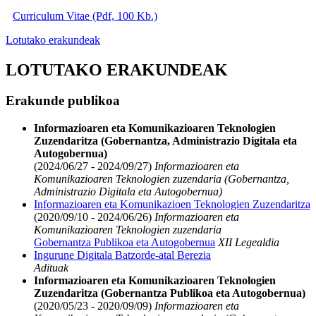
Curriculum Vitae (Pdf, 100 Kb.)
Lotutako erakundeak
LOTUTAKO ERAKUNDEAK
Erakunde publikoa
Informazioaren eta Komunikazioaren Teknologien
Zuzendaritza (Gobernantza, Administrazio Digitala eta
Autogobernua)
(2024/06/27 - 2024/09/27)
Informazioaren eta
Komunikazioaren Teknologien zuzendaria (Gobernantza,
Administrazio Digitala eta Autogobernua)
Informazioaren eta Komunikazioen Teknologien Zuzendaritza
(2020/09/10 - 2024/06/26)
Informazioaren eta
Komunikazioaren Teknologien zuzendaria
Gobernantza Publikoa eta Autogobernua
XII Legealdia
Ingurune Digitala Batzorde-atal Berezia
Adituak
Informazioaren eta Komunikazioaren Teknologien
Zuzendaritza (Gobernantza Publikoa eta Autogobernua)
(2020/05/23 - 2020/09/09)
Informazioaren eta