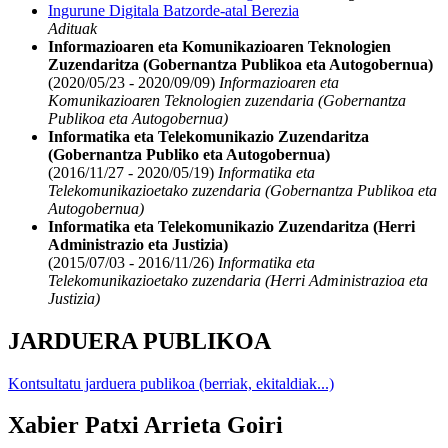
Ingurune Digitala Batzorde-atal Berezia
Adituak
Informazioaren eta Komunikazioaren Teknologien
Zuzendaritza (Gobernantza Publikoa eta Autogobernua)
(2020/05/23 - 2020/09/09)
Informazioaren eta
Komunikazioaren Teknologien zuzendaria (Gobernantza
Publikoa eta Autogobernua)
Informatika eta Telekomunikazio Zuzendaritza
(Gobernantza Publiko eta Autogobernua)
(2016/11/27 - 2020/05/19)
Informatika eta
Telekomunikazioetako zuzendaria (Gobernantza Publikoa eta
Autogobernua)
Informatika eta Telekomunikazio Zuzendaritza (Herri
Administrazio eta Justizia)
(2015/07/03 - 2016/11/26)
Informatika eta
Telekomunikazioetako zuzendaria (Herri Administrazioa eta
Justizia)
JARDUERA PUBLIKOA
Kontsultatu jarduera publikoa (berriak, ekitaldiak...)
Xabier Patxi Arrieta Goiri