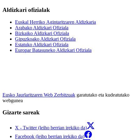
Aldizkari ofizialak
Euskal Herriko Agintaritzaren Aldizkaria
Arabako Aldizkari Ofiziala
Bizkaiko Aldizkari Ofiziala
Gipuzkoako Aldizkari Ofiziala
Estatuko Aldizkari Ofiziala
Europar Batasuneko Aldizkari Ofiziala
Eusko Jaurlaritzaren Web Zerbitzuak
garatutako eta kudeatutako
webgunea
Gizarte sareak
X - Twitter (leiho berrian irekiko da)
Facebook (leiho berrian irekiko da)