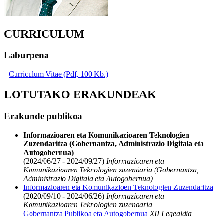
CURRICULUM
Laburpena
Curriculum Vitae (Pdf, 100 Kb.)
LOTUTAKO ERAKUNDEAK
Erakunde publikoa
Informazioaren eta Komunikazioaren Teknologien
Zuzendaritza (Gobernantza, Administrazio Digitala eta
Autogobernua)
(2024/06/27 - 2024/09/27)
Informazioaren eta
Komunikazioaren Teknologien zuzendaria (Gobernantza,
Administrazio Digitala eta Autogobernua)
Informazioaren eta Komunikazioen Teknologien Zuzendaritza
(2020/09/10 - 2024/06/26)
Informazioaren eta
Komunikazioaren Teknologien zuzendaria
Gobernantza Publikoa eta Autogobernua
XII Legealdia