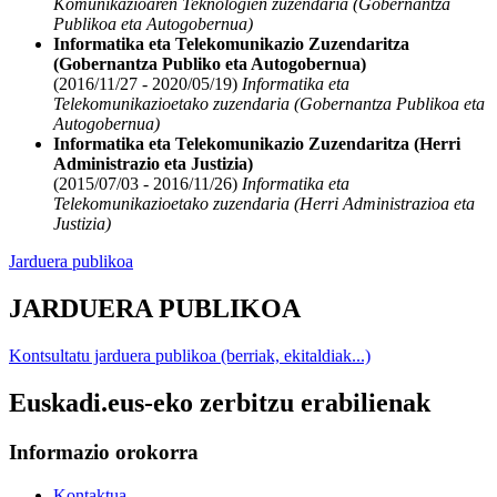
Komunikazioaren Teknologien zuzendaria (Gobernantza
Publikoa eta Autogobernua)
Informatika eta Telekomunikazio Zuzendaritza
(Gobernantza Publiko eta Autogobernua)
(2016/11/27 - 2020/05/19)
Informatika eta
Telekomunikazioetako zuzendaria (Gobernantza Publikoa eta
Autogobernua)
Informatika eta Telekomunikazio Zuzendaritza (Herri
Administrazio eta Justizia)
(2015/07/03 - 2016/11/26)
Informatika eta
Telekomunikazioetako zuzendaria (Herri Administrazioa eta
Justizia)
Jarduera publikoa
JARDUERA PUBLIKOA
Kontsultatu jarduera publikoa (berriak, ekitaldiak...)
Euskadi.eus-eko zerbitzu erabilienak
Informazio orokorra
Kontaktua