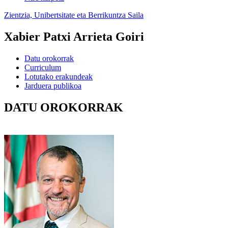
Zientzia, Unibertsitate eta Berrikuntza Saila
Xabier Patxi Arrieta Goiri
Datu orokorrak
Curriculum
Lotutako erakundeak
Jarduera publikoa
DATU OROKORRAK