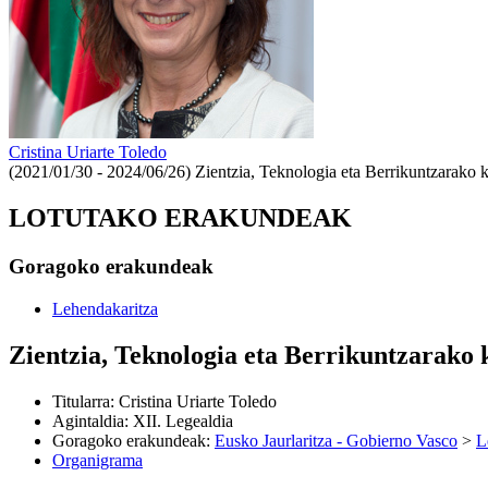
Cristina Uriarte Toledo
(2021/01/30 - 2024/06/26)
Zientzia, Teknologia eta Berrikuntzarako 
LOTUTAKO ERAKUNDEAK
Goragoko erakundeak
Lehendakaritza
Zientzia, Teknologia eta Berrikuntzarako
Titularra
:
Cristina Uriarte Toledo
Agintaldia
:
XII. Legealdia
Goragoko erakundeak
:
Eusko Jaurlaritza - Gobierno Vasco
>
L
Organigrama