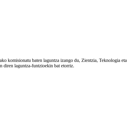
ako komisionatu baten laguntza izango du, Zientzia, Teknologia eta
 diren laguntza-funtzioekin bat etorriz.