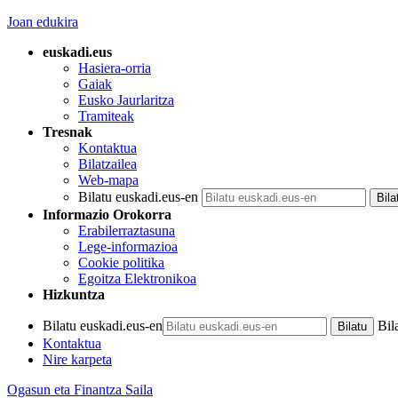
Joan edukira
euskadi.eus
Hasiera-orria
Gaiak
Eusko Jaurlaritza
Tramiteak
Tresnak
Kontaktua
Bilatzailea
Web-mapa
Bilatu euskadi.eus-en
Informazio Orokorra
Erabilerraztasuna
Lege-informazioa
Cookie politika
Egoitza Elektronikoa
Hizkuntza
Bilatu euskadi.eus-en
Bil
Kontaktua
Nire karpeta
Ogasun eta Finantza Saila