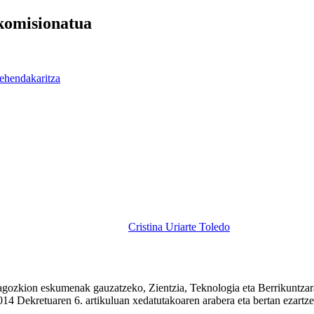
 komisionatua
ehendakaritza
Cristina Uriarte Toledo
dagozkion eskumenak gauzatzeko, Zientzia, Teknologia eta Berrikuntzar
4 Dekretuaren 6. artikuluan xedatutakoaren arabera eta bertan ezartzen