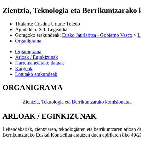
Zientzia, Teknologia eta Berrikuntzarako
Titularra
:
Cristina Uriarte Toledo
Agintaldia
:
XII. Legealdia
Goragoko erakundeak
:
Eusko Jaurlaritza - Gobierno Vasco
>
L
Organigrama
Organigrama
Arloak / Eginkizunak
Harremanetarako datuak
Karguak
Lotutako erakundeak
ORGANIGRAMA
Zientzia, Teknologia eta Berrikuntzarako komisionatua
ARLOAK / EGINKIZUNAK
Lehendakariak, zientziaren, teknologiaren eta berrikuntzaren arloan 
Berrikuntzarako Euskal Kontseilua arautzen duen apirilaren 8ko 49/201