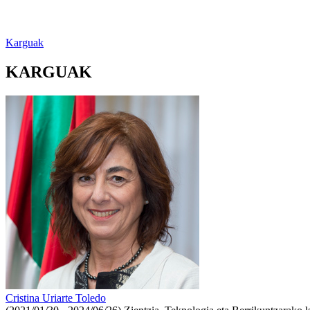
Karguak
KARGUAK
Cristina Uriarte Toledo