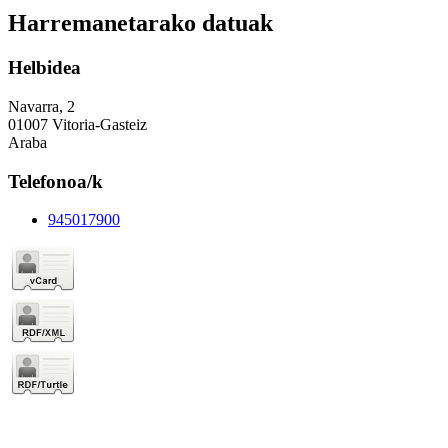
Harremanetarako datuak
Helbidea
Navarra, 2
01007 Vitoria-Gasteiz
Araba
Telefonoa/k
945017900