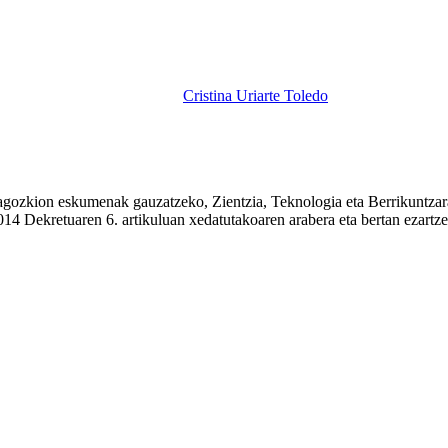
Cristina Uriarte Toledo
dagozkion eskumenak gauzatzeko, Zientzia, Teknologia eta Berrikuntzar
4 Dekretuaren 6. artikuluan xedatutakoaren arabera eta bertan ezartzen