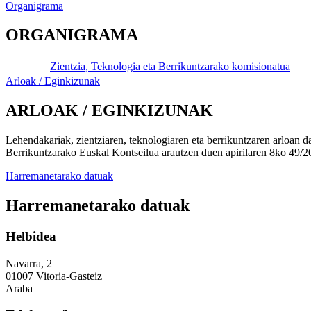
Organigrama
ORGANIGRAMA
Zientzia, Teknologia eta Berrikuntzarako komisionatua
Arloak / Eginkizunak
ARLOAK / EGINKIZUNAK
Lehendakariak, zientziaren, teknologiaren eta berrikuntzaren arloan 
Berrikuntzarako Euskal Kontseilua arautzen duen apirilaren 8ko 49/201
Harremanetarako datuak
Harremanetarako datuak
Helbidea
Navarra, 2
01007 Vitoria-Gasteiz
Araba