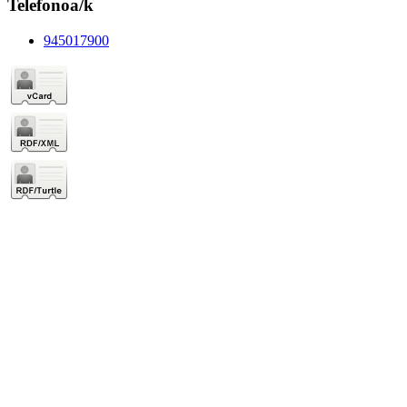
Telefonoa/k
945017900