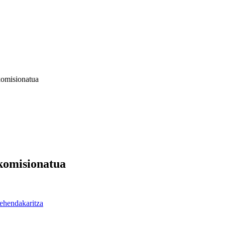
komisionatua
 komisionatua
ehendakaritza