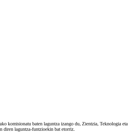
ako komisionatu baten laguntza izango du, Zientzia, Teknologia eta
 diren laguntza-funtzioekin bat etorriz.